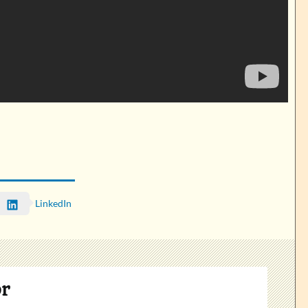
LinkedIn
or