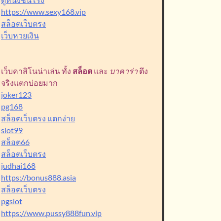
https://www.sexy168.vip
สล็อตเว็บตรง
เว็บหวยเงิน
เว็บคาสิโนน่าเล่น ทั้ง
สล็อต
และ
บาคาร่า
ตึง
จริงแตกบ่อยมาก
joker123
pg168
สล็อตเว็บตรง แตกง่าย
slot99
สล็อต66
สล็อตเว็บตรง
judhai168
https://bonus888.asia
สล็อตเว็บตรง
pgslot
https://www.pussy888fun.vip