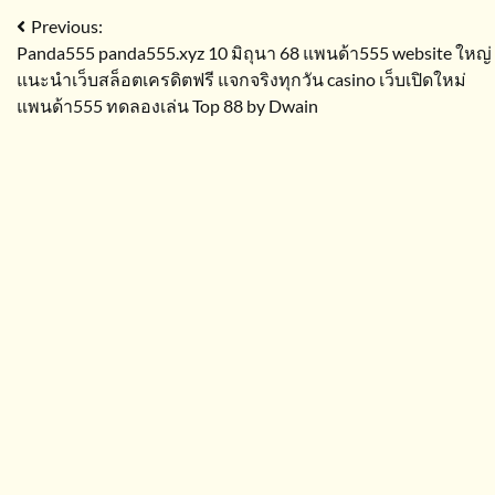
แนะแนว
Previous:
Panda555 panda555.xyz 10 มิถุนา 68 แพนด้า555 website ใหญ่
เรื่อง
แนะนำเว็บสล็อตเครดิตฟรี แจกจริงทุกวัน casino เว็บเปิดใหม่
แพนด้า555 ทดลองเล่น Top 88 by Dwain