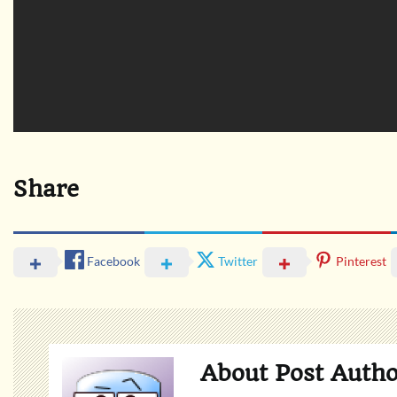
Share
Facebook
Twitter
Pinterest
About Post Auth