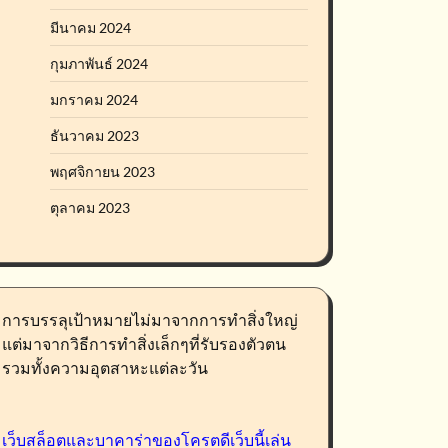
มีนาคม 2024
กุมภาพันธ์ 2024
มกราคม 2024
ธันวาคม 2023
พฤศจิกายน 2023
ตุลาคม 2023
การบรรลุเป้าหมายไม่มาจากการทำสิ่งใหญ่
แต่มาจากวิธีการทำสิ่งเล็กๆที่รับรองตัวตน
รวมทั้งความอุตสาหะแต่ละวัน
เว็บสล็อตและบาคาร่าของโครตดีเว็บนี้เล่น