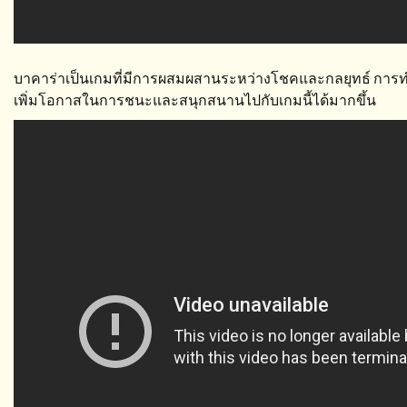
บาคาร่าเป็นเกมที่มีการผสมผสานระหว่างโชคและกลยุทธ์ การ
เพิ่มโอกาสในการชนะและสนุกสนานไปกับเกมนี้ได้มากขึ้น