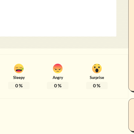
Sleepy
Angry
Surprise
0
%
0
%
0
%