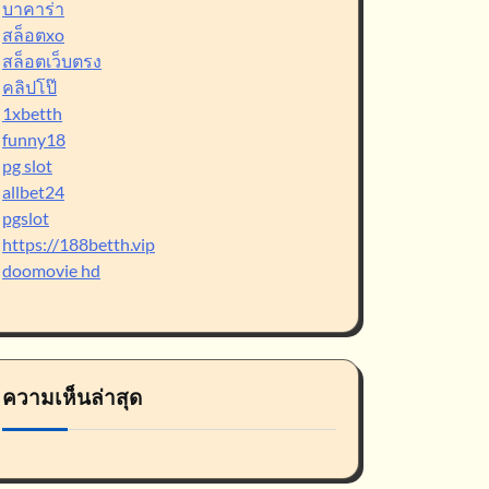
บาคาร่า
สล็อตxo
สล็อตเว็บตรง
คลิปโป๊
1xbetth
funny18
pg slot
allbet24
pgslot
https://188betth.vip
doomovie hd
ความเห็นล่าสุด