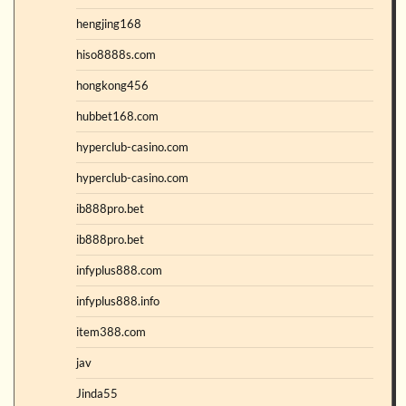
hengjing168
hiso8888s.com
hongkong456
hubbet168.com
hyperclub-casino.com
hyperclub-casino.com
ib888pro.bet
ib888pro.bet
infyplus888.com
infyplus888.info
item388.com
jav
Jinda55