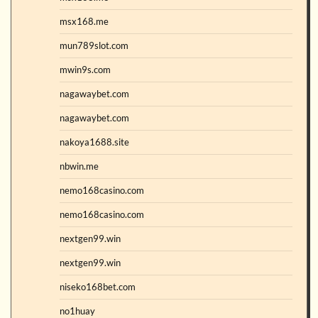
msx168.me
mun789slot.com
mwin9s.com
nagawaybet.com
nagawaybet.com
nakoya1688.site
nbwin.me
nemo168casino.com
nemo168casino.com
nextgen99.win
nextgen99.win
niseko168bet.com
no1huay