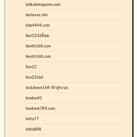
lalikabetsgame.com
lastexas.site
lcbet444.com
lion123สล็อต
lionth168.com
lionth168.com
live22
live22slot
lockdown168 เข้าสู่ระบบ
london45
london6789.com
lotto77
lotto888