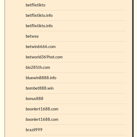
betflixtikto
betflixtikto.info
betflixtikto.info
betway
betwin6666.com
betworld369hot.com
bio285th.com
bluewin8888.info
bombet888.win
bonus888
boonlert1688.com
boonlert1688.com
brazil999