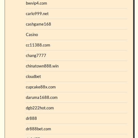
bwvip4.com
carlo999.net
cashgame168
Casino
cc11388.com
chang7777
chinatown888.win
cloudbet
cupcake88x.com
daruma1688.com
dgb222hot.com
dr888
dr888bet.com