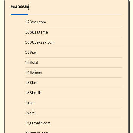
หมวดหมู่
123xos.com
1688sagame
1688vegasx.com
168pg
168slot
168สล็อต
188bet
188betth
1xbet
1xbit1
1xgameth.com
789pluss.com