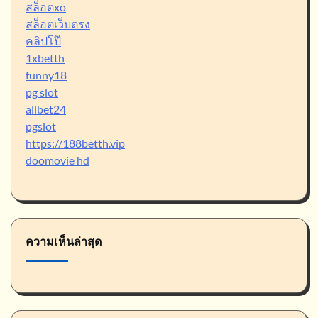
สล็อตxo
สล็อตเว็บตรง
คลิปโป๊
1xbetth
funny18
pg slot
allbet24
pgslot
https://188betth.vip
doomovie hd
ความเห็นล่าสุด