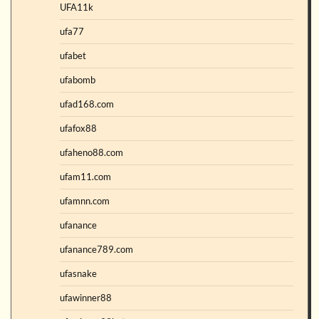
UFA11k
ufa77
ufabet
ufabomb
ufad168.com
ufafox88
ufaheno88.com
ufam11.com
ufamnn.com
ufanance
ufanance789.com
ufasnake
ufawinner88