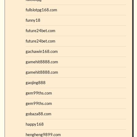
fullslotpg168.com
funny18
future24bet.com
future24bet.com
gachawin168.com
gamehit8888.com
gamehit8888.com
gaojing888
gem99ths.com
gem99ths.com
gobaza88.com
happy168
hengheng9899.com