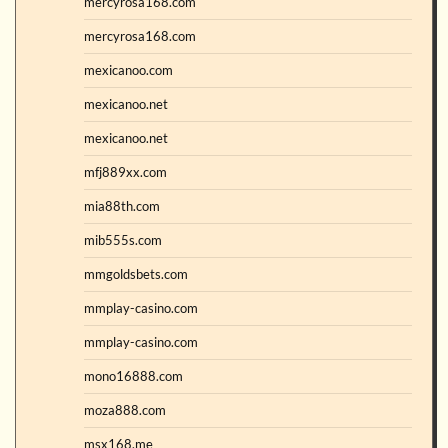
mercyrosa168.com
mercyrosa168.com
mexicanoo.com
mexicanoo.net
mexicanoo.net
mfj889xx.com
mia88th.com
mib555s.com
mmgoldsbets.com
mmplay-casino.com
mmplay-casino.com
mono16888.com
moza888.com
msx168.me