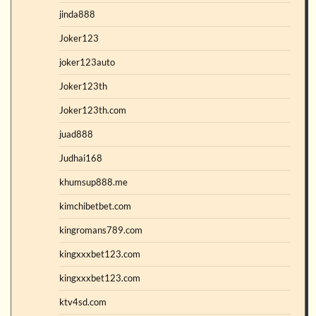
jinda888
Joker123
joker123auto
Joker123th
Joker123th.com
juad888
Judhai168
khumsup888.me
kimchibetbet.com
kingromans789.com
kingxxxbet123.com
kingxxxbet123.com
ktv4sd.com