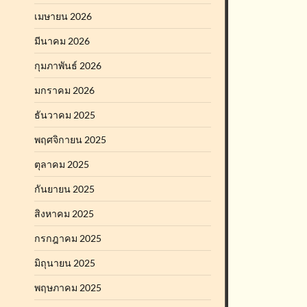
เมษายน 2026
มีนาคม 2026
กุมภาพันธ์ 2026
มกราคม 2026
ธันวาคม 2025
พฤศจิกายน 2025
ตุลาคม 2025
กันยายน 2025
สิงหาคม 2025
กรกฎาคม 2025
มิถุนายน 2025
พฤษภาคม 2025