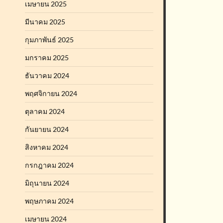
เมษายน 2025
มีนาคม 2025
กุมภาพันธ์ 2025
มกราคม 2025
ธันวาคม 2024
พฤศจิกายน 2024
ตุลาคม 2024
กันยายน 2024
สิงหาคม 2024
กรกฎาคม 2024
มิถุนายน 2024
พฤษภาคม 2024
เมษายน 2024