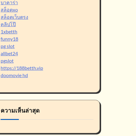
บาคาร่า
สล็อตxo
สล็อตเว็บตรง
คลิปโป๊
1xbetth
funny18
pg slot
allbet24
pgslot
https://188betth.vip
doomovie hd
ความเห็นล่าสุด