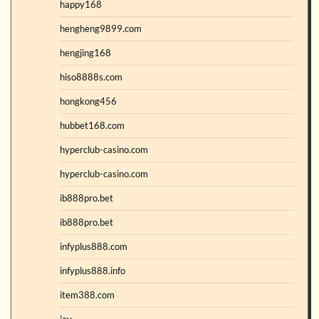
happy168
hengheng9899.com
hengjing168
hiso8888s.com
hongkong456
hubbet168.com
hyperclub-casino.com
hyperclub-casino.com
ib888pro.bet
ib888pro.bet
infyplus888.com
infyplus888.info
item388.com
jav