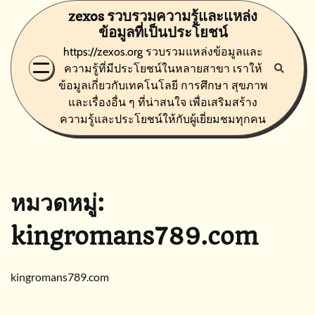
Skip
zexos รวบรวมความรู้และแหล่ง
to
ข้อมูลที่เป็นประโยชน์
content
https://zexos.org รวบรวมแหล่งข้อมูลและ
ความรู้ที่มีประโยชน์ในหลายสาขา เราให้
ข้อมูลเกี่ยวกับเทคโนโลยี การศึกษา สุขภาพ
และเรื่องอื่น ๆ ที่น่าสนใจ เพื่อเสริมสร้าง
ความรู้และประโยชน์ให้กับผู้เยี่ยมชมทุกคน
หมวดหมู่:
kingromans789.com
kingromans789.com