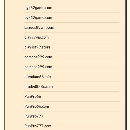
pgx62game.com
pgx62game.com
pgzeus88win.com
play97vip.com
playlist99.store
porsche999.com
porsche999.com
premium66.info
proded888x.com
PunPro66
PunPro66.com
PunPro777
PunPro777.com