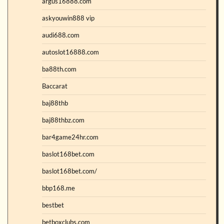
argus16888.com
askyouwin888 vip
audi688.com
autoslot16888.com
ba88th.com
Baccarat
baj88thb
baj88thbz.com
bar4game24hr.com
baslot168bet.com
baslot168bet.com/
bbp168.me
bestbet
betboxclubs.com