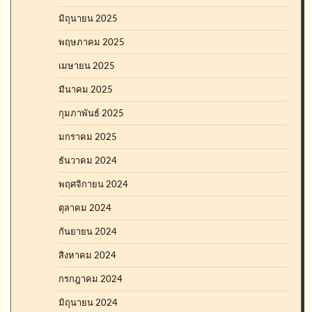
มิถุนายน 2025
พฤษภาคม 2025
เมษายน 2025
มีนาคม 2025
กุมภาพันธ์ 2025
มกราคม 2025
ธันวาคม 2024
พฤศจิกายน 2024
ตุลาคม 2024
กันยายน 2024
สิงหาคม 2024
กรกฎาคม 2024
มิถุนายน 2024