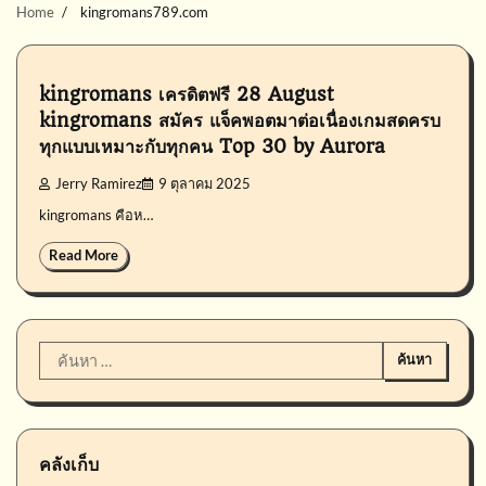
Home
kingromans789.com
kingromans เครดิตฟรี 28 August
kingromans สมัคร แจ็คพอตมาต่อเนื่องเกมสดครบ
ทุกแบบเหมาะกับทุกคน Top 30 by Aurora
Jerry Ramirez
9 ตุลาคม 2025
kingromans คือห…
Read More
ค้นหา
สำหรับ:
คลังเก็บ