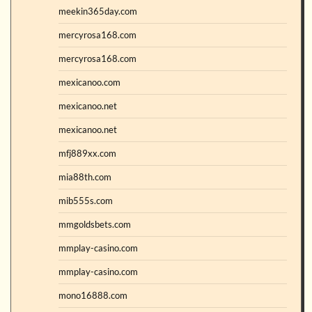
meekin365day.com
mercyrosa168.com
mercyrosa168.com
mexicanoo.com
mexicanoo.net
mexicanoo.net
mfj889xx.com
mia88th.com
mib555s.com
mmgoldsbets.com
mmplay-casino.com
mmplay-casino.com
mono16888.com