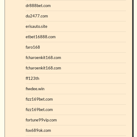
dr888bet.com
du2477.com
erisauto.site
etbet16888.com
faro168
fcharoenkit168.com
fcharoenkit168.com
ff123th
fiwdee.win
fizz169bet.com
fizz169bet.com
fortune99vip.com
fox689ok.com