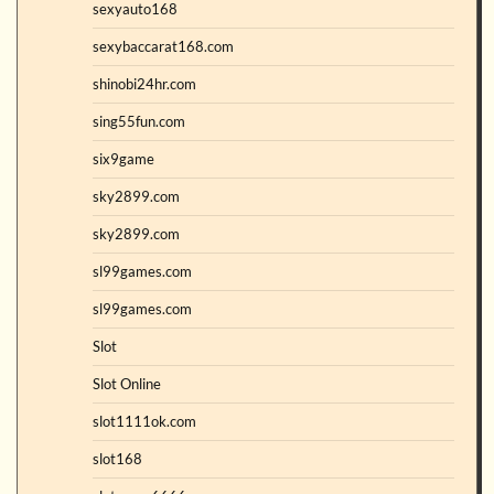
sexyauto168
sexybaccarat168.com
shinobi24hr.com
sing55fun.com
six9game
sky2899.com
sky2899.com
sl99games.com
sl99games.com
Slot
Slot Online
slot1111ok.com
slot168