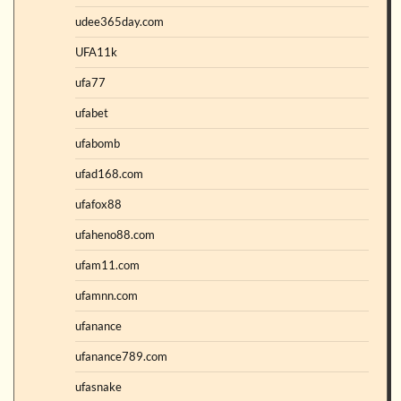
udee365day.com
UFA11k
ufa77
ufabet
ufabomb
ufad168.com
ufafox88
ufaheno88.com
ufam11.com
ufamnn.com
ufanance
ufanance789.com
ufasnake