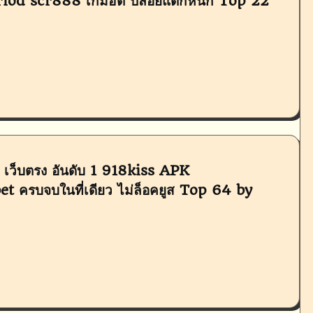
driod scr888 เกมฮิต ปล่อยแตกหนัก Top 22
ว็บตรง อันดับ 1 918kiss APK
et ครบจบในที่เดียว ไม่ล็อคยูส Top 64 by