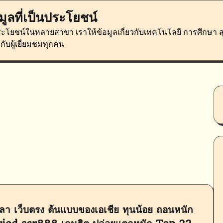
ูลที่เป็นประโยชน์
ประโยชน์ในหลายสาขา เราให้ข้อมูลเกี่ยวกับเทคโนโลยี การศึกษา ส
กับผู้เยี่ยมชมทุกคน
 เว็บตรง ต้นแบบของเอเชีย ทุนน้อย ถอนหนัก