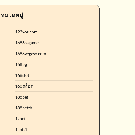
หมวดหมู่
123xos.com
1688sagame
1688vegasx.com
168pg
168slot
168สล็อต
188bet
188betth
1xbet
1xbit1