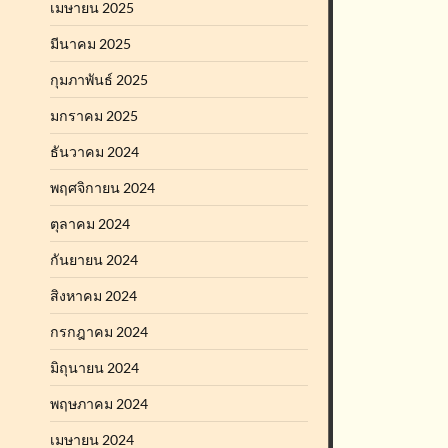
เมษายน 2025
มีนาคม 2025
กุมภาพันธ์ 2025
มกราคม 2025
ธันวาคม 2024
พฤศจิกายน 2024
ตุลาคม 2024
กันยายน 2024
สิงหาคม 2024
กรกฎาคม 2024
มิถุนายน 2024
พฤษภาคม 2024
เมษายน 2024