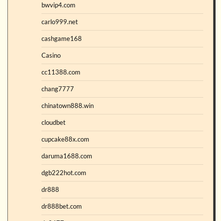
bwvip4.com
carlo999.net
cashgame168
Casino
cc11388.com
chang7777
chinatown888.win
cloudbet
cupcake88x.com
daruma1688.com
dgb222hot.com
dr888
dr888bet.com