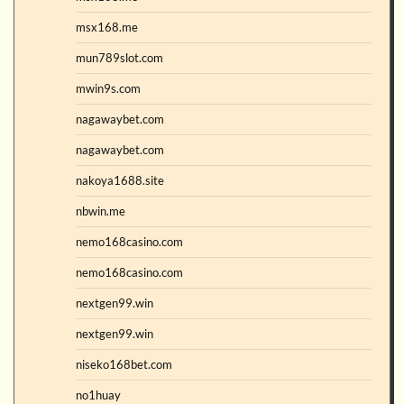
msx168.me
mun789slot.com
mwin9s.com
nagawaybet.com
nagawaybet.com
nakoya1688.site
nbwin.me
nemo168casino.com
nemo168casino.com
nextgen99.win
nextgen99.win
niseko168bet.com
no1huay