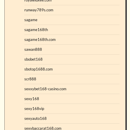
runway789s.com
sagame
sagame168th
sagame168th.com
sawan888
sbobet168
sbotop1688.com
scr888
sexxybet168-casino.com
sexy168
sexy168vip
sexyauto168
sexybaccarat168.com