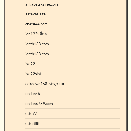
lalikabetsgame.com
lastexas.site
lcbet444.com
lion123สล็อต
lionth168.com
lionth168.com
live22
live22slot
lockdown168 เข้าสู่ระบบ
london45
london6789.com
lotto77
lotto888