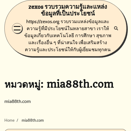
Skip
zexos รวบรวมความรู้และแหล่ง
to
ข้อมูลที่เป็นประโยชน์
content
https://zexos.org รวบรวมแหล่งข้อมูลและ
ความรู้ที่มีประโยชน์ในหลายสาขา เราให้
ข้อมูลเกี่ยวกับเทคโนโลยี การศึกษา สุขภาพ
และเรื่องอื่น ๆ ที่น่าสนใจ เพื่อเสริมสร้าง
ความรู้และประโยชน์ให้กับผู้เยี่ยมชมทุกคน
หมวดหมู่:
mia88th.com
mia88th.com
Home
mia88th.com