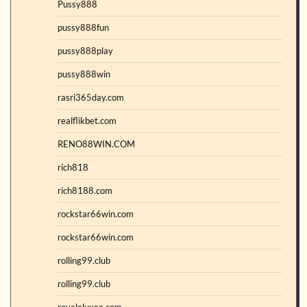
Pussy888
pussy888fun
pussy888play
pussy888win
rasri365day.com
realflikbet.com
RENO88WIN.COM
rich818
rich8188.com
rockstar66win.com
rockstar66win.com
rolling99.club
rolling99.club
royaleluxee.com