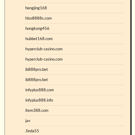
hengjing168
hiso8888s.com
hongkong456
hubbet168.com
hyperclub-casino.com
hyperclub-casino.com
ib888pro.bet
ib888pro.bet
infyplus888.com
infyplus888.info
item388.com
jav
Jinda55