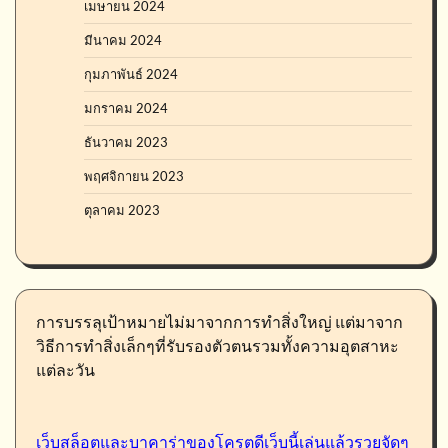
เมษายน 2024
มีนาคม 2024
กุมภาพันธ์ 2024
มกราคม 2024
ธันวาคม 2023
พฤศจิกายน 2023
ตุลาคม 2023
การบรรลุเป้าหมายไม่มาจากการทำสิ่งใหญ่ แต่มาจาก
วิธีการทำสิ่งเล็กๆที่รับรองตัวตนรวมทั้งความอุตสาหะ
แต่ละวัน
เว็บสล็อตและบาคาร่าของโครตดีเว็บนี้เล่นแล้วรวยจัดๆ