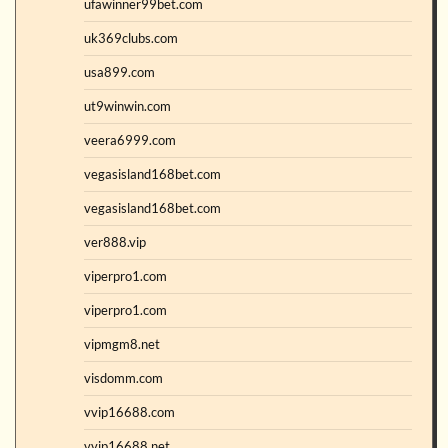
ufawinner99bet.com
uk369clubs.com
usa899.com
ut9winwin.com
veera6999.com
vegasisland168bet.com
vegasisland168bet.com
ver888.vip
viperpro1.com
viperpro1.com
vipmgm8.net
visdomm.com
vvip16688.com
vvip16688.net