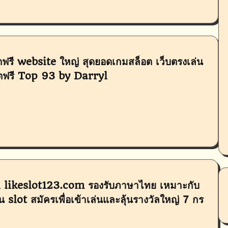
ี website ใหญ่ สุดยอดเกมสล็อต เว็บตรงเล่น
ดิตฟรี Top 93 by Darryl
el likeslot123.com รองรับภาษาไทย เหมาะกับ
น slot สมัครเพื่อเข้าเล่นและลุ้นรางวัลใหญ่ 7 กร