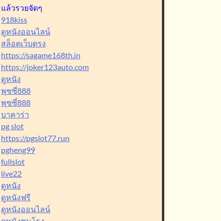
แล้วรวยจัดๆ
918kiss
ดูหนังออนไลน์
สล็อตเว็บตรง
https://sagame168th.in
https://joker123auto.com
ดูหนัง
พุซซี่888
พุซซี่888
บาคาร่า
pg slot
https://pgslot77.run
pgheng99
fullslot
live22
ดูหนัง
ดูหนังฟรี
ดูหนังออนไลน์
ดูหนังชนโรง