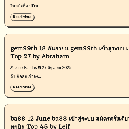
ในสมัยที่คาสิโน…
Read More
gem99th 18 กันยายน gem99th เข้าสู่ระบบ เล่
Top 27 by Abraham
Jerry Ramirez
29 มิถุนายน 2025
ถ้าเกิดคุณกำลัง…
Read More
ba88 12 June ba88 เข้าสู่ระบบ สมัครครั้งเดียว
ทุกบิล Top 45 by Leif