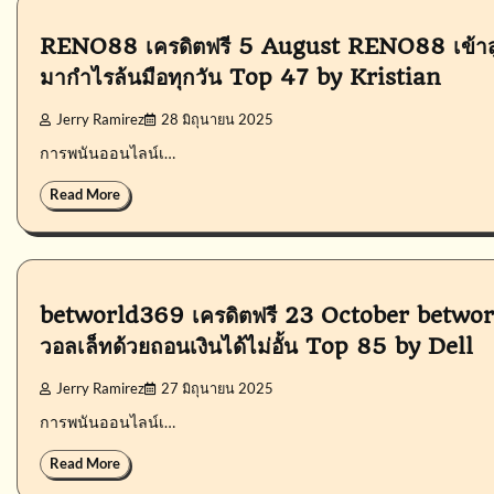
RENO88 เครดิตฟรี 5 August RENO88 เข้าสู่
มากำไรล้นมือทุกวัน Top 47 by Kristian
Jerry Ramirez
28 มิถุนายน 2025
การพนันออนไลน์เ…
Read More
betworld369 เครดิตฟรี 23 October betworld
วอลเล็ทด้วยถอนเงินได้ไม่อั้น Top 85 by Dell
Jerry Ramirez
27 มิถุนายน 2025
การพนันออนไลน์เ…
Read More