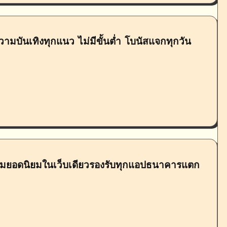
มบันเทิงทุกแนว ไม่มีขั้นต่ำ โบนัสแจกทุกวัน
อดนิยมในเว็บเดียวรองรับทุกแอปธนาคารแตก