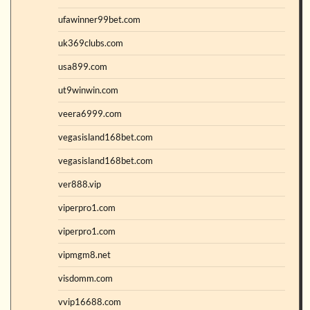
ufawinner99bet.com
uk369clubs.com
usa899.com
ut9winwin.com
veera6999.com
vegasisland168bet.com
vegasisland168bet.com
ver888.vip
viperpro1.com
viperpro1.com
vipmgm8.net
visdomm.com
vvip16688.com