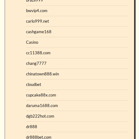
bwvip4.com
carlo999.net
cashgame168
Casino
cc11388.com
chang7777
chinatown888.win
cloudbet
cupcake88x.com
daruma1688.com
dgb222hot.com
dr888
dr888bet.com