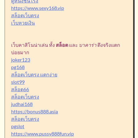
ดูหนังชนโรง
https://www.sexy168.vip
สล็อตเว็บตรง
เว็บหวยเงิน
เว็บคาสิโนน่าเล่น ทั้ง
สล็อต
และ
บาคาร่า
ตึงจริงแตก
บ่อยมาก
joker123
pg168
สล็อตเว็บตรง แตกง่าย
slot99
สล็อต66
สล็อตเว็บตรง
judhai168
https://bonus888.asia
สล็อตเว็บตรง
pgslot
https://www.pussy888fun.vip