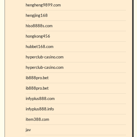
hengheng9899.com
hengjing168
hiso8888s.com
hongkong456
hubbet168.com
hyperclub-casino.com
hyperclub-casino.com
ib888pro.bet
ib888pro.bet
infyplus888.com
infyplus888.info
item388.com
jav