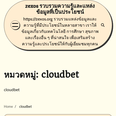
Skip
zexos รวบรวมความรู้และแหล่ง
to
ข้อมูลที่เป็นประโยชน์
content
https://zexos.org รวบรวมแหล่งข้อมูลและ
ความรู้ที่มีประโยชน์ในหลายสาขา เราให้
ข้อมูลเกี่ยวกับเทคโนโลยี การศึกษา สุขภาพ
และเรื่องอื่น ๆ ที่น่าสนใจ เพื่อเสริมสร้าง
ความรู้และประโยชน์ให้กับผู้เยี่ยมชมทุกคน
หมวดหมู่:
cloudbet
cloudbet
Home
cloudbet