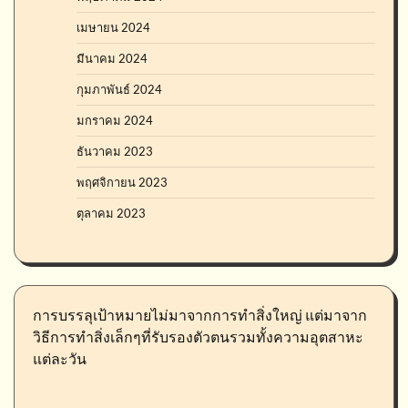
เมษายน 2024
มีนาคม 2024
กุมภาพันธ์ 2024
มกราคม 2024
ธันวาคม 2023
พฤศจิกายน 2023
ตุลาคม 2023
การบรรลุเป้าหมายไม่มาจากการทำสิ่งใหญ่ แต่มาจาก
วิธีการทำสิ่งเล็กๆที่รับรองตัวตนรวมทั้งความอุตสาหะ
แต่ละวัน