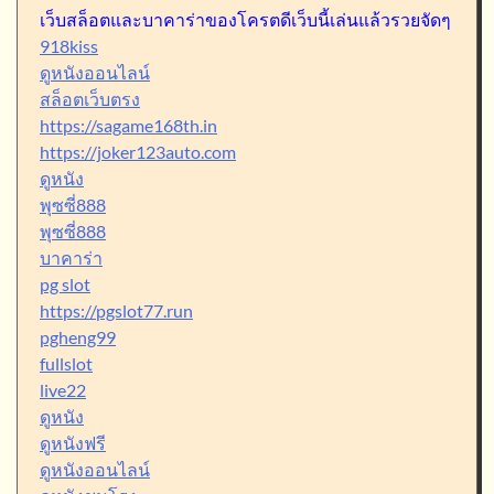
เว็บสล็อตและบาคาร่าของโครตดีเว็บนี้เล่นแล้วรวยจัดๆ
918kiss
ดูหนังออนไลน์
สล็อตเว็บตรง
https://sagame168th.in
https://joker123auto.com
ดูหนัง
พุซซี่888
พุซซี่888
บาคาร่า
pg slot
https://pgslot77.run
pgheng99
fullslot
live22
ดูหนัง
ดูหนังฟรี
ดูหนังออนไลน์