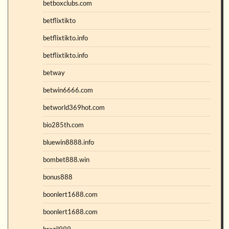
betboxclubs.com
betflixtikto
betflixtikto.info
betflixtikto.info
betway
betwin6666.com
betworld369hot.com
bio285th.com
bluewin8888.info
bombet888.win
bonus888
boonlert1688.com
boonlert1688.com
brazil999