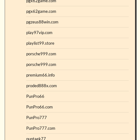
pgx62game.com
pgx62game.com
pgzeus88win.com
play97vip.com
playlist99.store
porsche999.com
porsche999.com
premium66.info
proded888x.com
PunPro66
PunPro66.com
PunPro777
PunPro777.com
puntaek77