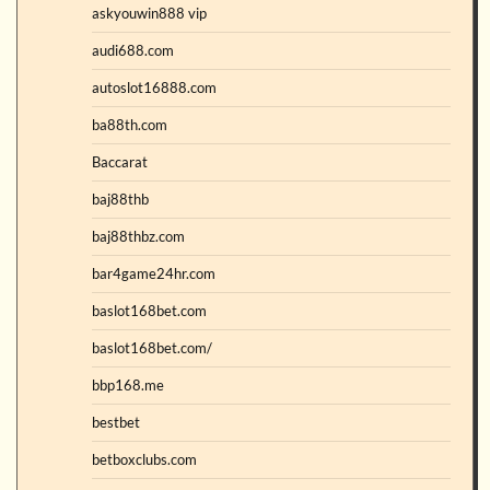
askyouwin888 vip
audi688.com
autoslot16888.com
ba88th.com
Baccarat
baj88thb
baj88thbz.com
bar4game24hr.com
baslot168bet.com
baslot168bet.com/
bbp168.me
bestbet
betboxclubs.com