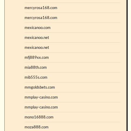
mercyrosa168.com
mercyrosa168.com
mexicanoo.com
mexicanoo.net
mexicanoo.net
mfj889xx.com
mia88th.com
mib555s.com
mmgoldsbets.com
mmplay-casino.com
mmplay-casino.com
mono16888.com
moza888.com