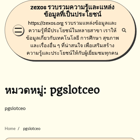
Skip
zexos รวบรวมความรู้และแหล่ง
to
ข้อมูลที่เป็นประโยชน์
content
https://zexos.org รวบรวมแหล่งข้อมูลและ
ความรู้ที่มีประโยชน์ในหลายสาขา เราให้
ข้อมูลเกี่ยวกับเทคโนโลยี การศึกษา สุขภาพ
และเรื่องอื่น ๆ ที่น่าสนใจ เพื่อเสริมสร้าง
ความรู้และประโยชน์ให้กับผู้เยี่ยมชมทุกคน
หมวดหมู่:
pgslotceo
pgslotceo
Home
pgslotceo