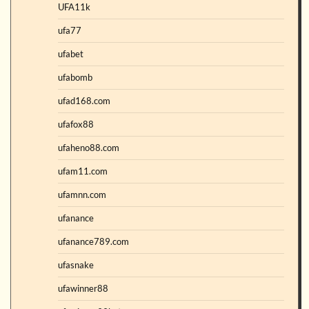
UFA11k
ufa77
ufabet
ufabomb
ufad168.com
ufafox88
ufaheno88.com
ufam11.com
ufamnn.com
ufanance
ufanance789.com
ufasnake
ufawinner88