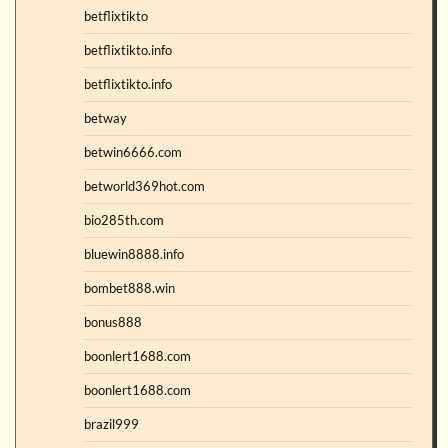
betflixtikto
betflixtikto.info
betflixtikto.info
betway
betwin6666.com
betworld369hot.com
bio285th.com
bluewin8888.info
bombet888.win
bonus888
boonlert1688.com
boonlert1688.com
brazil999