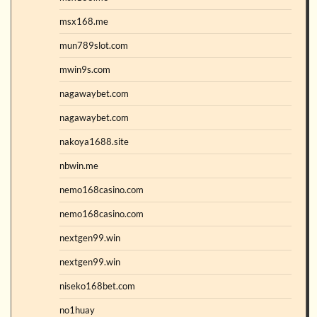
msx168.me
mun789slot.com
mwin9s.com
nagawaybet.com
nagawaybet.com
nakoya1688.site
nbwin.me
nemo168casino.com
nemo168casino.com
nextgen99.win
nextgen99.win
niseko168bet.com
no1huay