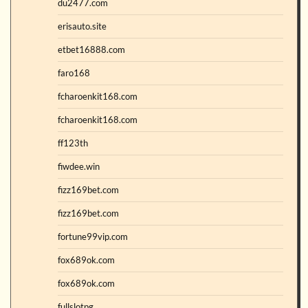
du2477.com
erisauto.site
etbet16888.com
faro168
fcharoenkit168.com
fcharoenkit168.com
ff123th
fiwdee.win
fizz169bet.com
fizz169bet.com
fortune99vip.com
fox689ok.com
fox689ok.com
fullslotpg