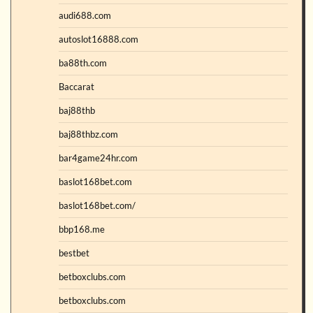
audi688.com
autoslot16888.com
ba88th.com
Baccarat
baj88thb
baj88thbz.com
bar4game24hr.com
baslot168bet.com
baslot168bet.com/
bbp168.me
bestbet
betboxclubs.com
betboxclubs.com