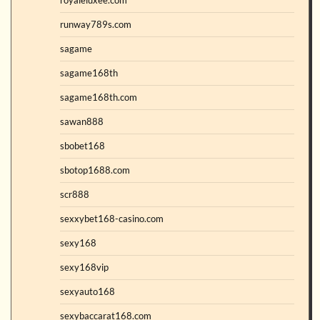
runway789s.com
sagame
sagame168th
sagame168th.com
sawan888
sbobet168
sbotop1688.com
scr888
sexxybet168-casino.com
sexy168
sexy168vip
sexyauto168
sexybaccarat168.com