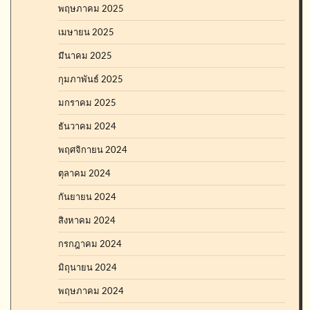
พฤษภาคม 2025
เมษายน 2025
มีนาคม 2025
กุมภาพันธ์ 2025
มกราคม 2025
ธันวาคม 2024
พฤศจิกายน 2024
ตุลาคม 2024
กันยายน 2024
สิงหาคม 2024
กรกฎาคม 2024
มิถุนายน 2024
พฤษภาคม 2024