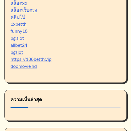
สล็อตxo
สล็อตเว็บตรง
คลิปโป๊
1xbetth
funny18
pg slot
allbet24
pgslot
https://188betth.vip
doomovie hd
ความเห็นล่าสุด