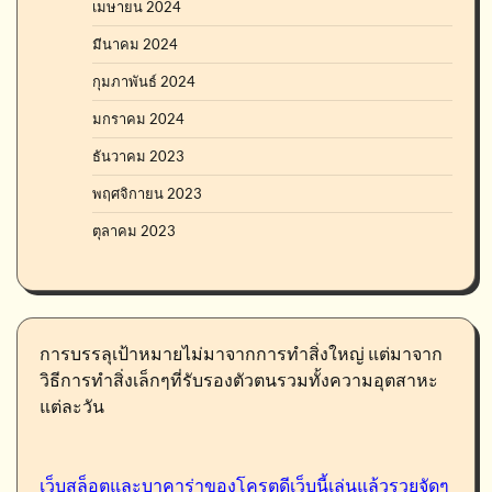
เมษายน 2024
มีนาคม 2024
กุมภาพันธ์ 2024
มกราคม 2024
ธันวาคม 2023
พฤศจิกายน 2023
ตุลาคม 2023
การบรรลุเป้าหมายไม่มาจากการทำสิ่งใหญ่ แต่มาจาก
วิธีการทำสิ่งเล็กๆที่รับรองตัวตนรวมทั้งความอุตสาหะ
แต่ละวัน
เว็บสล็อตและบาคาร่าของโครตดีเว็บนี้เล่นแล้วรวยจัดๆ