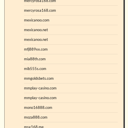
mercyrosa168.com
mercyrosa168.com
mexicanoo.com
mexicanoo.net
mexicanoo.net
mfj889xx.com
mia88th.com
mib555s.com
mmgoldsbets.com
mmplay-casino.com
mmplay-casino.com
mono16888.com
moza888.com
msx168.me