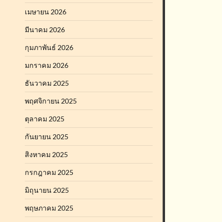
เมษายน 2026
มีนาคม 2026
กุมภาพันธ์ 2026
มกราคม 2026
ธันวาคม 2025
พฤศจิกายน 2025
ตุลาคม 2025
กันยายน 2025
สิงหาคม 2025
กรกฎาคม 2025
มิถุนายน 2025
พฤษภาคม 2025