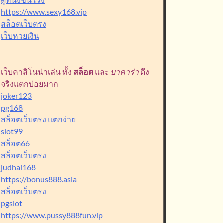
https://www.sexy168.vip
สล็อตเว็บตรง
เว็บหวยเงิน
เว็บคาสิโนน่าเล่น ทั้ง
สล็อต
และ
บาคาร่า
ตึง
จริงแตกบ่อยมาก
joker123
pg168
สล็อตเว็บตรง แตกง่าย
slot99
สล็อต66
สล็อตเว็บตรง
judhai168
https://bonus888.asia
สล็อตเว็บตรง
pgslot
https://www.pussy888fun.vip