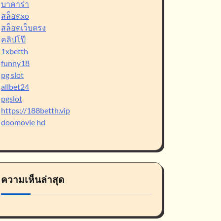
บาคาร่า
สล็อตxo
สล็อตเว็บตรง
คลิปโป๊
1xbetth
funny18
pg slot
allbet24
pgslot
https://188betth.vip
doomovie hd
ความเห็นล่าสุด