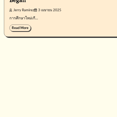
Began
Jerry Ramirez
3 เมษายน 2025
การศึกษาใหม่เกี…
Read More