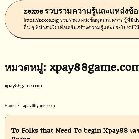
Skip
zexos รวบรวมความรู้และแหล่งข้อม
to
content
https://zexos.org รวบรวมแหล่งข้อมูลและความรู้ที่มี
อื่น ๆ ที่น่าสนใจ เพื่อเสริมสร้างความรู้และประโยชน์ให้
หมวดหมู่:
xpay88game.co
xpay88game.com
Home
xpay88game.com
To Folks that Need To begin Xpay88 เคร