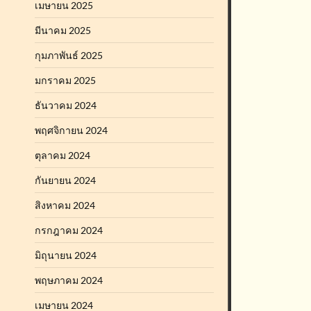
เมษายน 2025
มีนาคม 2025
กุมภาพันธ์ 2025
มกราคม 2025
ธันวาคม 2024
พฤศจิกายน 2024
ตุลาคม 2024
กันยายน 2024
สิงหาคม 2024
กรกฎาคม 2024
มิถุนายน 2024
พฤษภาคม 2024
เมษายน 2024