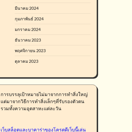
มีนาคม 2024
กุมภาพันธ์ 2024
มกราคม 2024
ธันวาคม 2023
พฤศจิกายน 2023
ตุลาคม 2023
การบรรลุเป้าหมายไม่มาจากการทำสิ่งใหญ่
แต่มาจากวิธีการทำสิ่งเล็กๆที่รับรองตัวตน
รวมทั้งความอุตสาหะแต่ละวัน
เว็บสล็อตและบาคาร่าของโครตดีเว็บนี้เล่น