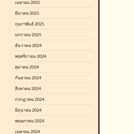
เมษายน 2025
มีนาคม 2025
กุมภาพันธ์ 2025
มกราคม 2025
ธันวาคม 2024
พฤศจิกายน 2024
ตุลาคม 2024
กันยายน 2024
สิงหาคม 2024
กรกฎาคม 2024
มิถุนายน 2024
พฤษภาคม 2024
เมษายน 2024