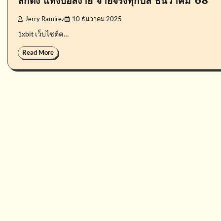
ลีกดัง แทงบอลง่าย จ่ายจริงทุกบิล ธันวาคม 68
Jerry Ramirez
10 ธันวาคม 2025
1xbit เว็บไซต์ค…
Read More