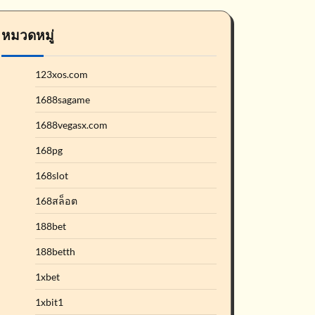
หมวดหมู่
123xos.com
1688sagame
1688vegasx.com
168pg
168slot
168สล็อต
188bet
188betth
1xbet
1xbit1