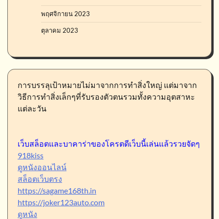
พฤศจิกายน 2023
ตุลาคม 2023
การบรรลุเป้าหมายไม่มาจากการทำสิ่งใหญ่ แต่มาจาก
วิธีการทำสิ่งเล็กๆที่รับรองตัวตนรวมทั้งความอุตสาหะ
แต่ละวัน
เว็บสล็อตและบาคาร่าของโครตดีเว็บนี้เล่นแล้วรวยจัดๆ
918kiss
ดูหนังออนไลน์
สล็อตเว็บตรง
https://sagame168th.in
https://joker123auto.com
ดูหนัง