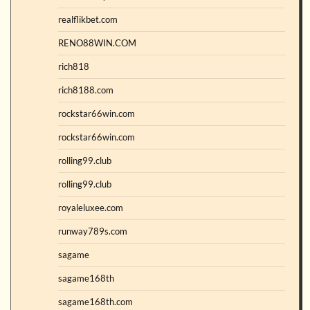
realflikbet.com
RENO88WIN.COM
rich818
rich8188.com
rockstar66win.com
rockstar66win.com
rolling99.club
rolling99.club
royaleluxee.com
runway789s.com
sagame
sagame168th
sagame168th.com