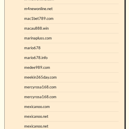
m4newonline.net
mac1bet789.com
macau888.win
marinapluss.com
mario678
mario678.info
medee989.com
meekin365day.com
mercyrosa168.com
mercyrosa168.com
mexicanoo.com
mexicanoo.net
mexicanoo.net