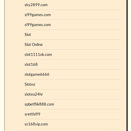
sky2899.com
sl99games.com
sl99games.com
Slot
Slot Online
slot1111ok.com
slot168
slotgame6666
Slotxo
slotxo24hr
spbetflik888.com
sretthi99
ss168vip.com