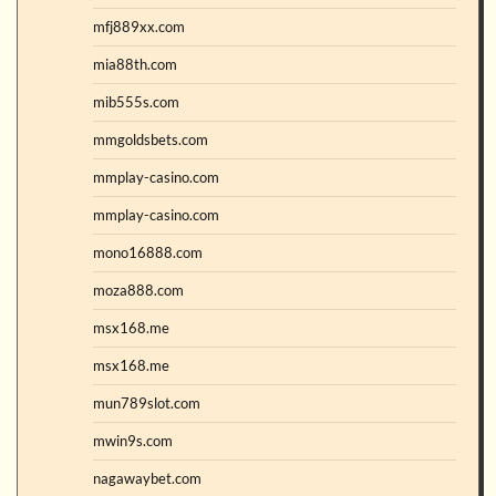
mfj889xx.com
mia88th.com
mib555s.com
mmgoldsbets.com
mmplay-casino.com
mmplay-casino.com
mono16888.com
moza888.com
msx168.me
msx168.me
mun789slot.com
mwin9s.com
nagawaybet.com