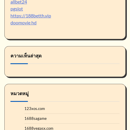
allbet24
pgslot
https://188betth.vip
doomovie hd
ความเห็นล่าสุด
หมวดหมู่
123xos.com
1688sagame
1688vegasx.com