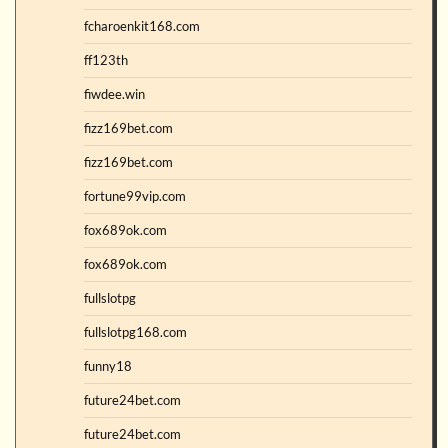
fcharoenkit168.com
ff123th
fiwdee.win
fizz169bet.com
fizz169bet.com
fortune99vip.com
fox689ok.com
fox689ok.com
fullslotpg
fullslotpg168.com
funny18
future24bet.com
future24bet.com