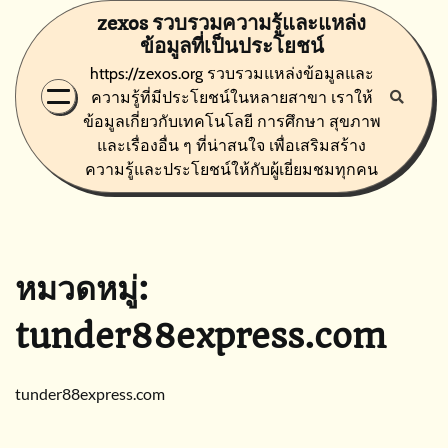
Skip
zexos รวบรวมความรู้และแหล่ง
to
ข้อมูลที่เป็นประโยชน์
content
https://zexos.org รวบรวมแหล่งข้อมูลและ
ความรู้ที่มีประโยชน์ในหลายสาขา เราให้
ข้อมูลเกี่ยวกับเทคโนโลยี การศึกษา สุขภาพ
และเรื่องอื่น ๆ ที่น่าสนใจ เพื่อเสริมสร้าง
ความรู้และประโยชน์ให้กับผู้เยี่ยมชมทุกคน
หมวดหมู่:
tunder88express.com
tunder88express.com