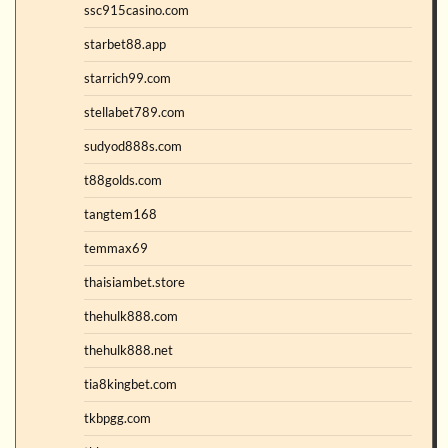
ssc915casino.com
starbet88.app
starrich99.com
stellabet789.com
sudyod888s.com
t88golds.com
tangtem168
temmax69
thaisiambet.store
thehulk888.com
thehulk888.net
tia8kingbet.com
tkbpgg.com