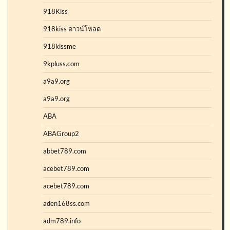
918Kiss
918kiss ดาวน์โหลด
918kissme
9kpluss.com
a9a9.org
a9a9.org
ABA
ABAGroup2
abbet789.com
acebet789.com
acebet789.com
aden168ss.com
adm789.info