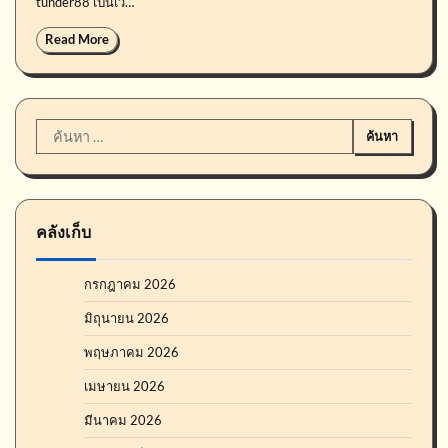
tunder88 เป็นเว…
Read More
ค้นหา
สำหรับ:
คลังเก็บ
กรกฎาคม 2026
มิถุนายน 2026
พฤษภาคม 2026
เมษายน 2026
มีนาคม 2026