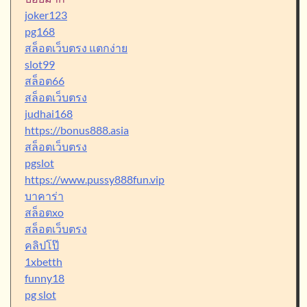
joker123
pg168
สล็อตเว็บตรง แตกง่าย
slot99
สล็อต66
สล็อตเว็บตรง
judhai168
https://bonus888.asia
สล็อตเว็บตรง
pgslot
https://www.pussy888fun.vip
บาคาร่า
สล็อตxo
สล็อตเว็บตรง
คลิปโป๊
1xbetth
funny18
pg slot