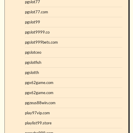
pgslot77
pgslot77.com
pgslot99
pgslot9999.co
pgslot999bets.com
pgslotceo
pgslotfish
pgslotth
pgx62game.com
pgx62game.com
pgzeus88win.com
play97vip.com
playlist99.store