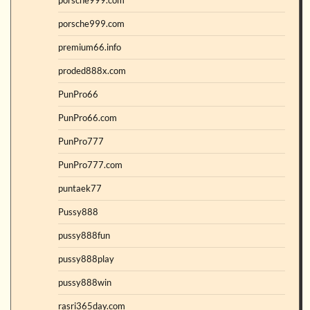
porsche999.com
porsche999.com
premium66.info
proded888x.com
PunPro66
PunPro66.com
PunPro777
PunPro777.com
puntaek77
Pussy888
pussy888fun
pussy888play
pussy888win
rasri365day.com