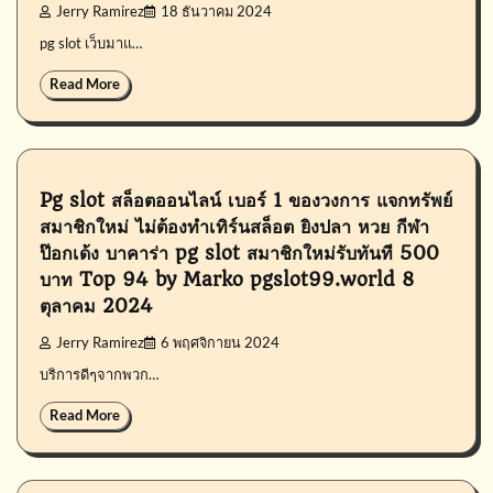
Jerry Ramirez
18 ธันวาคม 2024
pg slot เว็บมาแ…
Read More
Pg slot สล็อตออนไลน์ เบอร์ 1 ของวงการ แจกทรัพย์
สมาชิกใหม่ ไม่ต้องทำเทิร์นสล็อต ยิงปลา หวย กีฬา
ป๊อกเด้ง บาคาร่า pg slot สมาชิกใหม่รับทันที 500
บาท Top 94 by Marko pgslot99.world 8
ตุลาคม 2024
Jerry Ramirez
6 พฤศจิกายน 2024
บริการดีๆจากพวก…
Read More