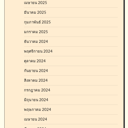
เมษายน 2025
มีนาคม 2025
กุมภาพันธ์ 2025
มกราคม 2025
ธันวาคม 2024
พฤศจิกายน 2024
ตุลาคม 2024
กันยายน 2024
สิงหาคม 2024
กรกฎาคม 2024
มิถุนายน 2024
พฤษภาคม 2024
เมษายน 2024