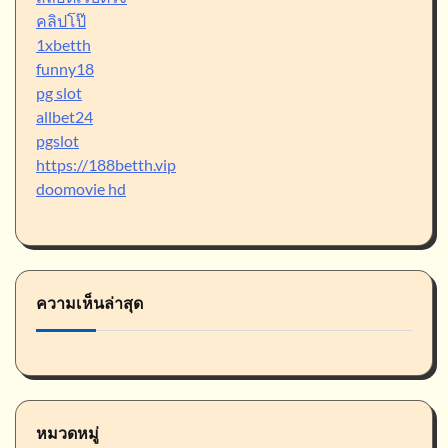
คลิปโป๊
1xbetth
funny18
pg slot
allbet24
pgslot
https://188betth.vip
doomovie hd
ความเห็นล่าสุด
หมวดหมู่