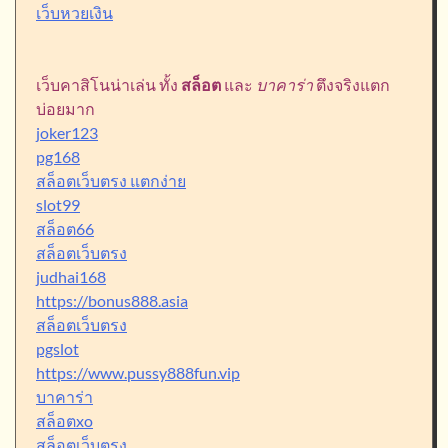
เว็บหวยเงิน
เว็บคาสิโนน่าเล่น ทั้ง
สล็อต
และ
บาคาร่า
ตึงจริงแตก
บ่อยมาก
joker123
pg168
สล็อตเว็บตรง แตกง่าย
slot99
สล็อต66
สล็อตเว็บตรง
judhai168
https://bonus888.asia
สล็อตเว็บตรง
pgslot
https://www.pussy888fun.vip
บาคาร่า
สล็อตxo
สล็อตเว็บตรง