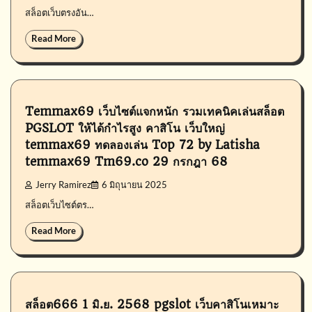
สล็อตเว็บตรงอัน…
Read More
Temmax69 เว็บไซต์แจกหนัก รวมเทคนิคเล่นสล็อต
PGSLOT ให้ได้กำไรสูง คาสิโน เว็บใหญ่
temmax69 ทดลองเล่น Top 72 by Latisha
temmax69 Tm69.co 29 กรกฎา 68
Jerry Ramirez
6 มิถุนายน 2025
สล็อตเว็บไซต์ตร…
Read More
สล็อต666 1 มิ.ย. 2568 pgslot เว็บคาสิโนเหมาะ