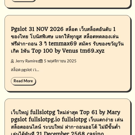
Pgslot 31 NOV 2026 สล็อต เว็บสล็อตอันดับ 1
ของไทย โบนัสพิเศษ แจกให้ทุกยูส สล็อตทดลองเล่น
ฟรีฝาก-ถอน 3 วิ temmax69 สมัคร รับของขวัญวัน
เกิด 1พัน Top 100 by Venus tm69.xyz
Jerry Ramirez
5 พฤศจิกายน 2025
สล็อต pgslot เว…
Read More
เว็บใหญ่ fullslotpg ใหม่ล่าสุด Top 61 by Mary
pgslot fullslotpg.io fullslotpg เว็บแตกง่าย เล่น
สล็อตออนไลน์ ระบบใหม่ ฝาก-ถอนออโต้ ไม่มีขั้นต่ำ
เล่นได้ทันที 21 December 2568 casino