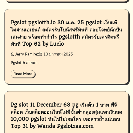
Pgslot pgslotth.io 30 ม.ค. 25 pgslot เว็บแท้
ไม่ผ่านเอเย่นต์ สมัครรับโบนัสฟรีทันที ตอบโจทย์นักปั่น
เล่นง่าย พร้อมทำกำไร pgslotth สมัครรับเครดิตฟรี
ทันที Top 62 by Lucio
Jerry Ramirez
10 มกราคม 2025
Pgslotth ค่ายเก…
Read More
Pg slot 11 December 68 pg เริ่มต้น 1 บาท พีจี
สล็อต เว็บสล็อตออนไลน์ไม่มีขั้นต่ำกลุองสุ่มแจกเงินสด
10,000 pgslot หันไปไม่เจอใคร เจอสาวถ้ำแน่นอน
Top 31 by Wanda Pgslotzaa.com