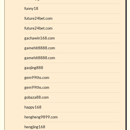
funny18
future24bet.com
future24bet.com
gachawin168.com
gamehit8888.com
gamehit8888.com
gaojing888
gem99ths.com
gem99ths.com
gobaza88.com
happy168
hengheng9899.com
hengjing168