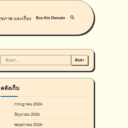
Buy this Domain
ุขภาพ และเรื่อง
ค้นหา
สำหรับ:
คลังเก็บ
กรกฎาคม 2026
มิถุนายน 2026
พฤษภาคม 2026