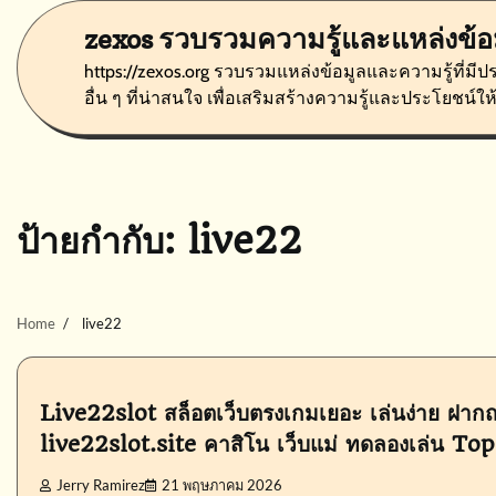
Skip
zexos รวบรวมความรู้และแหล่งข้อม
to
content
https://zexos.org รวบรวมแหล่งข้อมูลและความรู้ที่มี
อื่น ๆ ที่น่าสนใจ เพื่อเสริมสร้างความรู้และประโยชน์ให้
ป้ายกำกับ:
live22
Home
live22
Live22slot สล็อตเว็บตรงเกมเยอะ เล่นง่าย 
live22slot.site คาสิโน เว็บแม่ ทดลองเล่น T
Jerry Ramirez
21 พฤษภาคม 2026