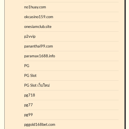
no1huay.com
okcasino159.com
onesiamclub.site
p2vvip
pananthai99.com
paramax1688.info
PG
PG Slot
PG Slot เว็บใหม่
pg718
pg77
pg99
pggold168bet.com