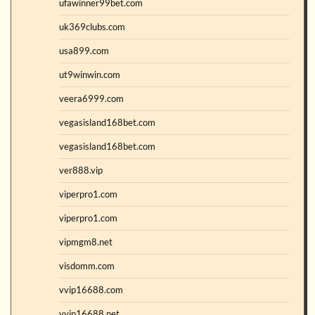
ufawinner99bet.com
uk369clubs.com
usa899.com
ut9winwin.com
veera6999.com
vegasisland168bet.com
vegasisland168bet.com
ver888.vip
viperpro1.com
viperpro1.com
vipmgm8.net
visdomm.com
vvip16688.com
vvip16688.net