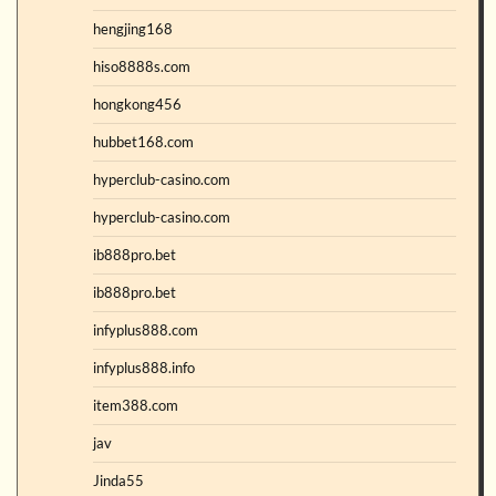
hengjing168
hiso8888s.com
hongkong456
hubbet168.com
hyperclub-casino.com
hyperclub-casino.com
ib888pro.bet
ib888pro.bet
infyplus888.com
infyplus888.info
item388.com
jav
Jinda55