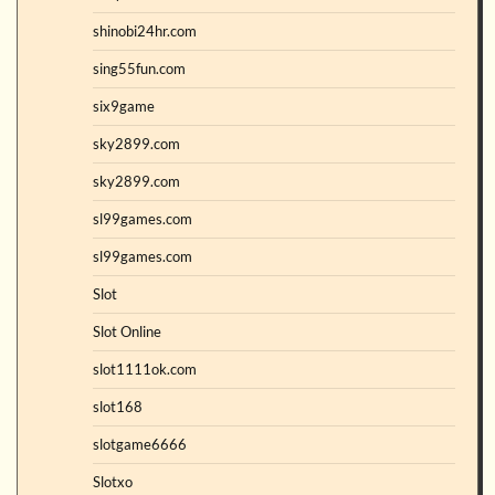
shinobi24hr.com
sing55fun.com
six9game
sky2899.com
sky2899.com
sl99games.com
sl99games.com
Slot
Slot Online
slot1111ok.com
slot168
slotgame6666
Slotxo