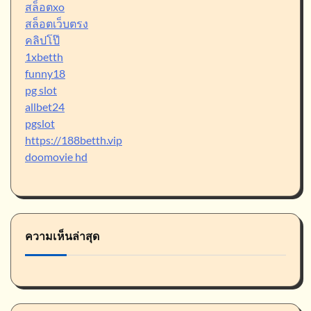
สล็อตxo
สล็อตเว็บตรง
คลิปโป๊
1xbetth
funny18
pg slot
allbet24
pgslot
https://188betth.vip
doomovie hd
ความเห็นล่าสุด