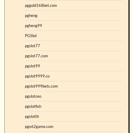
pggold168bet.com
pgheng
pgheng99
PGSlot
pgslot77
pgslot77.com
pgslot99
pgslot9999.co
pgslot999bets.com
pgslotceo
pgslotfish
pgslotth
pgx62game.com