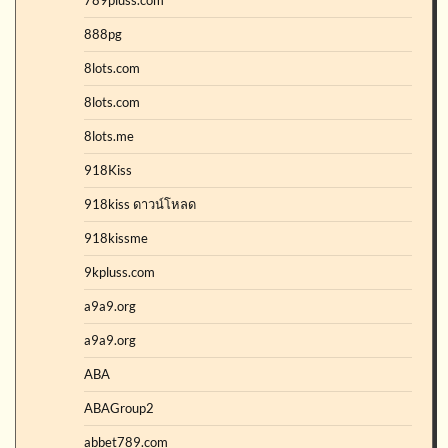
888pg
8lots.com
8lots.com
8lots.me
918Kiss
918kiss ดาวน์โหลด
918kissme
9kpluss.com
a9a9.org
a9a9.org
ABA
ABAGroup2
abbet789.com