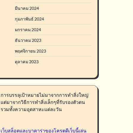
มีนาคม 2024
กุมภาพันธ์ 2024
มกราคม 2024
ธันวาคม 2023
พฤศจิกายน 2023
ตุลาคม 2023
การบรรลุเป้าหมายไม่มาจากการทำสิ่งใหญ่
แต่มาจากวิธีการทำสิ่งเล็กๆที่รับรองตัวตน
รวมทั้งความอุตสาหะแต่ละวัน
เว็บสล็อตและบาคาร่าของโครตดีเว็บนี้เล่น