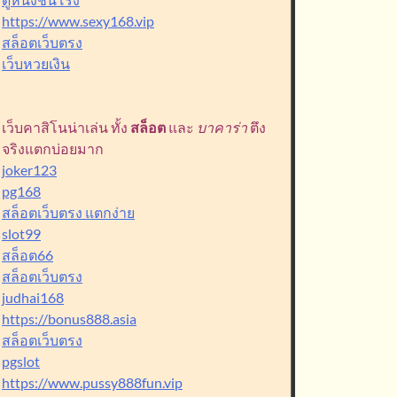
https://www.sexy168.vip
สล็อตเว็บตรง
เว็บหวยเงิน
เว็บคาสิโนน่าเล่น ทั้ง
สล็อต
และ
บาคาร่า
ตึง
จริงแตกบ่อยมาก
joker123
pg168
สล็อตเว็บตรง แตกง่าย
slot99
สล็อต66
สล็อตเว็บตรง
judhai168
https://bonus888.asia
สล็อตเว็บตรง
pgslot
https://www.pussy888fun.vip