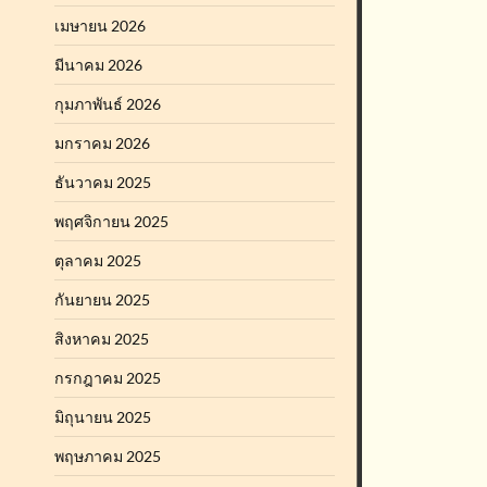
เมษายน 2026
มีนาคม 2026
กุมภาพันธ์ 2026
มกราคม 2026
ธันวาคม 2025
พฤศจิกายน 2025
ตุลาคม 2025
กันยายน 2025
สิงหาคม 2025
กรกฎาคม 2025
มิถุนายน 2025
พฤษภาคม 2025