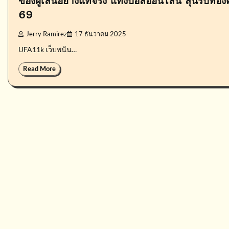
ของผู้เล่นอย่างแท้จริง แทงบอลออนไลน์ ลุ้นรั
69
Jerry Ramirez
17 ธันวาคม 2025
UFA11k เว็บพนัน…
Read More