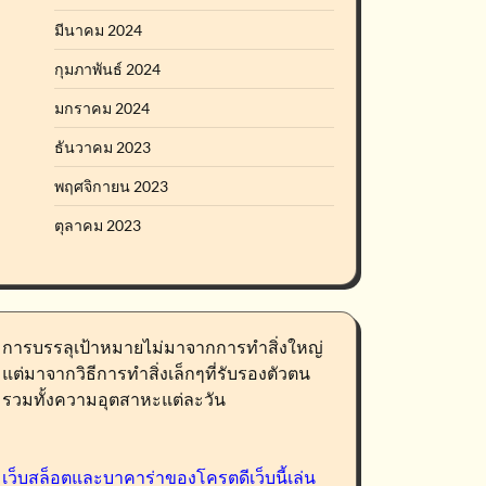
มีนาคม 2024
กุมภาพันธ์ 2024
มกราคม 2024
ธันวาคม 2023
พฤศจิกายน 2023
ตุลาคม 2023
การบรรลุเป้าหมายไม่มาจากการทำสิ่งใหญ่
แต่มาจากวิธีการทำสิ่งเล็กๆที่รับรองตัวตน
รวมทั้งความอุตสาหะแต่ละวัน
เว็บสล็อตและบาคาร่าของโครตดีเว็บนี้เล่น