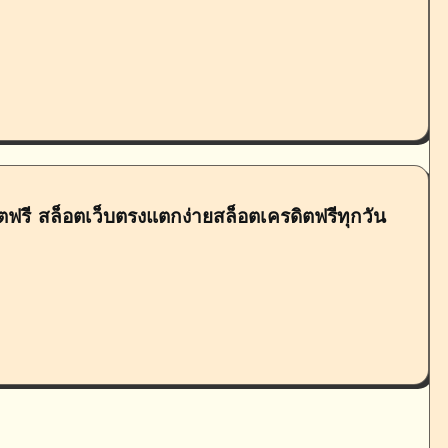
ี สล็อตเว็บตรงแตกง่ายสล็อตเครดิตฟรีทุกวัน