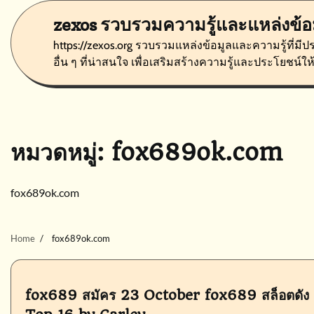
Skip
zexos รวบรวมความรู้และแหล่งข้อม
to
content
https://zexos.org รวบรวมแหล่งข้อมูลและความรู้ที่มี
อื่น ๆ ที่น่าสนใจ เพื่อเสริมสร้างความรู้และประโยชน์ให้
หมวดหมู่:
fox689ok.com
fox689ok.com
Home
fox689ok.com
fox689 สมัคร 23 October fox689 สล็อตดัง คาส