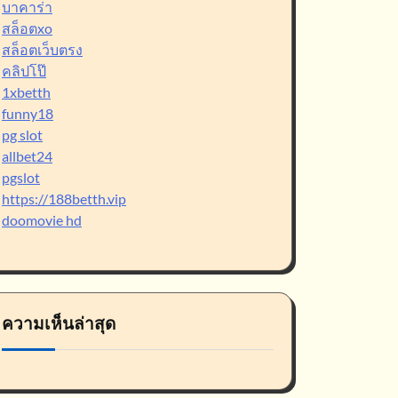
บาคาร่า
สล็อตxo
สล็อตเว็บตรง
คลิปโป๊
1xbetth
funny18
pg slot
allbet24
pgslot
https://188betth.vip
doomovie hd
ความเห็นล่าสุด