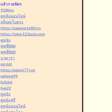
แล้วรวยจัดๆ
918kiss
ดูหนังออนไลน์
สล็อตเว็บตรง
https://sagame168th.in
https://joker123auto.com
ดูหนัง
พุซซี่888
พุซซี่888
บาคาร่า
pg slot
https://pgslot77.run
pgheng99
fullslot
live22
ดูหนัง
ดูหนังฟรี
ดูหนังออนไลน์
ดูหนังชนโรง