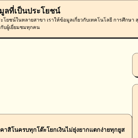
ูลที่เป็นประโยชน์
ประโยชน์ในหลายสาขา เราให้ข้อมูลเกี่ยวกับเทคโนโลยี การศึกษา ส
กับผู้เยี่ยมชมทุกคน
ิโนครบทุกโต๊ะโยกเงินไม่ยุ่งยากแตกง่ายทุกยูส