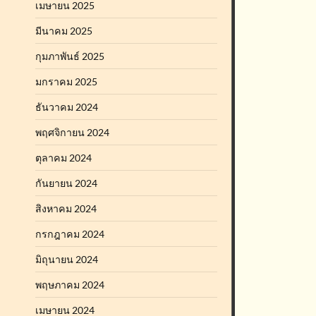
เมษายน 2025
มีนาคม 2025
กุมภาพันธ์ 2025
มกราคม 2025
ธันวาคม 2024
พฤศจิกายน 2024
ตุลาคม 2024
กันยายน 2024
สิงหาคม 2024
กรกฎาคม 2024
มิถุนายน 2024
พฤษภาคม 2024
เมษายน 2024