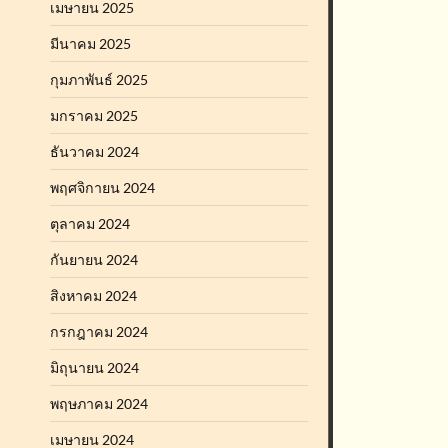
เมษายน 2025
มีนาคม 2025
กุมภาพันธ์ 2025
มกราคม 2025
ธันวาคม 2024
พฤศจิกายน 2024
ตุลาคม 2024
กันยายน 2024
สิงหาคม 2024
กรกฎาคม 2024
มิถุนายน 2024
พฤษภาคม 2024
เมษายน 2024