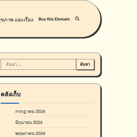
Buy this Domain
ุขภาพ และเรื่อง
ค้นหา
สำหรับ:
คลังเก็บ
กรกฎาคม 2026
มิถุนายน 2026
พฤษภาคม 2026