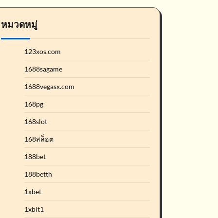
หมวดหมู่
123xos.com
1688sagame
1688vegasx.com
168pg
168slot
168สล็อต
188bet
188betth
1xbet
1xbit1