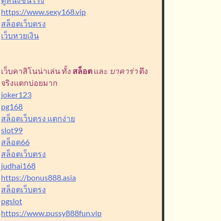
https://www.sexy168.vip
สล็อตเว็บตรง
เว็บหวยเงิน
เว็บคาสิโนน่าเล่น ทั้ง
สล็อต
และ
บาคาร่า
ตึง
จริงแตกบ่อยมาก
joker123
pg168
สล็อตเว็บตรง แตกง่าย
slot99
สล็อต66
สล็อตเว็บตรง
judhai168
https://bonus888.asia
สล็อตเว็บตรง
pgslot
https://www.pussy888fun.vip