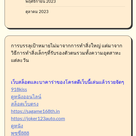
พฤศจิกายน 2023
ตุลาคม 2023
การบรรลุเป้าหมายไม่มาจากการทำสิ่งใหญ่ แต่มาจาก
วิธีการทำสิ่งเล็กๆที่รับรองตัวตนรวมทั้งความอุตสาหะ
แต่ละวัน
เว็บสล็อตและบาคาร่าของโครตดีเว็บนี้เล่นแล้วรวยจัดๆ
918kiss
ดูหนังออนไลน์
สล็อตเว็บตรง
https://sagame168th.in
https://joker123auto.com
ดูหนัง
พุซซี่888