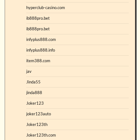
hyperclub-casino.com
ib888pro.bet
ib888pro.bet
infyplus888.com
infyplus888.info
item388.com
jav
Jinda55
jinda888
Joker123
joker123auto
Joker123th
Joker123th.com