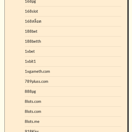
168pg
168slot
168สล็อต
188bet
188betth
1xbet
1xbit1
1xgameth.com
789pluss.com
888pg
8lots.com
8lots.com
8lots.me
918Kiss