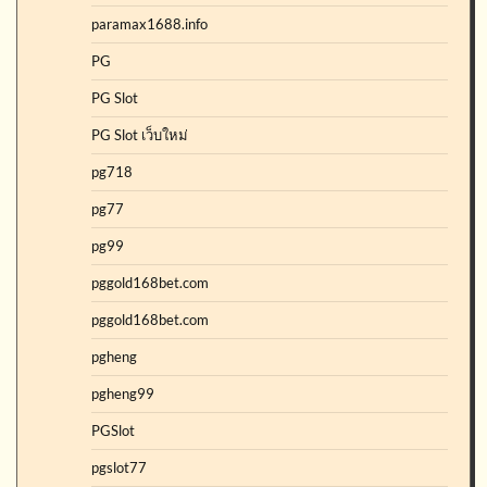
paramax1688.info
PG
PG Slot
PG Slot เว็บใหม่
pg718
pg77
pg99
pggold168bet.com
pggold168bet.com
pgheng
pgheng99
PGSlot
pgslot77