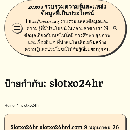
Skip
zexos รวบรวมความรู้และแหล่ง
to
ข้อมูลที่เป็นประโยชน์
content
https://zexos.org รวบรวมแหล่งข้อมูลและ
ความรู้ที่มีประโยชน์ในหลายสาขา เราให้
ข้อมูลเกี่ยวกับเทคโนโลยี การศึกษา สุขภาพ
และเรื่องอื่น ๆ ที่น่าสนใจ เพื่อเสริมสร้าง
ความรู้และประโยชน์ให้กับผู้เยี่ยมชมทุกคน
ป้ายกำกับ:
slotxo24hr
Home
slotxo24hr
Slotxo24hr slotxo24hrd.com 9 พฤษภาคม 26