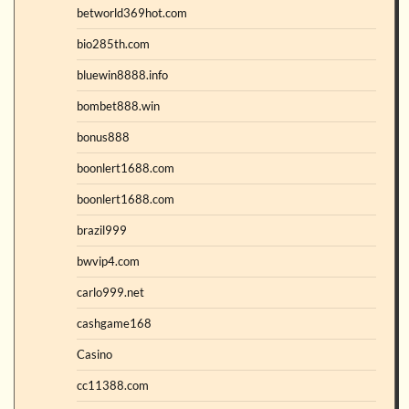
betworld369hot.com
bio285th.com
bluewin8888.info
bombet888.win
bonus888
boonlert1688.com
boonlert1688.com
brazil999
bwvip4.com
carlo999.net
cashgame168
Casino
cc11388.com