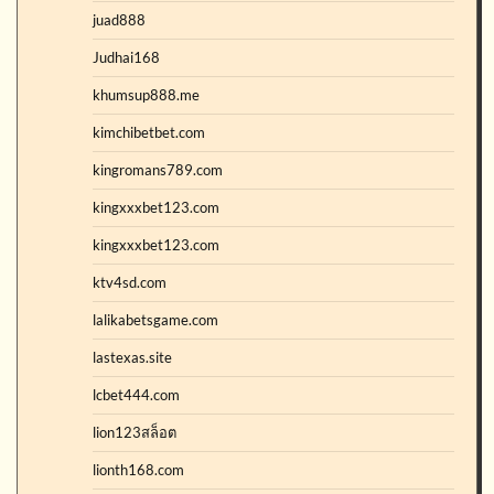
juad888
Judhai168
khumsup888.me
kimchibetbet.com
kingromans789.com
kingxxxbet123.com
kingxxxbet123.com
ktv4sd.com
lalikabetsgame.com
lastexas.site
lcbet444.com
lion123สล็อต
lionth168.com