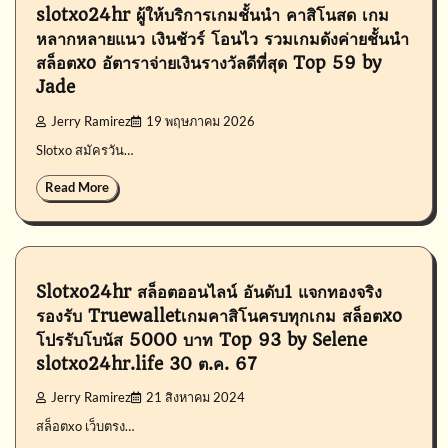
slotxo24hr ผู้ให้บริการเกมชั้นนำ คาสิโนสด เกม
หลากหลายแนว เงินชัวร์ โอนไว รวมเกมดังค่ายชั้นนำ
สล็อตxo อัตาราจ่ายเงินรางวัลดีที่สุด Top 59 by
Jade
Jerry Ramirez
19 พฤษภาคม 2026
Slotxo สมัครวัน…
Read More
Slotxo24hr สล็อตออนไลน์ อันดับ1 แจกทองจริง
รองรับ Truewalletเกมคาสิโนครบทุกเกม สล็อตxo
โปรรับโบนัส 5000 บาท Top 93 by Selene
slotxo24hr.life 30 ต.ค. 67
Jerry Ramirez
21 สิงหาคม 2024
สล็อตxo เว็บตรง…