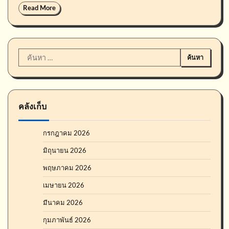
Read More
ค้นหา
สำหรับ:
คลังเก็บ
กรกฎาคม 2026
มิถุนายน 2026
พฤษภาคม 2026
เมษายน 2026
มีนาคม 2026
กุมภาพันธ์ 2026