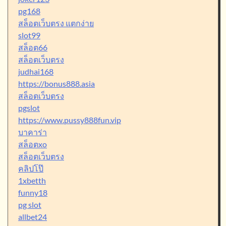
pg168
สล็อตเว็บตรง แตกง่าย
slot99
สล็อต66
สล็อตเว็บตรง
judhai168
https://bonus888.asia
สล็อตเว็บตรง
pgslot
https://www.pussy888fun.vip
บาคาร่า
สล็อตxo
สล็อตเว็บตรง
คลิปโป๊
1xbetth
funny18
pg slot
allbet24