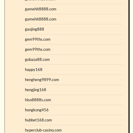
gamehit8888.com
gamehit8888.com
gaojing888
gem99ths.com
gem99ths.com
gobaza88.com
happy168
hengheng9899.com
hengjing168
hiso8888s.com
hongkong456
hubbet168.com
hyperclub-casino.com