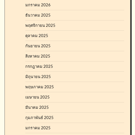
มกราคม 2026
ธันวาคม 2025
พฤศจิกายน 2025
ตุลาคม 2025
กันยายน 2025
สิงหาคม 2025
กรกฎาคม 2025
มิถุนายน 2025
พฤษภาคม 2025
เมษายน 2025
มีนาคม 2025
กุมภาพันธ์ 2025
มกราคม 2025