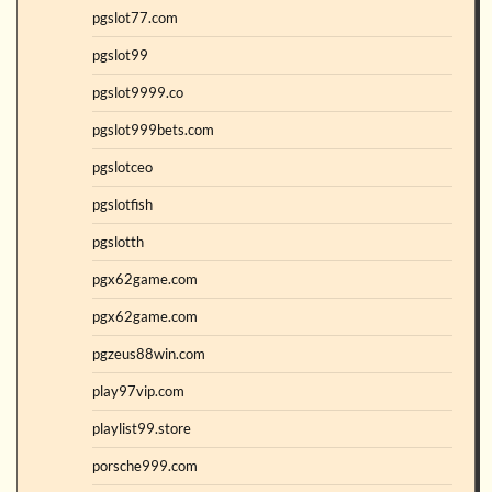
pgslot77.com
pgslot99
pgslot9999.co
pgslot999bets.com
pgslotceo
pgslotfish
pgslotth
pgx62game.com
pgx62game.com
pgzeus88win.com
play97vip.com
playlist99.store
porsche999.com