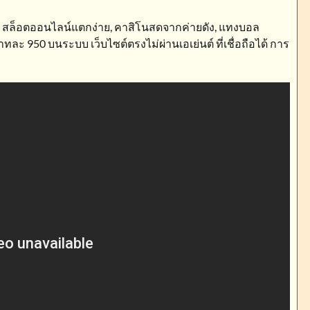
ั้ง สล็อตออนไลน์แตกง่าย, คาสิโนสดจากค่ายดัง, แทงบอล
ทละ 950 บนระบบ เว็บไซต์ตรงไม่ผ่านเอเย่นต์ ที่เชื่อถือได้ การ