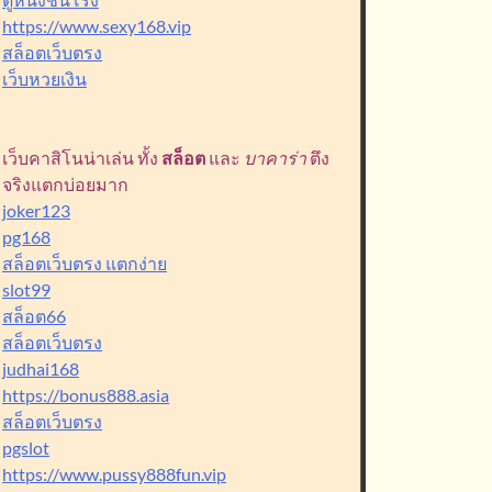
https://www.sexy168.vip
สล็อตเว็บตรง
เว็บหวยเงิน
เว็บคาสิโนน่าเล่น ทั้ง
สล็อต
และ
บาคาร่า
ตึง
จริงแตกบ่อยมาก
joker123
pg168
สล็อตเว็บตรง แตกง่าย
slot99
สล็อต66
สล็อตเว็บตรง
judhai168
https://bonus888.asia
สล็อตเว็บตรง
pgslot
https://www.pussy888fun.vip