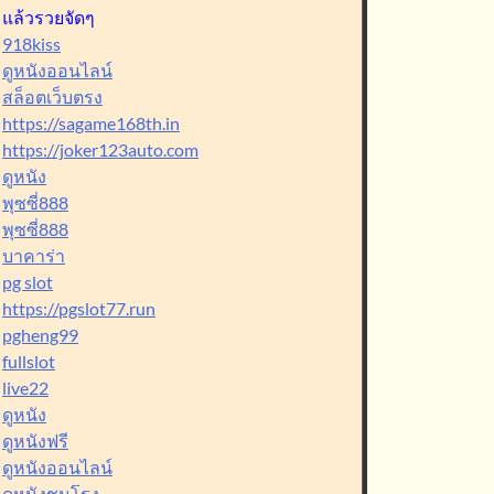
แล้วรวยจัดๆ
918kiss
ดูหนังออนไลน์
สล็อตเว็บตรง
https://sagame168th.in
https://joker123auto.com
ดูหนัง
พุซซี่888
พุซซี่888
บาคาร่า
pg slot
https://pgslot77.run
pgheng99
fullslot
live22
ดูหนัง
ดูหนังฟรี
ดูหนังออนไลน์
ดูหนังชนโรง