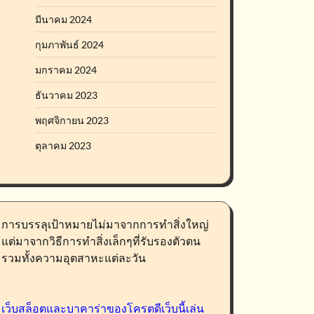
มีนาคม 2024
กุมภาพันธ์ 2024
มกราคม 2024
ธันวาคม 2023
พฤศจิกายน 2023
ตุลาคม 2023
การบรรลุเป้าหมายไม่มาจากการทำสิ่งใหญ่
แต่มาจากวิธีการทำสิ่งเล็กๆที่รับรองตัวตน
รวมทั้งความอุตสาหะแต่ละวัน
เว็บสล็อตและบาคาร่าของโครตดีเว็บนี้เล่น