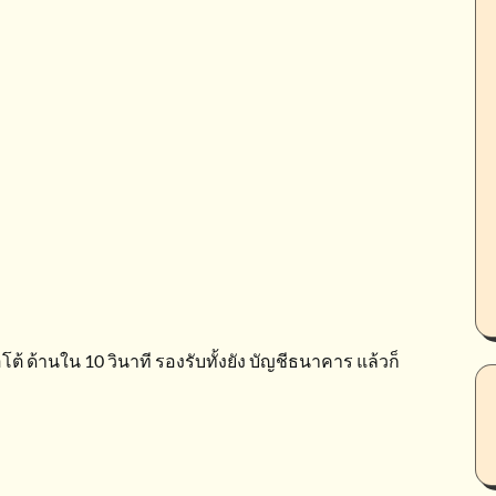
 ด้านใน 10 วินาที รองรับทั้งยัง บัญชีธนาคาร แล้วก็