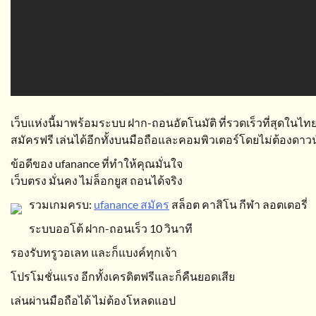
เว็บแห่งนี้มาพร้อมระบบ ฝาก-ถอนอัตโนมัติ ที่รวดเร็วที่สุดในไ
สมัครฟรี เล่นได้อีกทั้งบนมือถือและคอมพิวเตอร์โดยไม่ต้องดา
ข้อดีของ ufanance ที่ทำให้คุณมั่นใจ
เว็บตรง มั่นคง ไม่ล็อกยูส ถอนได้จริง
รวมเกมครบ:
ufanance สมัคร
สล็อต คาสิโน กีฬา ลอตเตอรี่
ระบบออโต้ ฝาก-ถอนเร็ว 10 วินาที
รองรับทรูวอเลท และก็แบงค์ทุกเจ้า
โปรโมชั่นแรง อีกทั้งเครดิตฟรีและก็คืนยอดเสีย
เล่นผ่านมือถือได้ ไม่ต้องโหลดแอป