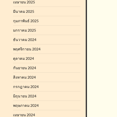
เมษายน 2025
มีนาคม 2025
กุมภาพันธ์ 2025
มกราคม 2025
ธันวาคม 2024
พฤศจิกายน 2024
ตุลาคม 2024
กันยายน 2024
สิงหาคม 2024
กรกฎาคม 2024
มิถุนายน 2024
พฤษภาคม 2024
เมษายน 2024