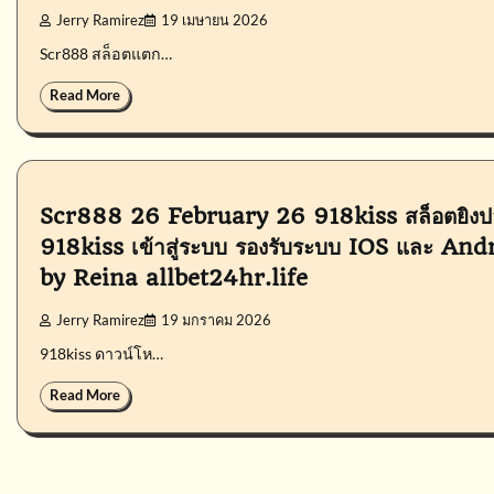
Jerry Ramirez
19 เมษายน 2026
Scr888 สล็อตแตก…
Read More
Scr888 26 February 26 918kiss สล็อตยิงปลา
918kiss เข้าสู่ระบบ รองรับระบบ IOS และ An
by Reina allbet24hr.life
Jerry Ramirez
19 มกราคม 2026
918kiss ดาวน์โห…
Read More