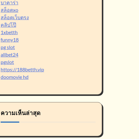
บาคาร่า
สล็อตxo
สล็อตเว็บตรง
คลิปโป๊
1xbetth
funny18
pg slot
allbet24
pgslot
https://188betth.vip
doomovie hd
ความเห็นล่าสุด