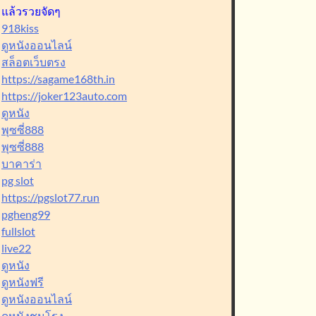
แล้วรวยจัดๆ
918kiss
ดูหนังออนไลน์
สล็อตเว็บตรง
https://sagame168th.in
https://joker123auto.com
ดูหนัง
พุซซี่888
พุซซี่888
บาคาร่า
pg slot
https://pgslot77.run
pgheng99
fullslot
live22
ดูหนัง
ดูหนังฟรี
ดูหนังออนไลน์
ดูหนังชนโรง