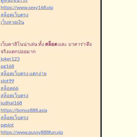
https://www.sexy168.vip
สล็อตเว็บตรง
เว็บหวยเงิน
เว็บคาสิโนน่าเล่น ทั้ง
สล็อต
และ
บาคาร่า
ตึง
จริงแตกบ่อยมาก
joker123
pg168
สล็อตเว็บตรง แตกง่าย
slot99
สล็อต66
สล็อตเว็บตรง
judhai168
https://bonus888.asia
สล็อตเว็บตรง
pgslot
https://www.pussy888fun.vip