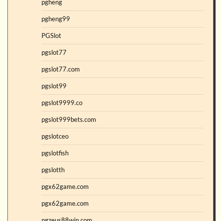
pgheng
pgheng99
PGSlot
pgslot77
pgslot77.com
pgslot99
pgslot9999.co
pgslot999bets.com
pgslotceo
pgslotfish
pgslotth
pgx62game.com
pgx62game.com
pgzeus88win.com