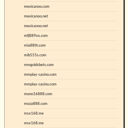
mexicanoo.com
mexicanoo.net
mexicanoo.net
mfj889xx.com
mia88th.com
mib555s.com
mmgoldsbets.com
mmplay-casino.com
mmplay-casino.com
mono16888.com
moza888.com
msx168.me
msx168.me