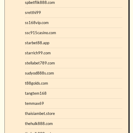
spbetflik888.com
sretthi99
ss168vip.com
ssc915casino.com
starbet88.app
starrich99.com
stellabet789.com
sudyod888s.com
t88golds.com
tangtem168
temmax69
thaisiambet.store
thehulk888.com