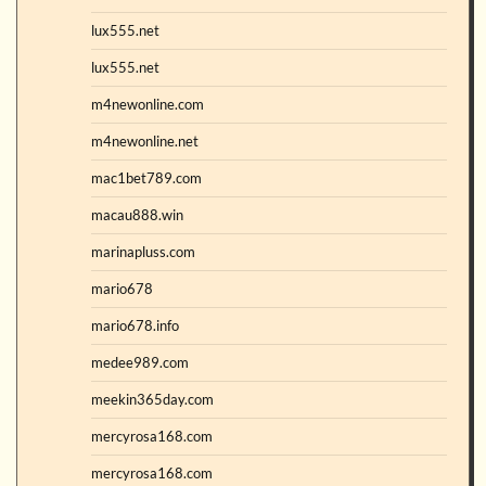
lux555.net
lux555.net
m4newonline.com
m4newonline.net
mac1bet789.com
macau888.win
marinapluss.com
mario678
mario678.info
medee989.com
meekin365day.com
mercyrosa168.com
mercyrosa168.com