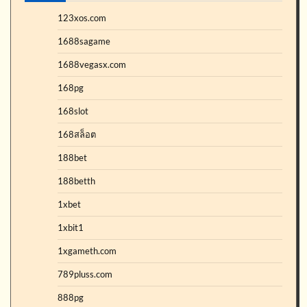
123xos.com
1688sagame
1688vegasx.com
168pg
168slot
168สล็อต
188bet
188betth
1xbet
1xbit1
1xgameth.com
789pluss.com
888pg