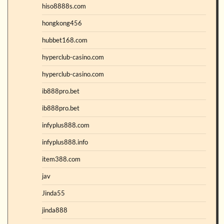
hiso8888s.com
hongkong456
hubbet168.com
hyperclub-casino.com
hyperclub-casino.com
ib888pro.bet
ib888pro.bet
infyplus888.com
infyplus888.info
item388.com
jav
Jinda55
jinda888