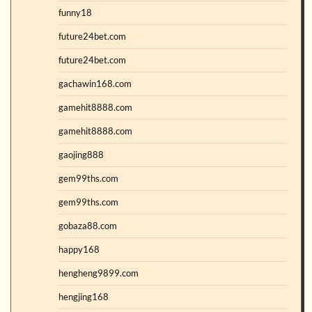
funny18
future24bet.com
future24bet.com
gachawin168.com
gamehit8888.com
gamehit8888.com
gaojing888
gem99ths.com
gem99ths.com
gobaza88.com
happy168
hengheng9899.com
hengjing168