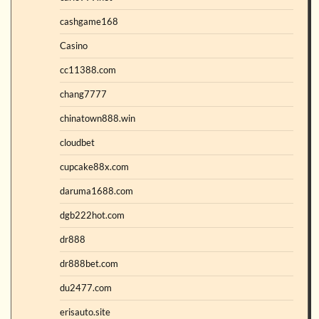
cashgame168
Casino
cc11388.com
chang7777
chinatown888.win
cloudbet
cupcake88x.com
daruma1688.com
dgb222hot.com
dr888
dr888bet.com
du2477.com
erisauto.site