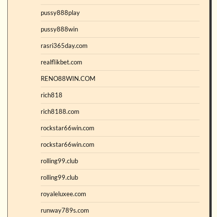
pussy888play
pussy888win
rasri365day.com
realflikbet.com
RENO88WIN.COM
rich818
rich8188.com
rockstar66win.com
rockstar66win.com
rolling99.club
rolling99.club
royaleluxee.com
runway789s.com