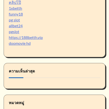
คลิปโป๊
1xbetth
funny18
pg slot
allbet24
pgslot
https://188betth.vip
doomovie hd
ความเห็นล่าสุด
หมวดหมู่