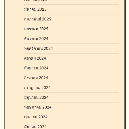
มีนาคม 2025
กุมภาพันธ์ 2025
มกราคม 2025
ธันวาคม 2024
พฤศจิกายน 2024
ตุลาคม 2024
กันยายน 2024
สิงหาคม 2024
กรกฎาคม 2024
มิถุนายน 2024
พฤษภาคม 2024
เมษายน 2024
มีนาคม 2024