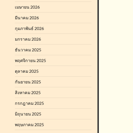
เมษายน 2026
มีนาคม 2026
กุมภาพันธ์ 2026
มกราคม 2026
ธันวาคม 2025
พฤศจิกายน 2025
ตุลาคม 2025
กันยายน 2025
สิงหาคม 2025
กรกฎาคม 2025
มิถุนายน 2025
พฤษภาคม 2025