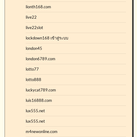
lionth168.com
live22
live22slot
lockdown168 เข้าสู่ระบบ
london45
london6789.com
lotto77
lotto888
luckycat789.com
luis16888.com
lux555.net
lux555.net
m4newonline.com