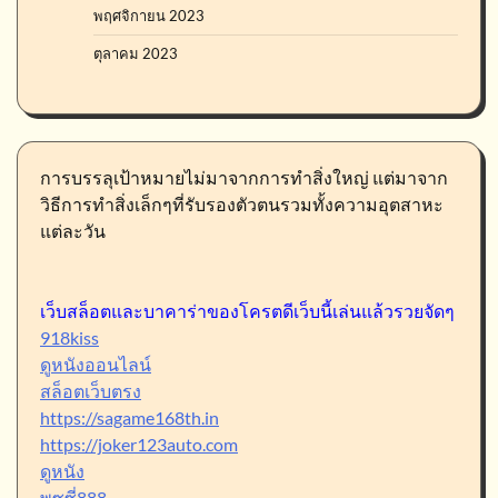
พฤศจิกายน 2023
ตุลาคม 2023
การบรรลุเป้าหมายไม่มาจากการทำสิ่งใหญ่ แต่มาจาก
วิธีการทำสิ่งเล็กๆที่รับรองตัวตนรวมทั้งความอุตสาหะ
แต่ละวัน
เว็บสล็อตและบาคาร่าของโครตดีเว็บนี้เล่นแล้วรวยจัดๆ
918kiss
ดูหนังออนไลน์
สล็อตเว็บตรง
https://sagame168th.in
https://joker123auto.com
ดูหนัง
พุซซี่888