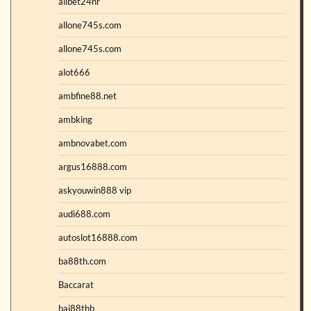
allbet24hr
allone745s.com
allone745s.com
alot666
ambfine88.net
ambking
ambnovabet.com
argus16888.com
askyouwin888 vip
audi688.com
autoslot16888.com
ba88th.com
Baccarat
baj88thb