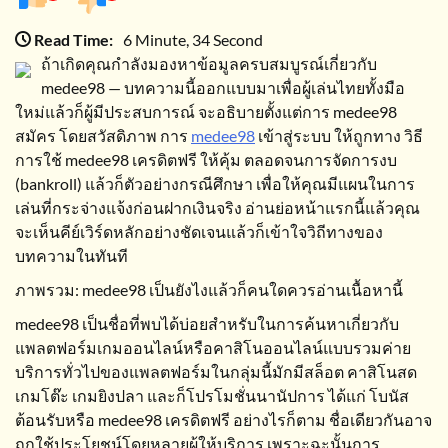
Read Time:
6 Minute, 34 Second
ถ้าเกิดคุณกำลังมองหาข้อมูลครบสมบูรณ์เกี่ยวกับ
medee98 — บทความนี้ออกแบบมาเพื่อผู้เล่นไทยทั้งมือ
ใหม่แล้วก็ผู้มีประสบการณ์ จะอธิบายตั้งแต่การ medee98
สมัคร โดยสวัสดิภาพ การ
medee98
เข้าสู่ระบบ ให้ถูกทาง วิธี
การใช้ medee98 เครดิตฟรี ให้คุ้ม ตลอดจนการจัดการงบ
(bankroll) แล้วก็ตัวอย่างกรณีศึกษา เพื่อให้คุณมีแผนในการ
เล่นที่กระจ่างแจ้งก่อนฝากเงินจริง อ่านย่อหน้าแรกนี้แล้วคุณ
จะเห็นคีย์เวิร์ดหลักอย่างชัดเจนแล้วก็เข้าใจวิถีทางของ
บทความในทันที
ภาพรวม: medee98 เป็นยังไงแล้วก็คนใดควรอ่านเนื้อหานี้
medee98 เป็นชื่อที่พบได้บ่อยสำหรับในการค้นหาเกี่ยวกับ
แพลตฟอร์มเกมออนไลน์หรือคาสิโนออนไลน์แบบรวมค่าย
บริการทั่วไปของแพลตฟอร์มในกลุ่มนี้มักมีสล็อต คาสิโนสด
เกมโต๊ะ เกมยิงปลา และก็โปรโมชั่นนานัปการ ได้แก่ โบนัส
ต้อนรับหรือ medee98 เครดิตฟรี อย่างไรก็ตาม ชื่อเดียวกันอาจ
ถูกใช้ประโยชน์โดยหลายผู้ให้บริการ เพราะฉะนั้นการ