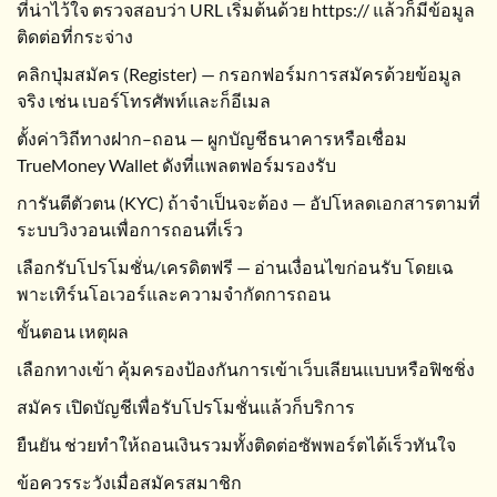
ที่น่าไว้ใจ ตรวจสอบว่า URL เริ่มต้นด้วย https:// แล้วก็มีข้อมูล
ติดต่อที่กระจ่าง
คลิกปุ่มสมัคร (Register) — กรอกฟอร์มการสมัครด้วยข้อมูล
จริง เช่น เบอร์โทรศัพท์และก็อีเมล
ตั้งค่าวิถีทางฝาก–ถอน — ผูกบัญชีธนาคารหรือเชื่อม
TrueMoney Wallet ดังที่แพลตฟอร์มรองรับ
การันตีตัวตน (KYC) ถ้าจำเป็นจะต้อง — อัปโหลดเอกสารตามที่
ระบบวิงวอนเพื่อการถอนที่เร็ว
เลือกรับโปรโมชั่น/เครดิตฟรี — อ่านเงื่อนไขก่อนรับ โดยเฉ
พาะเทิร์นโอเวอร์และความจำกัดการถอน
ขั้นตอน เหตุผล
เลือกทางเข้า คุ้มครองป้องกันการเข้าเว็บเลียนแบบหรือฟิชชิ่ง
สมัคร เปิดบัญชีเพื่อรับโปรโมชั่นแล้วก็บริการ
ยืนยัน ช่วยทำให้ถอนเงินรวมทั้งติดต่อซัพพอร์ตได้เร็วทันใจ
ข้อควรระวังเมื่อสมัครสมาชิก