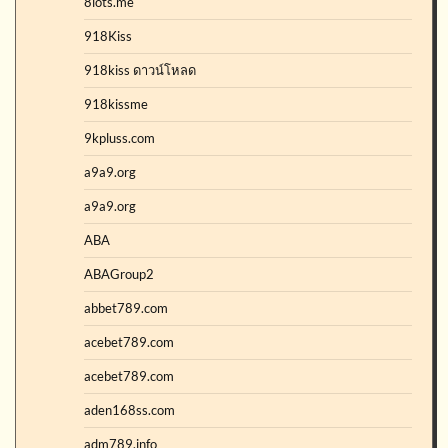
8lots.me
918Kiss
918kiss ดาวน์โหลด
918kissme
9kpluss.com
a9a9.org
a9a9.org
ABA
ABAGroup2
abbet789.com
acebet789.com
acebet789.com
aden168ss.com
adm789.info