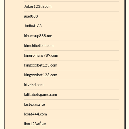
Joker123th.com
juad888
Judhai168
khumsup888.me
kimchibetbet.com
kingromans789.com
kingxxxbet123.com
kingxxxbet123.com
ktv4sd.com
lalikabetsgame.com
lastexas.site
lcbet444.com
lion123สล็อต