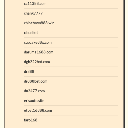
cc11388.com
chang7777
chinatown888.win
cloudbet
cupcake88x.com
daruma1688.com
dgb222hot.com
dr888
dr888bet.com
du2477.com
erisauto.site
etbet16888.com
faro168