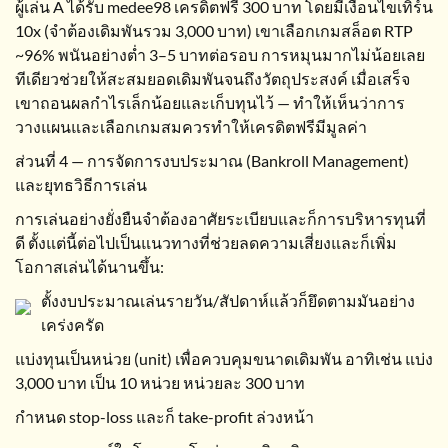
ผู้เล่น A ได้รับ medee98 เครดิตฟรี 300 บาท โดยมีเงื่อนไขเทิร์น
10x (จำต้องเดิมพันรวม 3,000 บาท) เขาเลือกเกมสล็อต RTP
~96% พนันอย่างต่ำ 3–5 บาทต่อรอบ การหมุนมากไม่น้อยเลย
ทีเดียวช่วยให้สะสมยอดเดิมพันจนถึงวัตถุประสงค์ เมื่อเสร็จ
เขาถอนผลกำไรเล็กน้อยและเก็บทุนไว้ — ทำให้เห็นว่าการ
วางแผนและเลือกเกมสมควรทำให้เครดิตฟรีมีมูลค่า
ส่วนที่ 4 — การจัดการงบประมาณ (Bankroll Management)
และยุทธวิธีการเล่น
การเล่นอย่างยั่งยืนจำต้องอาศัยระเบียบและก็การบริหารทุนที่
ดี ตั้งแต่นี้ต่อไปเป็นแนวทางที่ช่วยลดความเสี่ยงและก็เพิ่ม
โอกาสเล่นได้นานขึ้น:
ตั้งงบประมาณเล่นรายวัน/สัปดาห์แล้วก็ยึดตามมันอย่าง
เคร่งครัด
แบ่งทุนเป็นหน่วย (unit) เพื่อควบคุมขนาดเดิมพัน อาทิเช่น แบ่ง
3,000 บาท เป็น 10 หน่วย หน่วยละ 300 บาท
กำหนด stop-loss และก็ take-profit ล่วงหน้า