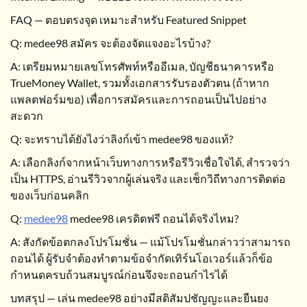
FAQ — ตอบตรงจุด เหมาะสำหรับ Featured Snippet
Q: medee98 สมัคร จะต้องจัดแจงอะไรบ้าง?
A: เตรียมหมายเลขโทรศัพท์หรืออีเมล, บัญชีธนาคารหรือ
TrueMoney Wallet, รวมทั้งเอกสารรับรองตัวตน (ถ้าหาก
แพลตฟอร์มขอ) เพื่อการสมัครและการถอนเป็นไปอย่าง
สะดวก
Q: จะทราบได้ยังไงว่าลิงก์เข้า medee98 ของแท้?
A: เลือกลิงก์จากหน้าเว็บทางการหรือรีวิวเชื่อใจได้, สำรวจว่า
เป็น HTTPS, อ่านรีวิวจากผู้เล่นจริง และเช็กวิถีทางการติดต่อ
ของเว็บก่อนคลิก
Q:
medee98
medee98 เครดิตฟรี ถอนได้จริงไหม?
A: สังกัดข้อตกลงโปรโมชั่น — แม้โปรโมชั่นกล่าวว่าสามารถ
ถอนได้ ผู้รับจำต้องทำตามข้อจำกัดเทิร์นโอเวอร์แล้วก็ข้อ
กำหนดครบถ้วนสมบูรณ์ก่อนจึงจะถอนกำไรได้
บทสรุป — เล่น medee98 อย่างมีสติสัมปชัญญะและยืนยง