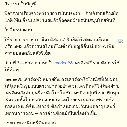
กิจกรรมในบัญชี
พิจารณาเรื่องราวทำรายการเป็นประจำ — ถ้าเกิดพบเรื่องผิด
ปกติให้เปลี่ยนแปลงรหัสแล้วก็ติดต่อฝ่ายสนับสนุนโดยทันที
ถ้าลืมรหัสผ่าน
ใช้รายการอาหาร “ลืมรหัสผ่าน” รับลิงก์รีเซ็ตผ่านอีเมล
หรือ SMS แล้วตั้งรหัสใหม่ที่ไม่ซ้ำกับบัญชีอื่น เปิด 2FA เพิ่ม
ความปลอดภัยหลังรีเซ็ต
ส่วนที่ 3 — ทำความเข้าใจ
medee98
เครดิตฟรี รวมทั้งการใช้
ให้คุ้มค่า
medee98 เครดิตฟรี หมายถึงยอดเครดิตหรือโบนัสที่เว็บมอบ
ให้ผู้เล่นในรูปแบบต่างๆยกตัวอย่างเช่น เครดิตฟรีไม่ต้องฝาก,
เครดิตหลังฝาก, หรือรหัสโปรโมชั่น เครดิตกลุ่มนี้ช่วยเพิ่มทุน
เริ่มรวมทั้งโอกาสทดสอบเกม แต่โดยธรรมดามาพร้อมข้อ
ตกลง เช่น เทิร์นโอเวอร์, ข้อกำหนดเกม, วันหมดอายุ และก็
เพดานการถอน — การอ่านข้อแม้เป็นเรื่องจำเป็น
ประเภทเครดิตฟรีที่พบมาก