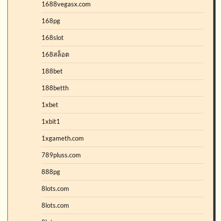
1688vegasx.com
168pg
168slot
168สล็อต
188bet
188betth
1xbet
1xbit1
1xgameth.com
789pluss.com
888pg
8lots.com
8lots.com