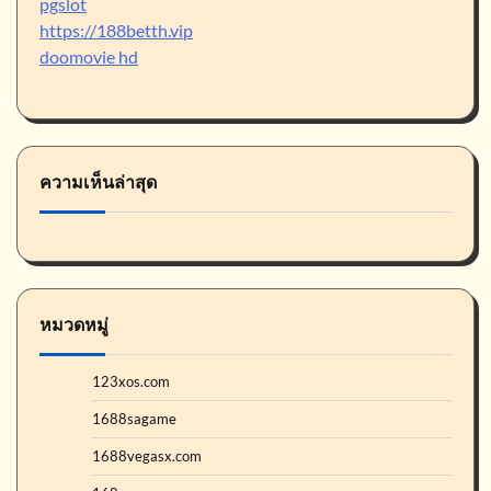
pgslot
https://188betth.vip
doomovie hd
ความเห็นล่าสุด
หมวดหมู่
123xos.com
1688sagame
1688vegasx.com