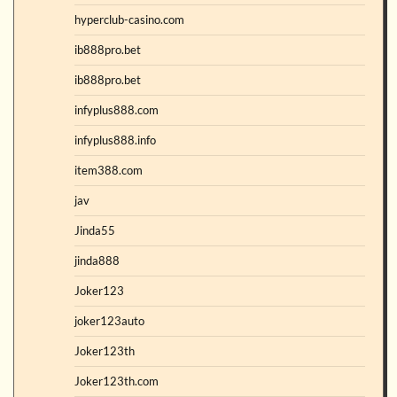
hyperclub-casino.com
ib888pro.bet
ib888pro.bet
infyplus888.com
infyplus888.info
item388.com
jav
Jinda55
jinda888
Joker123
joker123auto
Joker123th
Joker123th.com