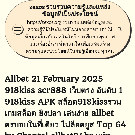
Skip
zexos รวบรวมความรู้และแหล่ง
to
ข้อมูลที่เป็นประโยชน์
content
https://zexos.org รวบรวมแหล่งข้อมูลและ
ความรู้ที่มีประโยชน์ในหลายสาขา เราให้
ข้อมูลเกี่ยวกับเทคโนโลยี การศึกษา สุขภาพ
และเรื่องอื่น ๆ ที่น่าสนใจ เพื่อเสริมสร้าง
ความรู้และประโยชน์ให้กับผู้เยี่ยมชมทุกคน
Allbet 21 February 2025
918kiss scr888 เว็บตรง อันดับ 1
918kiss APK สล็อต918kissรวม
เกมสล็อต ยิงปลา เล่นง่าย allbet
ครบจบในที่เดียว ไม่ล็อคยูส Top 64