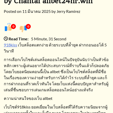
by Chantal allbet24hr.win
Posted on
11 มีนาคม 2025
by
Jerry Ramirez
0
0
Read Time:
5 Minute, 31 Second
918kiss
เว็บสล็อตแตกง่าย ด้วยระบบที่ล้ำยุค ฝากถอนออโต้ 5
วินาที
การเลือกเว็บไซต์เล่นสล็อตออนไลน์ในปัจจุบันนับว่าเป็นหัวข้อ
หลัก เพราะผู้เล่นอยากได้ประสบการณ์ที่ราบรื่นแล้วก็ปลอดภัย
โดยเว็บยอดนิยมตอนนี้เป็น allbet ซึ่งเป็นเว็บไซต์สล็อตที่มีชื่อ
ในเรื่องของความง่ายสำหรับการได้กำไร ระบบที่ล้ำยุค และก็
การฝากถอนที่รวดเร็วทันใจ โดยเว็บแห่งนี้ตอบปัญหาสำหรับผู้
เล่นที่ชื่นชอบการเล่นเกมสล็อตออนไลน์อย่างแท้จริง
ความน่าสนใจของเว็บ allbet
เว็บไซต์918kiss ยอดเยี่ยมในเว็บสล็อตที่ได้รับความนิยมจากผู้
เล่นมากมายทั้งในและก็เมืองนอก โดยเฉพาะในประเทศไทย