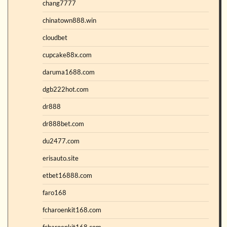
chang7777
chinatown888.win
cloudbet
cupcake88x.com
daruma1688.com
dgb222hot.com
dr888
dr888bet.com
du2477.com
erisauto.site
etbet16888.com
faro168
fcharoenkit168.com
fcharoenkit168.com