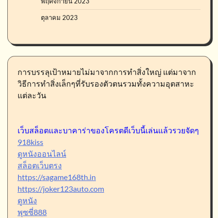
พฤศจิกายน 2023
ตุลาคม 2023
การบรรลุเป้าหมายไม่มาจากการทำสิ่งใหญ่ แต่มาจาก
วิธีการทำสิ่งเล็กๆที่รับรองตัวตนรวมทั้งความอุตสาหะ
แต่ละวัน
เว็บสล็อตและบาคาร่าของโครตดีเว็บนี้เล่นแล้วรวยจัดๆ
918kiss
ดูหนังออนไลน์
สล็อตเว็บตรง
https://sagame168th.in
https://joker123auto.com
ดูหนัง
พุซซี่888