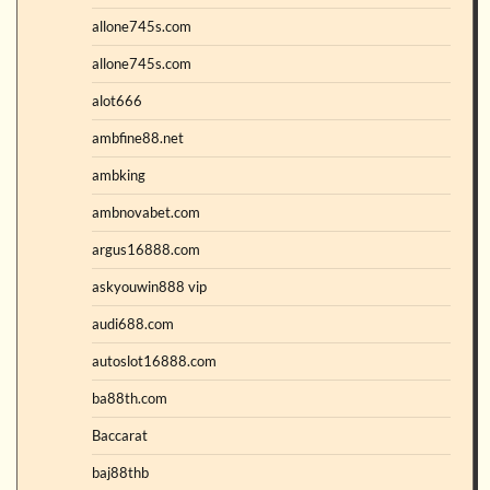
allone745s.com
allone745s.com
alot666
ambfine88.net
ambking
ambnovabet.com
argus16888.com
askyouwin888 vip
audi688.com
autoslot16888.com
ba88th.com
Baccarat
baj88thb