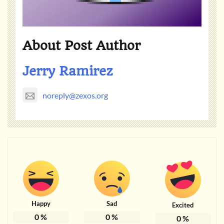
About Post Author
Jerry Ramirez
noreply@zexos.org
Happy
Sad
Excited
0
%
0
%
0
%