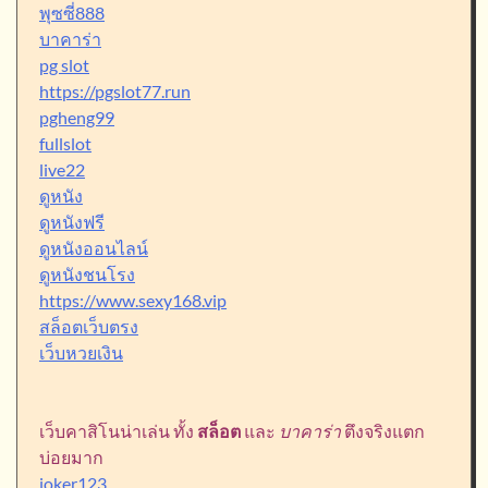
พุซซี่888
บาคาร่า
pg slot
https://pgslot77.run
pgheng99
fullslot
live22
ดูหนัง
ดูหนังฟรี
ดูหนังออนไลน์
ดูหนังชนโรง
https://www.sexy168.vip
สล็อตเว็บตรง
เว็บหวยเงิน
เว็บคาสิโนน่าเล่น ทั้ง
สล็อต
และ
บาคาร่า
ตึงจริงแตก
บ่อยมาก
joker123