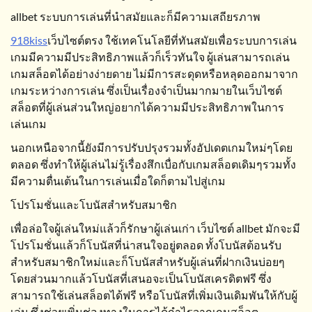
allbet ระบบการเล่นที่นำสมัยและก็มีความเสถียรภาพ
918kiss
เว็บไซต์ตรง ใช้เทคโนโลยีที่ทันสมัยเพื่อระบบการเล่น
เกมมีความมีประสิทธิภาพแล้วก็เร็วทันใจ ผู้เล่นสามารถเล่น
เกมสล็อตได้อย่างง่ายดาย ไม่มีการสะดุดหรือหลุดออกมาจาก
เกมระหว่างการเล่น ซึ่งเป็นเรื่องจำเป็นมากมายในเว็บไซต์
สล็อตที่ผู้เล่นส่วนใหญ่อยากได้ความมีประสิทธิภาพในการ
เล่นเกม
นอกเหนือจากนี้ยังมีการปรับปรุงรวมทั้งอัปเดตเกมใหม่ๆโดย
ตลอด ซึ่งทำให้ผู้เล่นไม่รู้เรื่องสึกเบื่อกับเกมสล็อตเดิมๆรวมทั้ง
มีความตื่นเต้นในการเล่นเมื่อใดก็ตามไปสู่เกม
โปรโมชั่นและโบนัสสำหรับสมาชิก
เพื่อล่อใจผู้เล่นใหม่แล้วก็รักษาผู้เล่นเก่า เว็บไซต์ allbet มักจะมี
โปรโมชั่นแล้วก็โบนัสที่น่าสนใจอยู่ตลอด ทั้งโบนัสต้อนรับ
สำหรับสมาชิกใหม่และก็โบนัสสำหรับผู้เล่นที่ฝากเงินบ่อยๆ
โดยส่วนมากแล้วโบนัสที่เสนอจะเป็นโบนัสเครดิตฟรี ซึ่ง
สามารถใช้เล่นสล็อตได้ฟรี หรือโบนัสที่เพิ่มเงินเดิมพันให้กับผู้
เล่น ซึ่งช่วยเพิ่มช่องทางในการได้กำไรจากเกมสล็อต