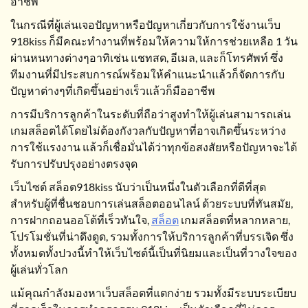
อาชีพ
ในกรณีที่ผู้เล่นเจอปัญหาหรือปัญหาเกี่ยวกับการใช้งานเว็บ
918kiss ก็มีคณะทำงานที่พร้อมให้ความให้การช่วยเหลือ 1 วัน
ผ่านหนทางต่างๆอาทิเช่น แชทสด, อีเมล, และก็โทรศัพท์ ซึ่ง
ทีมงานที่มีประสบการณ์พร้อมให้คำแนะนำแล้วก็จัดการกับ
ปัญหาต่างๆที่เกิดขึ้นอย่างเร็วแล้วก็มืออาชีพ
การมีบริการลูกค้าในระดับที่ถือว่าสูงทำให้ผู้เล่นสามารถเล่น
เกมสล็อตได้โดยไม่ต้องกังวลกับปัญหาที่อาจเกิดขึ้นระหว่าง
การใช้แรงงาน แล้วก็เชื่อมั่นได้ว่าทุกข้อสงสัยหรือปัญหาจะได้
รับการปรับปรุงอย่างตรงจุด
เว็บไซต์ สล็อต918kiss นับว่าเป็นหนึ่งในตัวเลือกที่ดีที่สุด
สำหรับผู้ที่ชื่นชอบการเล่นสล็อตออนไลน์ ด้วยระบบที่ทันสมัย,
การฝากถอนออโต้ที่เร็วทันใจ,
สล็อต
เกมสล็อตที่หลากหลาย,
โปรโมชั่นที่น่าดึงดูด, รวมทั้งการให้บริการลูกค้าที่บรรเจิด ซึ่ง
ทั้งหมดทั้งปวงนี้ทำให้เว็บไซต์นี้เป็นที่นิยมและเป็นที่วางใจของ
ผู้เล่นทั่วโลก
แม้คุณกำลังมองหาเว็บสล็อตที่แตกง่าย รวมทั้งมีระบบระเบียบ