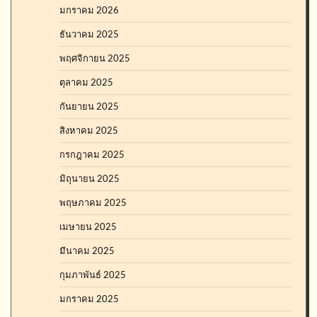
มกราคม 2026
ธันวาคม 2025
พฤศจิกายน 2025
ตุลาคม 2025
กันยายน 2025
สิงหาคม 2025
กรกฎาคม 2025
มิถุนายน 2025
พฤษภาคม 2025
เมษายน 2025
มีนาคม 2025
กุมภาพันธ์ 2025
มกราคม 2025