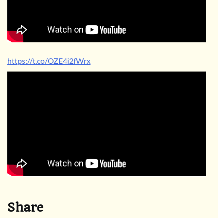
https://t.co/OZE4i2fWrx
Share