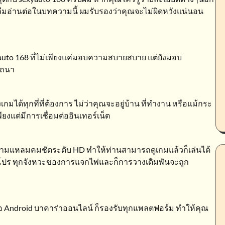
อย่าลืมอ่านต่อในบทความนี้ ผมรับรองว่าคุณจะไม่ผิดหวังแน่นอน
uto 168 ที่ไม่เพียงแค่มอบความสบายสบาย แต่ยังมอบ
รถนา
มได้ทุกที่ที่ต้องการ ไม่ว่าคุณจะอยู่บ้าน ที่ทำงาน หรือแม้กระ
ยงแต่มีการเชื่อมต่ออินเทอร์เน็ต
ความแหลมคมชัดระดับ HD ทำให้ท่านสามารถดูเกมแล้วก็เล่นได้
อโปร ทุกจังหวะของการแจกไพ่และก็การวางเดิมพันจะถูก
ือ Android บาคาร่าออนไลน์ ก็รองรับทุกแพลตฟอร์ม ทำให้คุณ