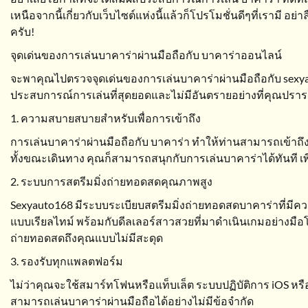
เหนือจากนี้เกี่ยวกับเว็บไซต์แห่งนี้แล้วก็โปรโมชั่นดีๆที่เรามี 
ครับ!
จุดเด่นของการเล่นบาคาร่าผ่านมือถือกับ บาคาร่าออนไลน์
จะพาคุณไปตรวจจุดเด่นของการเล่นบาคาร่าผ่านมือถือกับ sexya
ประสบการณ์การเล่นที่สุดยอดและไม่มีอันตรายอย่างที่คุณปรา
1. ความสบายสบายสำหรับเพื่อการเข้าถึง
การเล่นบาคาร่าผ่านมือถือกับ บาคาร่า ทำให้ท่านสามารถเข้าถึงเก
ทั้งขณะเดินทาง คุณก็สามารถสนุกกับการเล่นบาคาร่าได้ทันที เพี
2. ระบบการสตรีมมิ่งถ่ายทอดสดคุณภาพสูง
Sexyauto168 มีระบบระเบียบสตรีมมิ่งถ่ายทอดสดบาคาร่าที่มี
แบบเรียลไทม์ พร้อมกับดีลเลอร์สาวสวยที่มาดำเนินเกมอย่างมื
ถ่ายทอดสดถึงคุณแบบไม่มีสะดุด
3. รองรับทุกแพลตฟอร์ม
ไม่ว่าคุณจะใช้สมาร์ทโฟนหรือแท็บเล็ต ระบบปฏิบัติการ iOS หร
สามารถเล่นบาคาร่าผ่านมือถือได้อย่างไม่มีข้อจำกัด