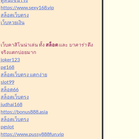
https://www.sexy168.vip
สล็อตเว็บตรง
เว็บหวยเงิน
เว็บคาสิโนน่าเล่น ทั้ง
สล็อต
และ
บาคาร่า
ตึง
จริงแตกบ่อยมาก
joker123
pg168
สล็อตเว็บตรง แตกง่าย
slot99
สล็อต66
สล็อตเว็บตรง
judhai168
https://bonus888.asia
สล็อตเว็บตรง
pgslot
https://www.pussy888fun.vip