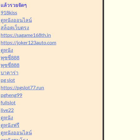
แล้วรวยจัดๆ
918kiss
ดูหนังออนไลน์
สล็อตเว็บตรง
https://sagame168th.in
https://joker123auto.com
ดูหนัง
พุซซี่888
พุซซี่888
บาคาร่า
pg slot
https://pgslot77.run
pgheng99
fullslot
live22
ดูหนัง
ดูหนังฟรี
ดูหนังออนไลน์
ดูหนังชนโรง