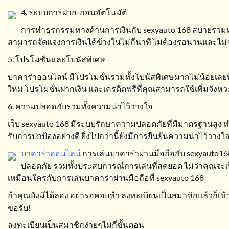
4. ระบบการฝาก-ถอนอัตโนมัติ
การทำธุรกรรมทางด้านการเงินกับ sexyauto 168 สบายรวมทั
สามารถจัดแจงการเงินได้ข้างในไม่กี่นาที ไม่ต้องรอนานและไม่จ
5. โปรโมชั่นและโบนัสพิเศษ
บาคาร่าออนไลน์ มีโปรโมชั่นรวมทั้งโบนัสพิเศษมากไม่น้อยเลยทีเด
ใหม่ โปรโมชั่นฝากเงิน และเครดิตฟรีที่คุณสามารถใช้เพิ่มจัง
6. ความปลอดภัยรวมทั้งความน่าไว้วางใจ
เว็บ sexyauto 168 มีระบบรักษาความปลอดภัยที่มีมาตรฐานสูง ท
รับการปกป้องอย่างดี ยิ่งไปกว่านี้ยังมีการยืนยันความน่าไว้วางใจ
บาคาร่าออนไลน์
การเล่นบาคาร่าผ่านมือถือกับ sexyauto16
ปลอดภัย รวมทั้งประสบการณ์การเล่นที่สุดยอด ไม่ว่าคุณจะเป
เหมือนใครกับการเล่นบาคาร่าผ่านมือถือที่ sexyauto 168
ถ้าคุณยังมิได้ลอง อย่ารอคอยช้า ลงทะเบียนเป็นสมาชิกแล้วก็เข้
ขอรับ!
ลงทะเบียนเป็นสมาชิกง่ายๆไม่กี่ขั้นตอน