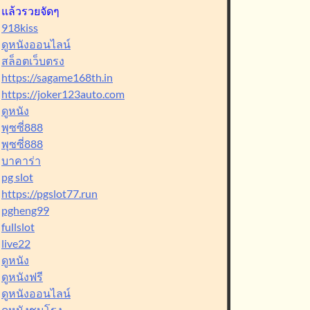
แล้วรวยจัดๆ
918kiss
ดูหนังออนไลน์
สล็อตเว็บตรง
https://sagame168th.in
https://joker123auto.com
ดูหนัง
พุซซี่888
พุซซี่888
บาคาร่า
pg slot
https://pgslot77.run
pgheng99
fullslot
live22
ดูหนัง
ดูหนังฟรี
ดูหนังออนไลน์
ดูหนังชนโรง