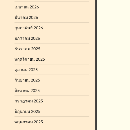
เมษายน 2026
มีนาคม 2026
กุมภาพันธ์ 2026
มกราคม 2026
ธันวาคม 2025
พฤศจิกายน 2025
ตุลาคม 2025
กันยายน 2025
สิงหาคม 2025
กรกฎาคม 2025
มิถุนายน 2025
พฤษภาคม 2025