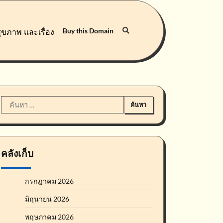
Buy this Domain
ุขภาพ และเรื่อง
ค้นหา
สำหรับ:
คลังเก็บ
กรกฎาคม 2026
มิถุนายน 2026
พฤษภาคม 2026