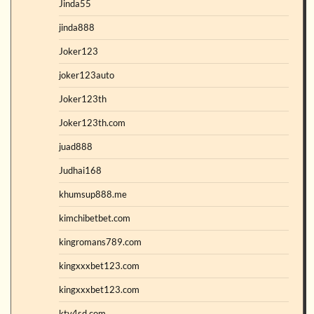
Jinda55
jinda888
Joker123
joker123auto
Joker123th
Joker123th.com
juad888
Judhai168
khumsup888.me
kimchibetbet.com
kingromans789.com
kingxxxbet123.com
kingxxxbet123.com
ktv4sd.com