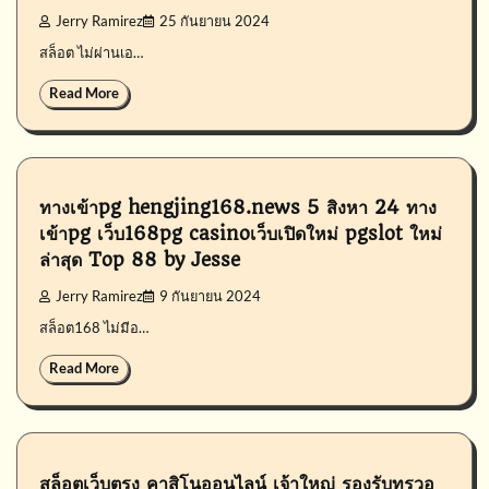
Jerry Ramirez
25 กันยายน 2024
สล็อต ไม่ผ่านเอ…
Read More
ทางเข้าpg hengjing168.news 5 สิงหา 24 ทาง
เข้าpg เว็บ168pg casinoเว็บเปิดใหม่ pgslot ใหม่
ล่าสุด Top 88 by Jesse
Jerry Ramirez
9 กันยายน 2024
สล็อต168 ไม่มีอ…
Read More
สล็อตเว็บตรง คาสิโนออนไลน์ เจ้าใหญ่ รองรับทรูวอ