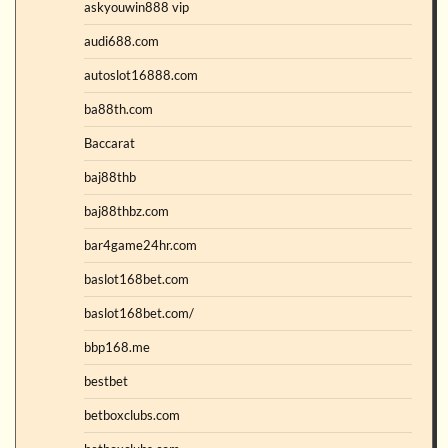
askyouwin888 vip
audi688.com
autoslot16888.com
ba88th.com
Baccarat
baj88thb
baj88thbz.com
bar4game24hr.com
baslot168bet.com
baslot168bet.com/
bbp168.me
bestbet
betboxclubs.com