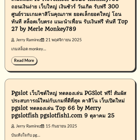
ถอนเงินง่าย เว็บใหญ่ เงินชัวร์ วันเกิด รับฟรี 300
ศูนย์รวมเกมคาสิโนคุณภาพ ยอดเล็กยอดใหญ่ โอน
ทันที สล็อตเว็บตรง แนะนำเพื่อน รับเงินฟรี ทันที Top
27 by Merle Monkey789
Jerry Ramirez
21 พฤศจิกายน 2025
เกมสล็อต monkey…
Read More
Pgslot เว็บไซต์ใหญ่ ทดลองเล่น PGSlot ฟรี! สัมผัส
ประสบการณ์ใหม่กับเกมที่ดีที่สุด คาสิโน เว็บเปิดใหม่
pgslot ทดลองเล่น Top 66 by Merry
pgslotfish pgslotfish1.com 9 ตุลาคม 25
Jerry Ramirez
15 กันยายน 2025
บันเทิงใจกับ pg…