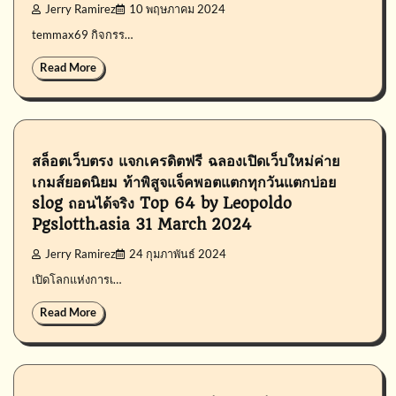
Jerry Ramirez
10 พฤษภาคม 2024
temmax69 กิจกรร…
Read More
สล็อตเว็บตรง แจกเครดิตฟรี ฉลองเปิดเว็บใหม่ค่าย
เกมส์ยอดนิยม ท้าพิสูจแจ็คพอตแตกทุกวันแตกบ่อย
slog ถอนได้จริง Top 64 by Leopoldo
Pgslotth.asia 31 March 2024
Jerry Ramirez
24 กุมภาพันธ์ 2024
เปิดโลกแห่งการเ…
Read More