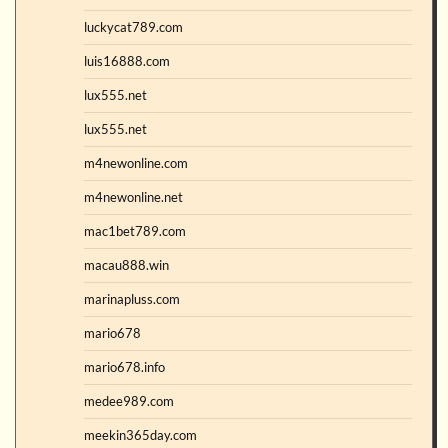
luckycat789.com
luis16888.com
lux555.net
lux555.net
m4newonline.com
m4newonline.net
mac1bet789.com
macau888.win
marinapluss.com
mario678
mario678.info
medee989.com
meekin365day.com