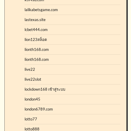
lalikabetsgame.com
lastexas.site
lcbet444.com
lion123สล็อต
lionth168.com
lionth168.com
live22
live22slot
lockdown168 เข้าสู่ระบบ
london45
london6789.com
lotto77
lotto888