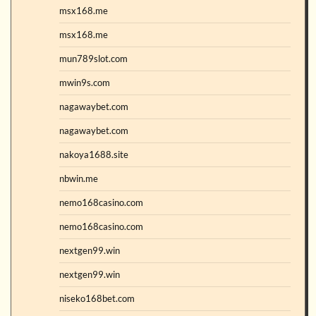
msx168.me
msx168.me
mun789slot.com
mwin9s.com
nagawaybet.com
nagawaybet.com
nakoya1688.site
nbwin.me
nemo168casino.com
nemo168casino.com
nextgen99.win
nextgen99.win
niseko168bet.com