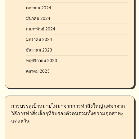
เมษายน 2024
มีนาคม 2024
กุมภาพันธ์ 2024
มกราคม 2024
ธันวาคม 2023
พฤศจิกายน 2023
ตุลาคม 2023
การบรรลุเป้าหมายไม่มาจากการทำสิ่งใหญ่ แต่มาจาก
วิธีการทำสิ่งเล็กๆที่รับรองตัวตนรวมทั้งความอุตสาหะ
แต่ละวัน