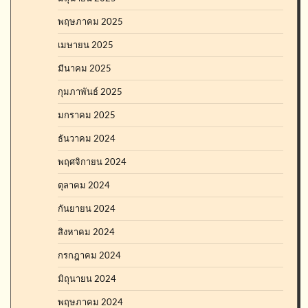
พฤษภาคม 2025
เมษายน 2025
มีนาคม 2025
กุมภาพันธ์ 2025
มกราคม 2025
ธันวาคม 2024
พฤศจิกายน 2024
ตุลาคม 2024
กันยายน 2024
สิงหาคม 2024
กรกฎาคม 2024
มิถุนายน 2024
พฤษภาคม 2024