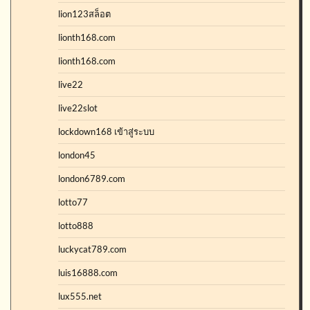
lion123สล็อต
lionth168.com
lionth168.com
live22
live22slot
lockdown168 เข้าสู่ระบบ
london45
london6789.com
lotto77
lotto888
luckycat789.com
luis16888.com
lux555.net