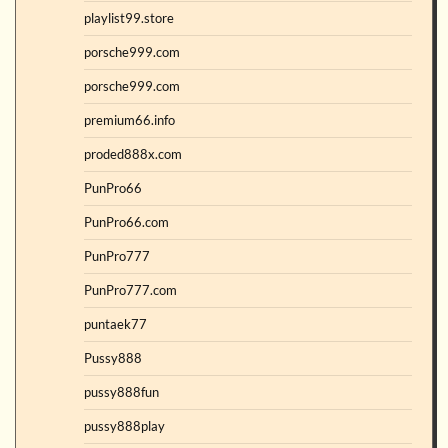
playlist99.store
porsche999.com
porsche999.com
premium66.info
proded888x.com
PunPro66
PunPro66.com
PunPro777
PunPro777.com
puntaek77
Pussy888
pussy888fun
pussy888play