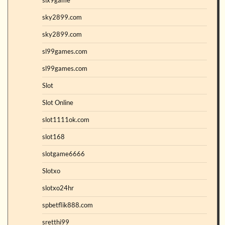
sky2899.com
sky2899.com
sl99games.com
sl99games.com
Slot
Slot Online
slot1111ok.com
slot168
slotgame6666
Slotxo
slotxo24hr
spbetflik888.com
sretthi99