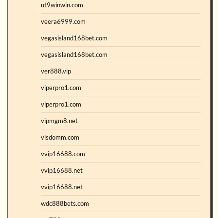
ut9winwin.com
veera6999.com
vegasisland168bet.com
vegasisland168bet.com
ver888.vip
viperpro1.com
viperpro1.com
vipmgm8.net
visdomm.com
vvip16688.com
vvip16688.net
vvip16688.net
wdc888bets.com