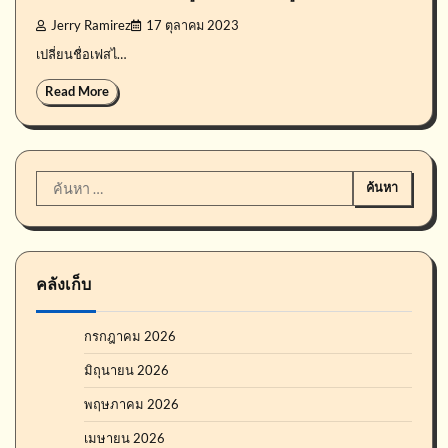
Jerry Ramirez
17 ตุลาคม 2023
เปลี่ยนชื่อเฟสไ…
Read More
ค้นหา
สำหรับ:
คลังเก็บ
กรกฎาคม 2026
มิถุนายน 2026
พฤษภาคม 2026
เมษายน 2026