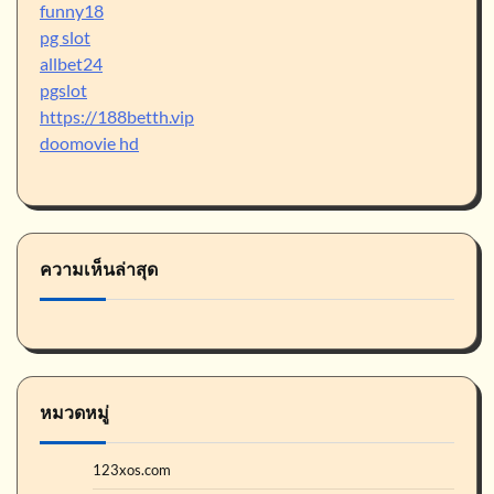
funny18
pg slot
allbet24
pgslot
https://188betth.vip
doomovie hd
ความเห็นล่าสุด
หมวดหมู่
123xos.com