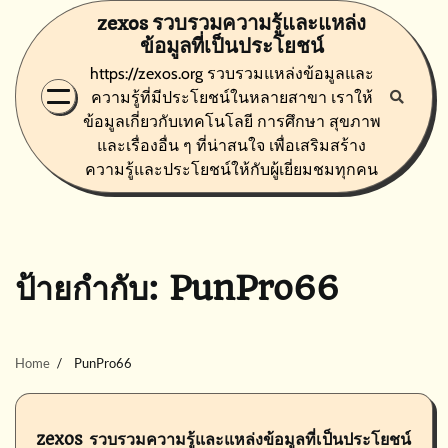
Skip
zexos รวบรวมความรู้และแหล่ง
to
ข้อมูลที่เป็นประโยชน์
content
https://zexos.org รวบรวมแหล่งข้อมูลและ
ความรู้ที่มีประโยชน์ในหลายสาขา เราให้
ข้อมูลเกี่ยวกับเทคโนโลยี การศึกษา สุขภาพ
และเรื่องอื่น ๆ ที่น่าสนใจ เพื่อเสริมสร้าง
ความรู้และประโยชน์ให้กับผู้เยี่ยมชมทุกคน
ป้ายกำกับ:
PunPro66
Home
PunPro66
zexos รวบรวมความรู้และแหล่งข้อมูลที่เป็นประโยชน์