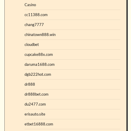
Casino
cc11388.com
chang7777
chinatown888.win
cloudbet
cupcake88x.com
daruma1688.com
dgb222hot.com
dr888
dr888bet.com
du2477.com
erisauto.site
etbet16888.com