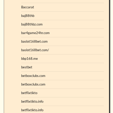
Baccarat
baj88thb
baj88thbz.com
bar4game24hr.com
baslot168bet.com
baslot168bet.com/
bbp168.me
bestbet
betboxclubs.com
betboxclubs.com
betflixtikto
betflixtikto.info
betflixtikto.info