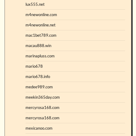
lux555.net
m4newonline.com
m4newonline.net
mac1bet789.com
macau888.win
marinapluss.com
mario678
mario678.info
medee989.com
meekin365day.com
mercyrosa168.com
mercyrosa168.com
mexicanoo.com