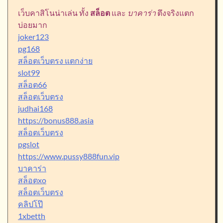
เว็บคาสิโนน่าเล่น ทั้ง
สล็อต
และ
บาคาร่า
ตึงจริงแตก
บ่อยมาก
joker123
pg168
สล็อตเว็บตรง แตกง่าย
slot99
สล็อต66
สล็อตเว็บตรง
judhai168
https://bonus888.asia
สล็อตเว็บตรง
pgslot
https://www.pussy888fun.vip
บาคาร่า
สล็อตxo
สล็อตเว็บตรง
คลิปโป๊
1xbetth