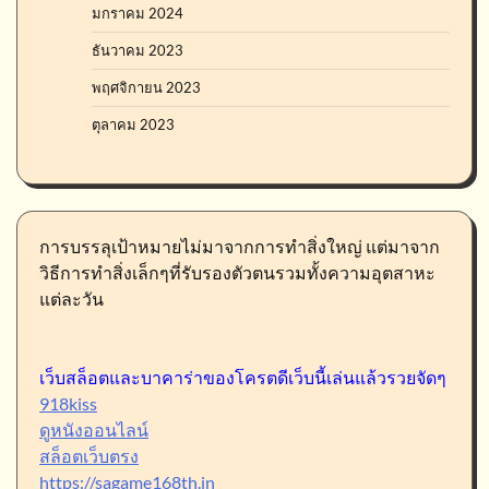
มกราคม 2024
ธันวาคม 2023
พฤศจิกายน 2023
ตุลาคม 2023
การบรรลุเป้าหมายไม่มาจากการทำสิ่งใหญ่ แต่มาจาก
วิธีการทำสิ่งเล็กๆที่รับรองตัวตนรวมทั้งความอุตสาหะ
แต่ละวัน
เว็บสล็อตและบาคาร่าของโครตดีเว็บนี้เล่นแล้วรวยจัดๆ
918kiss
ดูหนังออนไลน์
สล็อตเว็บตรง
https://sagame168th.in