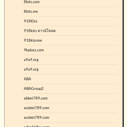
8lots.com
8lots.me
918Kiss
918kiss ดาวน์โหลด
918kissme
9kpluss.com
a9a9.org
a9a9.org
ABA
ABAGroup2
abbet789.com
acebet789.com
acebet789.com
aden168ss.com