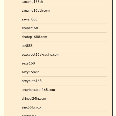
sagame168th
sagame168th.com
sawan888
sbobet168
sbotop1688.com
scr888
sexxybet168-casino.com
sexy168
sexy168vip
sexyauto168
sexybaccarat168.com
shinobi24hr.com
sing55fun.com
six9game