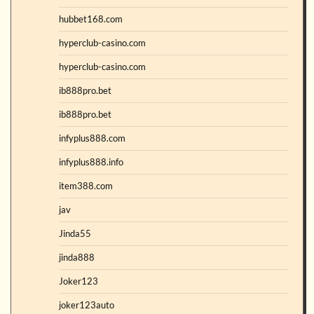
hubbet168.com
hyperclub-casino.com
hyperclub-casino.com
ib888pro.bet
ib888pro.bet
infyplus888.com
infyplus888.info
item388.com
jav
Jinda55
jinda888
Joker123
joker123auto