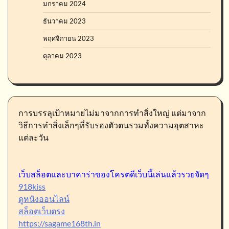
มกราคม 2024
ธันวาคม 2023
พฤศจิกายน 2023
ตุลาคม 2023
การบรรลุเป้าหมายไม่มาจากการทำสิ่งใหญ่ แต่มาจาก
วิธีการทำสิ่งเล็กๆที่รับรองตัวตนรวมทั้งความอุตสาหะ
แต่ละวัน
เว็บสล็อตและบาคาร่าของโครตดีเว็บนี้เล่นแล้วรวยจัดๆ
918kiss
ดูหนังออนไลน์
สล็อตเว็บตรง
https://sagame168th.in