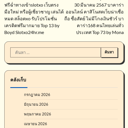
เรื่อง
ฟรีฉ่ำทางเข้าslotxo เว็บตรง
30 มีนาคม 2567 บาคาร่า
มือใหม่ หรือผู้เชี่ยวชาญ เล่นได้
ออนไลน์ คาสิโนสดเว็บน่าเชื่อ
หมด สล็อตxo รับโปรโมชั่น
ถือ ซื่อสัตย์ ไม่มีโกงเงินชัวร์ บา
เครดิตฟรีมากมาย Top 13 by
คาร่า168 คนไทยเล่นทั่ว
Boyd Slotxo24hr.me
ประเทศ Top 73 by Mona
ค้นหา
สำหรับ:
คลังเก็บ
กรกฎาคม 2026
มิถุนายน 2026
พฤษภาคม 2026
เมษายน 2026