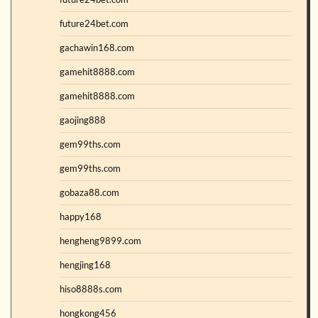
future24bet.com
gachawin168.com
gamehit8888.com
gamehit8888.com
gaojing888
gem99ths.com
gem99ths.com
gobaza88.com
happy168
hengheng9899.com
hengjing168
hiso8888s.com
hongkong456