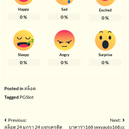
Happy
Sad
Excited
0
%
0
%
0
%
Sleepy
Angry
Surprise
0
%
0
%
0
%
Posted in
สล็อต
Tagged
PGSlot
แนะแนว
Previous:
Next:
สล็อต 24 มกรา 24 แจกเครดิต
บาคาร่า168 sexyauto168.cc