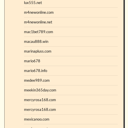
lux555.net
m4newonline.com
m4newonline.net
mac1bet789.com
macau888.win
marinapluss.com
mario678
mario678.info
medee989.com
meekin365day.com
mercyrosa168.com
mercyrosa168.com
mexicanoo.com