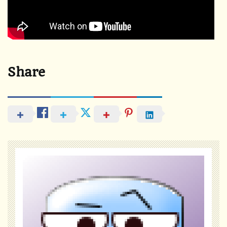
Share