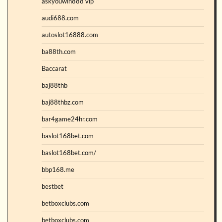
askyouwin888 vip
audi688.com
autoslot16888.com
ba88th.com
Baccarat
baj88thb
baj88thbz.com
bar4game24hr.com
baslot168bet.com
baslot168bet.com/
bbp168.me
bestbet
betboxclubs.com
betboxclubs.com