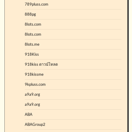
789pluss.com
888pg
8lots.com
8lots.com
8lots.me
918Kiss
918kiss ดาวน์โหลด
918kissme
9kpluss.com
a9a9.org
a9a9.org
ABA
ABAGroup2