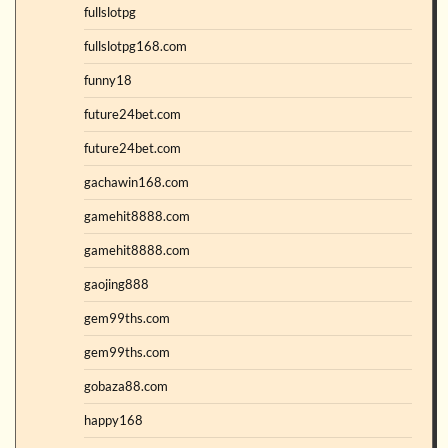
fullslotpg
fullslotpg168.com
funny18
future24bet.com
future24bet.com
gachawin168.com
gamehit8888.com
gamehit8888.com
gaojing888
gem99ths.com
gem99ths.com
gobaza88.com
happy168