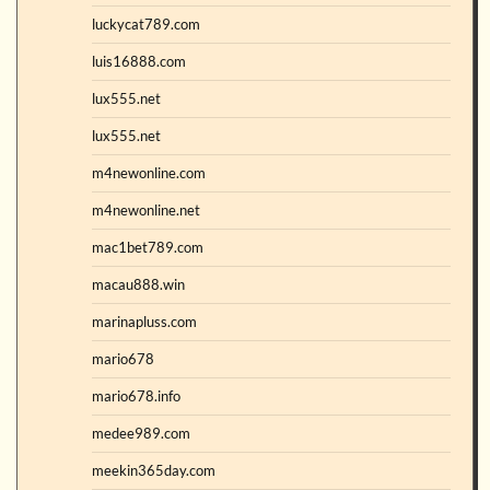
luckycat789.com
luis16888.com
lux555.net
lux555.net
m4newonline.com
m4newonline.net
mac1bet789.com
macau888.win
marinapluss.com
mario678
mario678.info
medee989.com
meekin365day.com