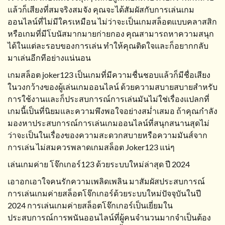
แล้วก็เสียงที่สมจริงสมจัง คุณจะได้สัมผัสกับการเล่นเกม
ออนไลน์ที่ไม่มีใครเหมือน ไม่ว่าจะเป็นเกมสล็อตแบบคลาสสิก
หรือเกมที่มีโบนัสมากมายก่ายกอง คุณสามารถหาความสนุก
ได้ในแต่ละรอบของการเล่น ทำให้คุณติดใจและก็อยากกลับ
มาเล่นอีกทีอย่างแน่นอน
เกมสล็อต joker123 เป็นเกมที่มีความชื่นชอบแล้วก็มีชื่อเสียง
ในวงกว้างของผู้เล่นเกมออนไลน์ ด้วยความสบายสบายสำหรับ
การใช้งานและก็ประสบการณ์การเล่นมันไม่ใช่เรื่องแปลกที่
เกมนี้เป็นที่นิยมและความพึงพอใจอย่างสม่ำเสมอ ถ้าคุณกำลัง
มองหาประสบการณ์การเล่นเกมออนไลน์ที่สนุกสนานสุดไม่
ว่าจะเป็นในเรื่องของความสะดวกสบายหรือความมันส์จาก
การเล่น ไม่สมควรพลาดเกมสล็อต Joker123 แน่ๆ
เล่นเกมค่าย โจ๊กเกอร์123 ด้วยระบบใหม่ล่าสุด ปี 2024
เอาอกเอาใจคนรักความเพลิดเพลิน มาสัมผัสประสบการณ์
การเล่นเกมค่ายสล็อตโจ๊กเกอร์ด้วยระบบใหม่ปัจจุบันในปี
2024 การเล่นเกมค่ายสล็อตโจ๊กเกอร์เป็นเยี่ยมใน
ประสบการณ์การพนันออนไลน์ที่ผู้คนจำนวนมากจำเป็นต้อง