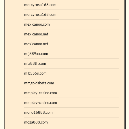
mercyrosa168.com
mercyrosa168.com
mexicanoo.com
mexicanoo.net
mexicanoo.net
mfj889xx.com
mia88th.com
mib555s.com
mmgoldsbets.com
mmplay-casino.com
mmplay-casino.com
mono16888.com
moza888.com