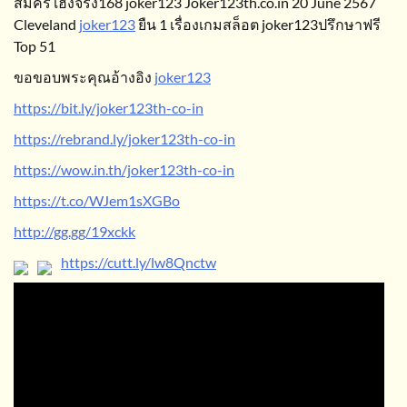
สมัคร เฮงจริง168 joker123 Joker123th.co.in 20 June 2567
Cleveland
joker123
ยืน 1 เรื่องเกมสล็อต joker123ปรึกษาฟรี
Top 51
ขอขอบพระคุณอ้างอิง
joker123
https://bit.ly/joker123th-co-in
https://rebrand.ly/joker123th-co-in
https://wow.in.th/joker123th-co-in
https://t.co/WJem1sXGBo
http://gg.gg/19xckk
https://cutt.ly/lw8Qnctw