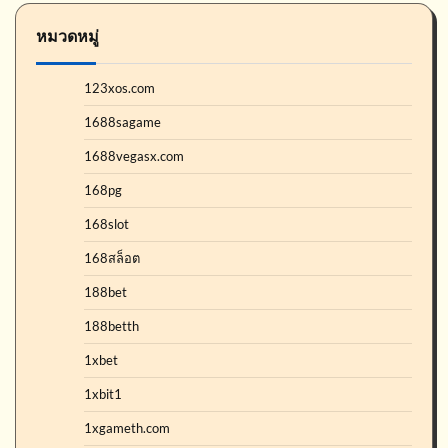
หมวดหมู่
123xos.com
1688sagame
1688vegasx.com
168pg
168slot
168สล็อต
188bet
188betth
1xbet
1xbit1
1xgameth.com