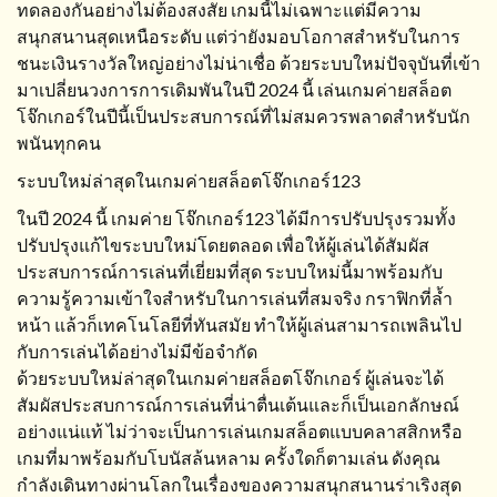
ทดลองกันอย่างไม่ต้องสงสัย เกมนี้ไม่เฉพาะแต่มีความ
สนุกสนานสุดเหนือระดับ แต่ว่ายังมอบโอกาสสำหรับในการ
ชนะเงินรางวัลใหญ่อย่างไม่น่าเชื่อ ด้วยระบบใหม่ปัจจุบันที่เข้า
มาเปลี่ยนวงการการเดิมพันในปี 2024 นี้ เล่นเกมค่ายสล็อต
โจ๊กเกอร์ในปีนี้เป็นประสบการณ์ที่ไม่สมควรพลาดสำหรับนัก
พนันทุกคน
ระบบใหม่ล่าสุดในเกมค่ายสล็อตโจ๊กเกอร์123
ในปี 2024 นี้ เกมค่าย โจ๊กเกอร์123 ได้มีการปรับปรุงรวมทั้ง
ปรับปรุงแก้ไขระบบใหม่โดยตลอด เพื่อให้ผู้เล่นได้สัมผัส
ประสบการณ์การเล่นที่เยี่ยมที่สุด ระบบใหม่นี้มาพร้อมกับ
ความรู้ความเข้าใจสำหรับในการเล่นที่สมจริง กราฟิกที่ล้ำ
หน้า แล้วก็เทคโนโลยีที่ทันสมัย ทำให้ผู้เล่นสามารถเพลินไป
กับการเล่นได้อย่างไม่มีข้อจำกัด
ด้วยระบบใหม่ล่าสุดในเกมค่ายสล็อตโจ๊กเกอร์ ผู้เล่นจะได้
สัมผัสประสบการณ์การเล่นที่น่าตื่นเต้นและก็เป็นเอกลักษณ์
อย่างแน่แท้ ไม่ว่าจะเป็นการเล่นเกมสล็อตแบบคลาสสิกหรือ
เกมที่มาพร้อมกับโบนัสล้นหลาม ครั้งใดก็ตามเล่น ดังคุณ
กำลังเดินทางผ่านโลกในเรื่องของความสนุกสนานร่าเริงสุด