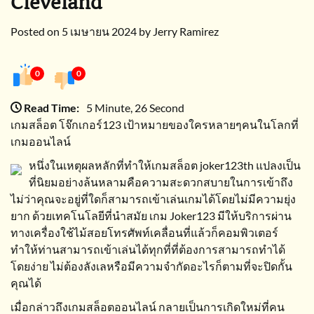
Cleveland
Posted on
5 เมษายน 2024
by
Jerry Ramirez
0
0
Read Time:
5 Minute, 26 Second
เกมสล็อต โจ๊กเกอร์123 เป้าหมายของใครหลายๆคนในโลกที่
เกมออนไลน์
หนึ่งในเหตุผลหลักที่ทำให้เกมสล็อต joker123th แปลงเป็น
ที่นิยมอย่างล้นหลามคือความสะดวกสบายในการเข้าถึง
ไม่ว่าคุณจะอยู่ที่ใดก็สามารถเข้าเล่นเกมได้โดยไม่มีความยุ่ง
ยาก ด้วยเทคโนโลยีที่นำสมัย เกม Joker123 มีให้บริการผ่าน
ทางเครื่องใช้ไม้สอยโทรศัพท์เคลื่อนที่แล้วก็คอมพิวเตอร์
ทำให้ท่านสามารถเข้าเล่นได้ทุกที่ที่ต้องการสามารถทำได้
โดยง่าย ไม่ต้องลังเลหรือมีความจำกัดอะไรก็ตามที่จะปิดกั้น
คุณได้
เมื่อกล่าวถึงเกมสล็อตออนไลน์ กลายเป็นการเกิดใหม่ที่คน