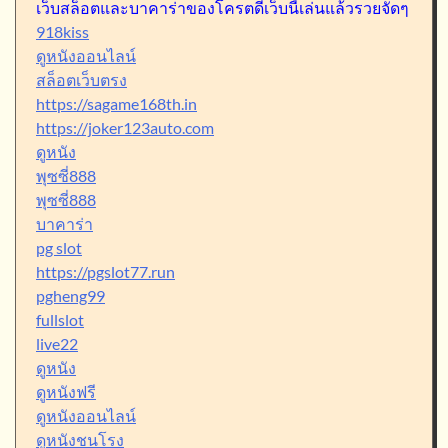
เว็บสล็อตและบาคาร่าของโครตดีเว็บนี้เล่นแล้วรวยจัดๆ
918kiss
ดูหนังออนไลน์
สล็อตเว็บตรง
https://sagame168th.in
https://joker123auto.com
ดูหนัง
พุซซี่888
พุซซี่888
บาคาร่า
pg slot
https://pgslot77.run
pgheng99
fullslot
live22
ดูหนัง
ดูหนังฟรี
ดูหนังออนไลน์
ดูหนังชนโรง