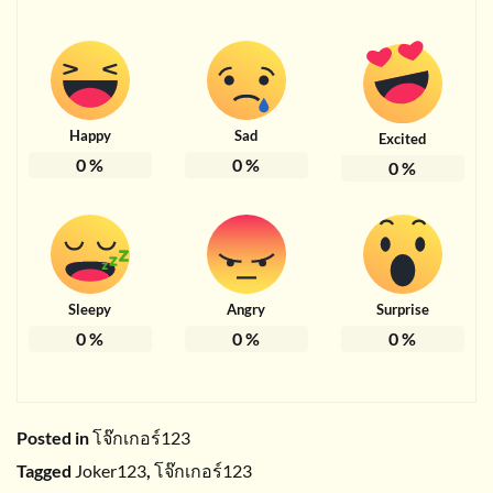
Happy
Sad
Excited
0
%
0
%
0
%
Sleepy
Angry
Surprise
0
%
0
%
0
%
Posted in
โจ๊กเกอร์123
Tagged
Joker123
,
โจ๊กเกอร์123