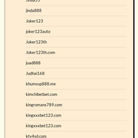
jinda888
Joker123
joker123auto
Joker123th
Joker123th.com
juad888
Judhai168
khumsup888.me
kimchibetbet.com
kingromans789.com
kingxxxbet123.com
kingxxxbet123.com
ktv4sd.com