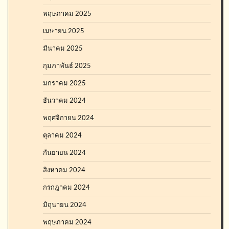
พฤษภาคม 2025
เมษายน 2025
มีนาคม 2025
กุมภาพันธ์ 2025
มกราคม 2025
ธันวาคม 2024
พฤศจิกายน 2024
ตุลาคม 2024
กันยายน 2024
สิงหาคม 2024
กรกฎาคม 2024
มิถุนายน 2024
พฤษภาคม 2024