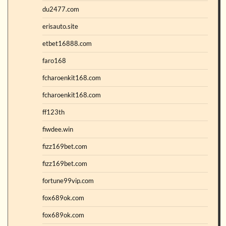
du2477.com
erisauto.site
etbet16888.com
faro168
fcharoenkit168.com
fcharoenkit168.com
ff123th
fiwdee.win
fizz169bet.com
fizz169bet.com
fortune99vip.com
fox689ok.com
fox689ok.com