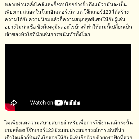
หลายท่านคลั่งไคล้และก็ชอบใจอย่างยิ่ง ถึงแม้ว่ามันจะเป็น
เพียงเกมสล็อตในโลกอินเตอร์เน็ต แต่ โจ๊กเกอร์123 ได้สร้าง
ความได้รับความนิยมแล้วก็ความสนุกสุดพิเศษให้กับผู้เล่น
อย่างไม่น่าเชื่อ ซึ่งมีเหตุมีผลอะไรบ้างที่ทำให้เกมนี้เปลี่ยนเป็น
เจ้าของหัวใจที่นักเล่นการพนันทั่วทั้งโลก
ไม่เพียงแค่ความสบายสบายสำหรับเพื่อการใช้งาน แม้กระนั้น
เกมสล็อต โจ๊กเกอร์123 ยังมอบประสบการณ์การเล่นที่น่า
เร้าใจแล้วก็บันเทิงใจสุดๆให้กับผู้เล่นอีกด้วย ด้วยกราฟิกที่สวย