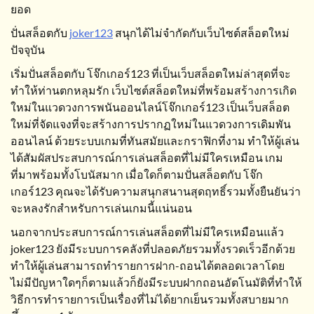
ยอด
ปั่นสล็อตกับ
joker123
สนุกได้ไม่จำกัดกับเว็บไซต์สล็อตใหม่
ปัจจุบัน
เริ่มปั่นสล็อตกับ โจ๊กเกอร์123 ที่เป็นเว็บสล็อตใหม่ล่าสุดที่จะ
ทำให้ท่านตกหลุมรัก เว็บไซต์สล็อตใหม่ที่พร้อมสร้างการเกิด
ใหม่ในแวดวงการพนันออนไลน์โจ๊กเกอร์123 เป็นเว็บสล็อต
ใหม่ที่จัดแจงที่จะสร้างการปรากฏใหม่ในแวดวงการเดิมพัน
ออนไลน์ ด้วยระบบเกมที่ทันสมัยและกราฟิกที่งาม ทำให้ผู้เล่น
ได้สัมผัสประสบการณ์การเล่นสล็อตที่ไม่มีใครเหมือน เกม
ที่มาพร้อมทั้งโบนัสมาก เมื่อใดก็ตามปั่นสล็อตกับ โจ๊ก
เกอร์123 คุณจะได้รับความสนุกสนานสุดฤทธิ์รวมทั้งยืนยันว่า
จะหลงรักสำหรับการเล่นเกมนี้แน่นอน
นอกจากประสบการณ์การเล่นสล็อตที่ไม่มีใครเหมือนแล้ว
joker123 ยังมีระบบการคลังที่ปลอดภัยรวมทั้งรวดเร็วอีกด้วย
ทำให้ผู้เล่นสามารถทำรายการฝาก-ถอนได้ตลอดเวลาโดย
ไม่มีปัญหาใดๆก็ตามแล้วก็ยังมีระบบฝากถอนอัตโนมัติที่ทำให้
วิธีการทำรายการเป็นเรื่องที่ไม่ได้ยากเย็นรวมทั้งสบายมาก