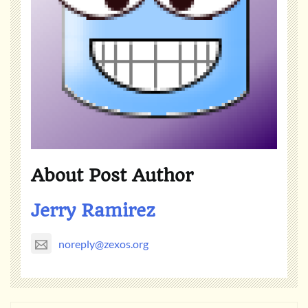
About Post Author
Jerry Ramirez
noreply@zexos.org