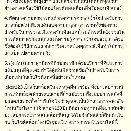
ได้โดยไม่มีความยุ่งยาก และก็สามารถเล่นได้ทุกที่ทุกเวลา
ผ่านทางเครื่องใช้ไม้สอยโทรศัพท์เคลื่อนที่หรือคอมพิวเตอร์
4. พัฒนาความสามารถแล้วก็ความรู้ความเข้าใจสำหรับการ
เล่นสล็อตไม่เพียงแค่มอบความสนุกสนานรวมทั้งช่องทาง
สำหรับในการชนะเงินรางวัลเพียงแค่นั้น แม้กระนั้นยังช่วยใน
การพัฒนาความถนัดและก็ความรู้ความเข้าใจของผู้เล่นด้วย
ซึ่งต้องใช้วิธีการแล้วก็การวิเคราะห์เหตุการณ์เพื่อทำให้การ
เล่นเป็นไปตามคาดหวัง
5. มุ่งเน้นในการผูกมิตรที่ดีกับสมาชิก ด้วยบริการที่ดีและการ
สนับสนุนที่คุ้นเคย ทำให้ผู้เล่นมีความเชื่อมั่นสำหรับในการ
เลือกเล่นกับเว็บไซต์แห่งนี้อย่างสม่ำเสมอ
joker123 เป็นเว็บสล็อตใหม่ล่าสุดที่มาพร้อมทั้งประสบการณ์
การเล่นสล็อต ด้วยระบบเกมที่ล้ำสมัยรวมทั้งระบบการคลังที่
ปลอดภัยรวมทั้งเร็วทันใจ ไม่ว่าคุณจะเป็นนักเล่นการพนันมือ
ใหม่หรือมือเก๋า โจ๊กเกอร์123 ยินดีต้อนรับทุกคนที่อยากสัมผัส
ประสบการณ์การเล่นสล็อตที่สนุกได้ไม่จำกัดแล้วก็ตื่นเต้นไป
กับเว็บไซต์สล็อตใหม่ปัจจุบันในวงการการพนันออนไลน์นี้