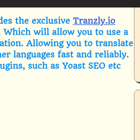
udes the exclusive
Tranzly.io
. Which will allow you to use a
ation. Allowing you to translate
r languages fast and reliably.
lugins, such as Yoast SEO etc