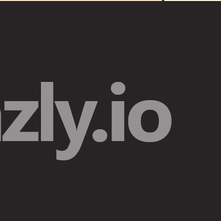
เมษายน 2025
มีนาคม 2025
กุมภาพันธ์ 2025
มกราคม 2025
ธันวาคม 2024
พฤศจิกายน 2024
ตุลาคม 2024
กันยายน 2024
สิงหาคม 2024
กรกฎาคม 2024
มิถุนายน 2024
พฤษภาคม 2024
เมษายน 2024