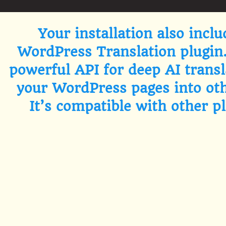
Your installation also incl
WordPress Translation plugin
powerful API for deep AI transl
your WordPress pages into othe
It’s compatible with other p