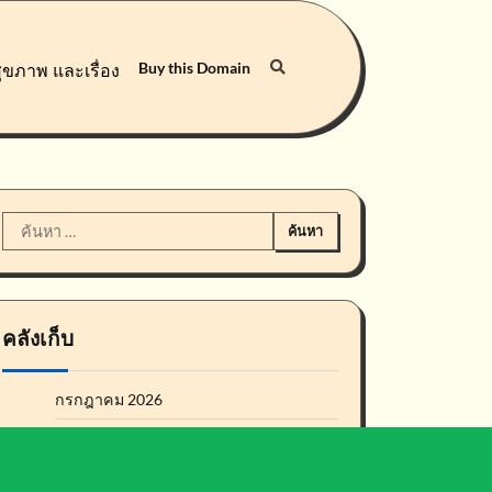
Buy this Domain
ุขภาพ และเรื่อง
ค้นหา
สำหรับ:
คลังเก็บ
กรกฎาคม 2026
มิถุนายน 2026
พฤษภาคม 2026