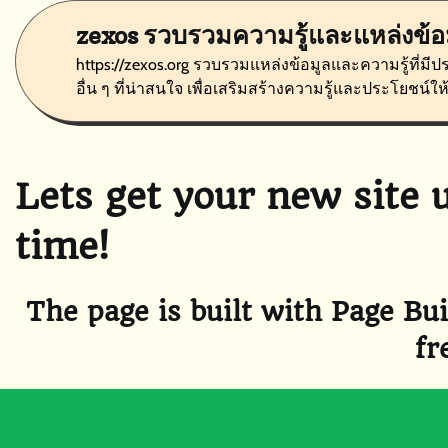
Skip
zexos รวบรวมความรู้และแหล่งข้อม
to
content
https://zexos.org รวบรวมแหล่งข้อมูลและความรู้ที่มี
อื่น ๆ ที่น่าสนใจ เพื่อเสริมสร้างความรู้และประโยชน์ให้
Lets get your new site 
time!
The page is built with Page Bui
fr