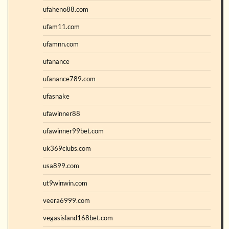
ufaheno88.com
ufam11.com
ufamnn.com
ufanance
ufanance789.com
ufasnake
ufawinner88
ufawinner99bet.com
uk369clubs.com
usa899.com
ut9winwin.com
veera6999.com
vegasisland168bet.com