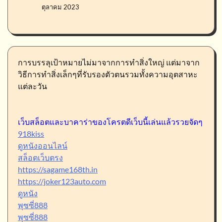
ตุลาคม 2023
การบรรลุเป้าหมายไม่มาจากการทำสิ่งใหญ่ แต่มาจาก
วิธีการทำสิ่งเล็กๆที่รับรองตัวตนรวมทั้งความอุตสาหะ
แต่ละวัน
เว็บสล็อตและบาคาร่าของโครตดีเว็บนี้เล่นแล้วรวยจัดๆ
918kiss
ดูหนังออนไลน์
สล็อตเว็บตรง
https://sagame168th.in
https://joker123auto.com
ดูหนัง
พุซซี่888
พุซซี่888