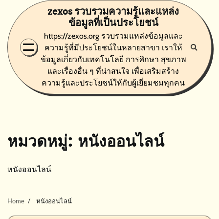
Skip
zexos รวบรวมความรู้และแหล่ง
to
ข้อมูลที่เป็นประโยชน์
content
https://zexos.org รวบรวมแหล่งข้อมูลและ
ความรู้ที่มีประโยชน์ในหลายสาขา เราให้
ข้อมูลเกี่ยวกับเทคโนโลยี การศึกษา สุขภาพ
และเรื่องอื่น ๆ ที่น่าสนใจ เพื่อเสริมสร้าง
ความรู้และประโยชน์ให้กับผู้เยี่ยมชมทุกคน
หมวดหมู่:
หนังออนไลน์
หนังออนไลน์
Home
หนังออนไลน์