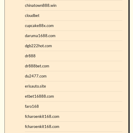
chinatown888.win
cloudbet
cupcake88x.com
daruma1688.com
dgb222hot.com
dr888
dr888bet.com
du2477.com
erisauto.site
etbet16888.com
faro168
fcharoenkit168.com
fcharoenkit168.com