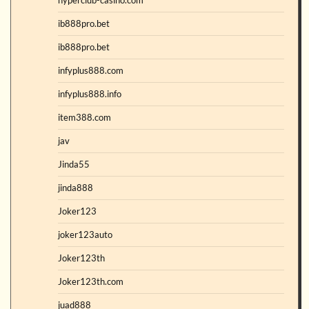
hyperclub-casino.com
ib888pro.bet
ib888pro.bet
infyplus888.com
infyplus888.info
item388.com
jav
Jinda55
jinda888
Joker123
joker123auto
Joker123th
Joker123th.com
juad888