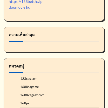
https://188betth.vip
doomovie hd
ความเห็นล่าสุด
หมวดหมู่
123xos.com
1688sagame
1688vegasx.com
168pg