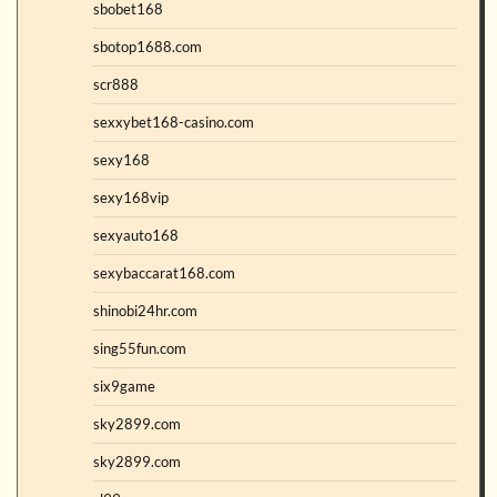
sbobet168
sbotop1688.com
scr888
sexxybet168-casino.com
sexy168
sexy168vip
sexyauto168
sexybaccarat168.com
shinobi24hr.com
sing55fun.com
six9game
sky2899.com
sky2899.com