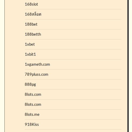
168slot
168สล็อต
188bet
188betth
1xbet
1xbit1
1xgameth.com
789pluss.com
888pg
8lots.com
8lots.com
8lots.me
918Kiss