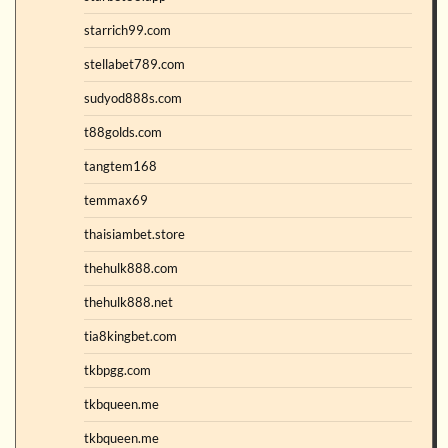
starrich99.com
stellabet789.com
sudyod888s.com
t88golds.com
tangtem168
temmax69
thaisiambet.store
thehulk888.com
thehulk888.net
tia8kingbet.com
tkbpgg.com
tkbqueen.me
tkbqueen.me