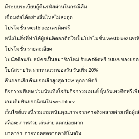
มีระบบระเบียบกู้คืนรหัสผ่านในกรณีลืม
เชื่อมต่อได้อย่างลื่นไหลไม่สะดุด
โปรโมชั่น westbluez เครดิตฟรี
หนึ่งในสิ่งที่ทำให้ผู้เล่นติดอกติดใจเป็นโปรโมชั่น westbluez เคร
โปรโมชั่น รายละเอียด
โบนัสต้อนรับ สมัครเป็นสมาชิกใหม่ รับเครดิตฟรี 100% ของย
โบนัสรายวัน ฝากหนแรกของวัน รับเพิ่ม 20%
คืนยอดเสีย คืนยอดเสียสูงสุด 10% ทุกอาทิตย์
กิจกรรมพิเศษ ร่วมบันเทิงใจกับกิจกรรมเมนส์ ลุ้นรับเครดิตฟรีเพิ่
เกมเดิมพันยอดนิยมใน westbluez
เว็บไซต์แห่งนี้รวมเกมพนันคุณภาพจากค่ายดังหลายค่าย เพื่อผู้เ
สล็อต: ภาพสวย เล่นง่าย แตกบ่อยมาก
บาคาร่า: ถ่ายทอดสดจากคาสิโนจริง