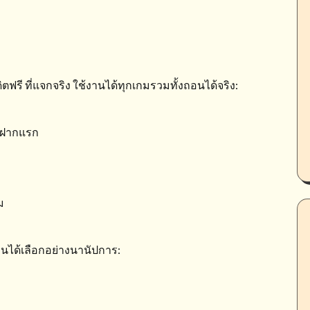
ดิตฟรี ที่แจกจริง ใช้งานได้ทุกเกมรวมทั้งถอนได้จริง:
อดฝากแรก
ม
ล่นได้เลือกอย่างนานัปการ: