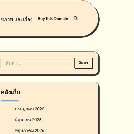
Buy this Domain
ุขภาพ และเรื่อง
ค้นหา
สำหรับ:
คลังเก็บ
กรกฎาคม 2026
มิถุนายน 2026
พฤษภาคม 2026