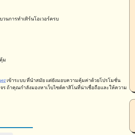
กระบวนการทำเทิร์นโอเวอร์ครบ
ุ้ม
uez
เข้าระบบ ที่นำสมัย แต่ยังมอบความคุ้มค่าด้วยโปรโมชั่น
งจร ถ้าคุณกำลังมองหาเว็บไซต์คาสิโนที่น่าเชื่อถือและให้ความ