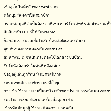
เข้าสู่เว็บไซต์หลักของ westbluez
คลิกปุ่ม “สมัครเป็นสมาชิก”
กรอกข้อมูลที่จำเป็นต้อง อาทิเช่น เบอร์โทรศัพท์ รหัสผ่าน รวมท
ยืนยันรหัส OTP ที่ได้รับทาง SMS
ล็อกอินเข้าระบบเพื่อรับสิทธิ์ westbluez เครดิตฟรี
จุดเด่นของการสมัครกับ westbluez
สมัครง่าย ไม่จำเป็นที่จะต้องใช้เอกสารซับซ้อน
รับโบนัสต้อนรับในทันทีหลังสมัคร
ข้อมูลผู้เล่นถูกรักษาโดยสวัสดิภาพ
ระบบ westbluez เข้าระบบ ที่ล้ำยุค
การเข้าใช้งานระบบเป็นหัวใจหลักของประสบการณ์พนัน westbluez
รองรับการล็อกอินจากเครื่องมือทุกจำพวก
เข้ารหัสข้อมูลผู้ใช้งานเพื่อความปลอดภัย