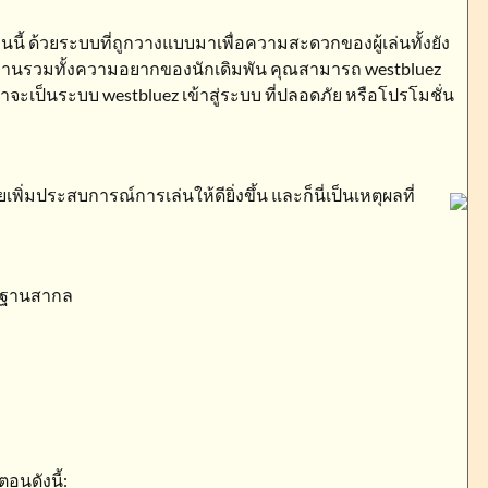
นนี้ ด้วยระบบที่ถูกวางแบบมาเพื่อความสะดวกของผู้เล่นทั้งยัง
งานรวมทั้งความอยากของนักเดิมพัน คุณสามารถ westbluez
ว่าจะเป็นระบบ westbluez เข้าสู่ระบบ ที่ปลอดภัย หรือโปรโมชั่น
พิ่มประสบการณ์การเล่นให้ดียิ่งขึ้น และก็นี่เป็นเหตุผลที่
ตรฐานสากล
อนดังนี้: