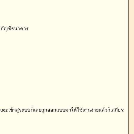
ั้งบัญชีธนาคาร
 เข้าสู่ระบบ ก็เลยถูกออกแบบมาให้ใช้งานง่ายแล้วก็เสถียร: