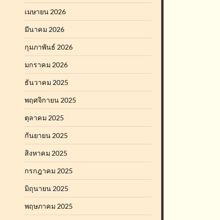
เมษายน 2026
มีนาคม 2026
กุมภาพันธ์ 2026
มกราคม 2026
ธันวาคม 2025
พฤศจิกายน 2025
ตุลาคม 2025
กันยายน 2025
สิงหาคม 2025
กรกฎาคม 2025
มิถุนายน 2025
พฤษภาคม 2025