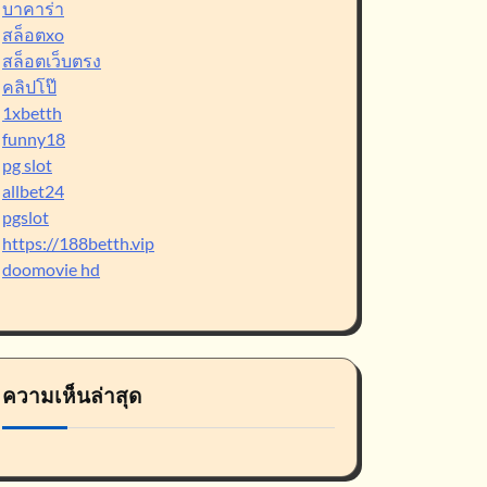
บาคาร่า
สล็อตxo
สล็อตเว็บตรง
คลิปโป๊
1xbetth
funny18
pg slot
allbet24
pgslot
https://188betth.vip
doomovie hd
ความเห็นล่าสุด