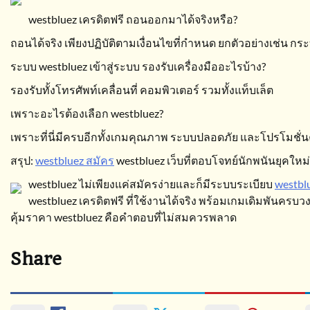
westbluez เครดิตฟรี ถอนออกมาได้จริงหรือ?
ถอนได้จริง เพียงปฏิบัติตามเงื่อนไขที่กำหนด ยกตัวอย่างเช่น 
ระบบ westbluez เข้าสู่ระบบ รองรับเครื่องมืออะไรบ้าง?
รองรับทั้งโทรศัพท์เคลื่อนที่ คอมพิวเตอร์ รวมทั้งแท็บเล็ต
เพราะอะไรต้องเลือก westbluez?
เพราะที่นี่มีครบอีกทั้งเกมคุณภาพ ระบบปลอดภัย และโปรโมชั่นค
สรุป:
westbluez สมัคร
westbluez เว็บที่ตอบโจทย์นักพนันยุคใหม่
westbluez ไม่เพียงแค่สมัครง่ายและก็มีระบบระเบียบ
westbl
westbluez เครดิตฟรี ที่ใช้งานได้จริง พร้อมเกมเดิมพันครบว
คุ้มราคา westbluez คือคำตอบที่ไม่สมควรพลาด
Share