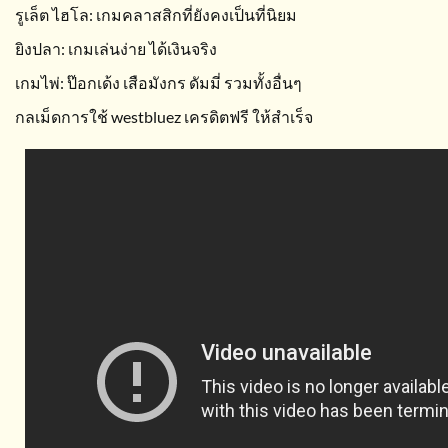
รูเล็ต ไฮโล: เกมคลาสสิกที่ยังคงเป็นที่นิยม
ยิงปลา: เกมเล่นง่าย ได้เงินจริง
เกมไพ่: ป๊อกเด้ง เสือมังกร ดัมมี่ รวมทั้งอื่นๆ
กลเม็ดการใช้ westbluez เครดิตฟรี ให้สำเร็จ