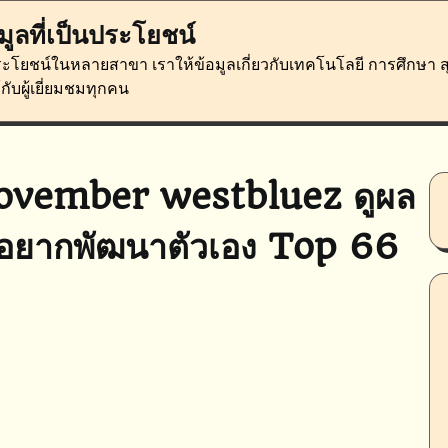
ูลที่เป็นประโยชน์
ประโยชน์ในหลายสาขา เราให้ข้อมูลเกี่ยวกับเทคโนโลยี การศึกษา ส
กับผู้เยี่ยมชมทุกคน
 November westbluez ดูผล
ที่อยากพัฒนาตัวเอง Top 66