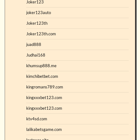
Joker123
joker123auto
Joker123th
Joker123th.com
juad888
Judhai168
khumsup888.me
kimchibetbet.com
kingromans789.com
kingxxxbet123.com
kingxxxbet123.com
ktv4sd.com
lalikabetsgame.com
lastexas.site