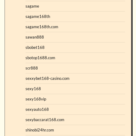
sagame
sagame168th
sagame168th.com
sawan888
sbobet168
sbotop1688.com
scr888
sexxybet168-casino.com
sexy168
sexy168vip
sexyauto168
sexybaccarat168.com
shinobi24hr.com