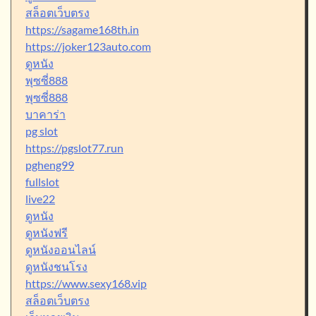
สล็อตเว็บตรง
https://sagame168th.in
https://joker123auto.com
ดูหนัง
พุซซี่888
พุซซี่888
บาคาร่า
pg slot
https://pgslot77.run
pgheng99
fullslot
live22
ดูหนัง
ดูหนังฟรี
ดูหนังออนไลน์
ดูหนังชนโรง
https://www.sexy168.vip
สล็อตเว็บตรง