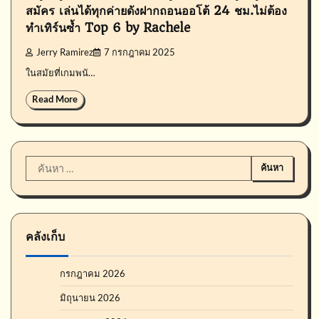
สมัคร เล่นได้ทุกค่ายดังฝากถอนออโต้ 24 ชม.ไม่ต้อง
ทำเทิร์นซ้ำ Top 6 by Rachele
Jerry Ramirez
7 กรกฎาคม 2025
ในสมัยที่เกมพนั…
Read More
ค้นหา
สำหรับ:
คลังเก็บ
กรกฎาคม 2026
มิถุนายน 2026