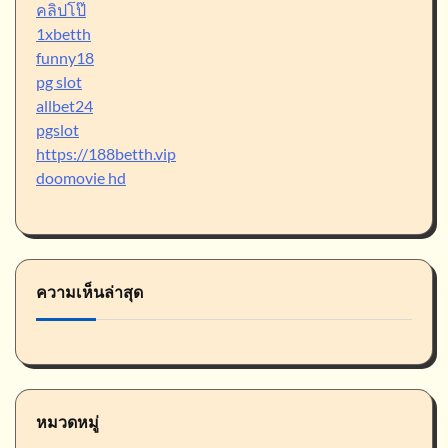
คลิปโป๊
1xbetth
funny18
pg slot
allbet24
pgslot
https://188betth.vip
doomovie hd
ความเห็นล่าสุด
หมวดหมู่