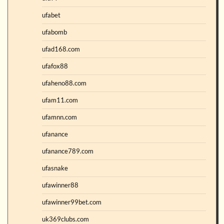
ufabet
ufabomb
ufad168.com
ufafox88
ufaheno88.com
ufam11.com
ufamnn.com
ufanance
ufanance789.com
ufasnake
ufawinner88
ufawinner99bet.com
uk369clubs.com