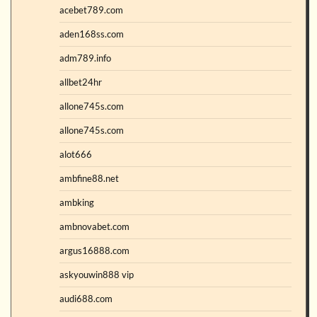
acebet789.com
aden168ss.com
adm789.info
allbet24hr
allone745s.com
allone745s.com
alot666
ambfine88.net
ambking
ambnovabet.com
argus16888.com
askyouwin888 vip
audi688.com