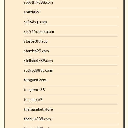
spbetflik888.com
sretthi99
ss168vip.com
ssc915casino.com
starbet88.app
starrich99.com
stellabet789.com
sudyod888s.com
t88golds.com
tangtem168
temmax69
thaisiambet.store
thehulk888.com