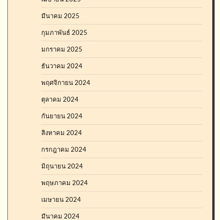
มีนาคม 2025
กุมภาพันธ์ 2025
มกราคม 2025
ธันวาคม 2024
พฤศจิกายน 2024
ตุลาคม 2024
กันยายน 2024
สิงหาคม 2024
กรกฎาคม 2024
มิถุนายน 2024
พฤษภาคม 2024
เมษายน 2024
มีนาคม 2024