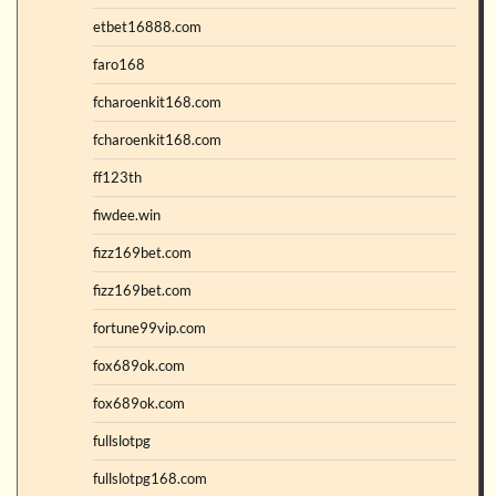
etbet16888.com
faro168
fcharoenkit168.com
fcharoenkit168.com
ff123th
fiwdee.win
fizz169bet.com
fizz169bet.com
fortune99vip.com
fox689ok.com
fox689ok.com
fullslotpg
fullslotpg168.com