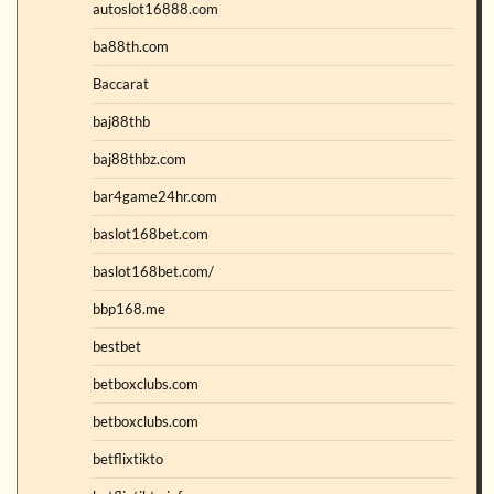
autoslot16888.com
ba88th.com
Baccarat
baj88thb
baj88thbz.com
bar4game24hr.com
baslot168bet.com
baslot168bet.com/
bbp168.me
bestbet
betboxclubs.com
betboxclubs.com
betflixtikto