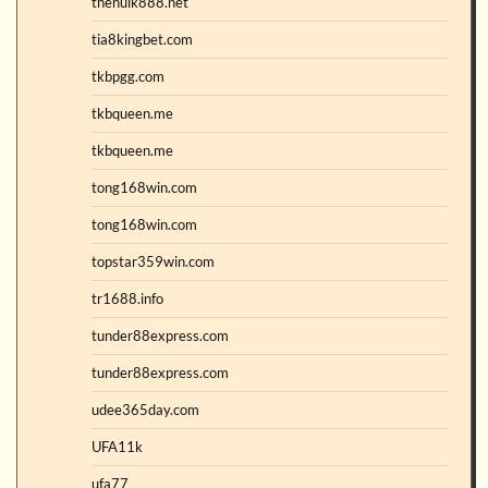
thehulk888.net
tia8kingbet.com
tkbpgg.com
tkbqueen.me
tkbqueen.me
tong168win.com
tong168win.com
topstar359win.com
tr1688.info
tunder88express.com
tunder88express.com
udee365day.com
UFA11k
ufa77