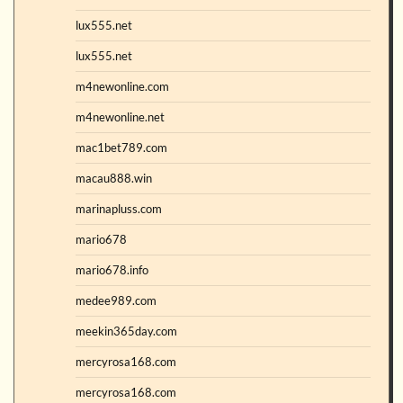
lux555.net
lux555.net
m4newonline.com
m4newonline.net
mac1bet789.com
macau888.win
marinapluss.com
mario678
mario678.info
medee989.com
meekin365day.com
mercyrosa168.com
mercyrosa168.com