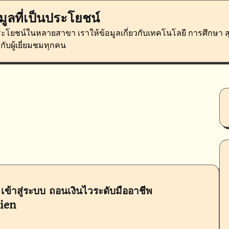
ูลที่เป็นประโยชน์
ประโยชน์ในหลายสาขา เราให้ข้อมูลเกี่ยวกับเทคโนโลยี การศึกษา ส
กับผู้เยี่ยมชมทุกคน
้าสู่ระบบ ถอนเงินไวระดับมืออาชีพ
mien