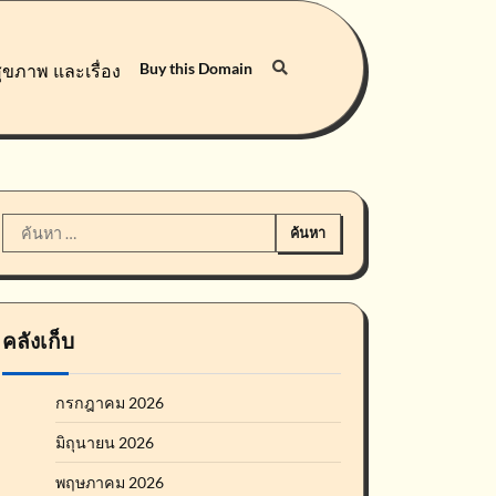
Buy this Domain
ุขภาพ และเรื่อง
ค้นหา
สำหรับ:
คลังเก็บ
กรกฎาคม 2026
มิถุนายน 2026
พฤษภาคม 2026