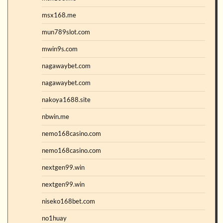
msx168.me
mun789slot.com
mwin9s.com
nagawaybet.com
nagawaybet.com
nakoya1688.site
nbwin.me
nemo168casino.com
nemo168casino.com
nextgen99.win
nextgen99.win
niseko168bet.com
no1huay