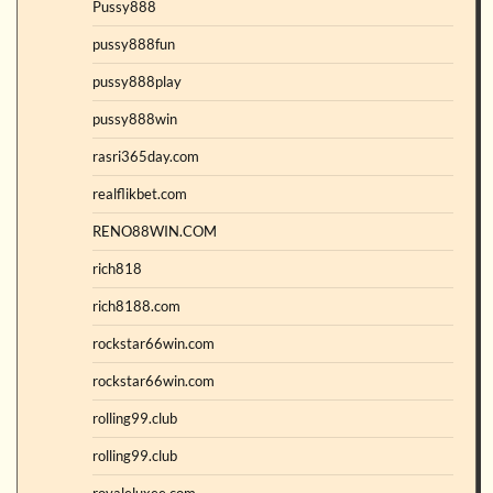
Pussy888
pussy888fun
pussy888play
pussy888win
rasri365day.com
realflikbet.com
RENO88WIN.COM
rich818
rich8188.com
rockstar66win.com
rockstar66win.com
rolling99.club
rolling99.club
royaleluxee.com