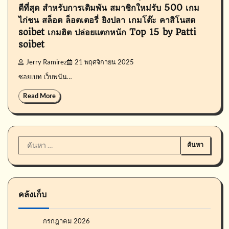
ดีที่สุด สำหรับการเดิมพัน สมาชิกใหม่รับ 500 เกม
ไก่ชน สล็อต ล็อตเตอรี่ ยิงปลา เกมโต๊ะ คาสิโนสด
soibet เกมฮิต ปล่อยแตกหนัก Top 15 by Patti
soibet
Jerry Ramirez
21 พฤศจิกายน 2025
ซอยเบท เว็บพนัน…
Read More
ค้นหา
สำหรับ:
คลังเก็บ
กรกฎาคม 2026