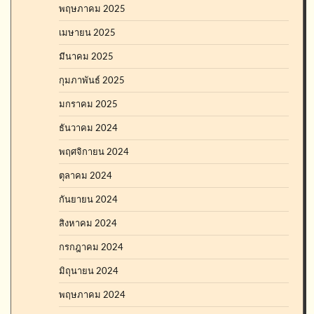
พฤษภาคม 2025
เมษายน 2025
มีนาคม 2025
กุมภาพันธ์ 2025
มกราคม 2025
ธันวาคม 2024
พฤศจิกายน 2024
ตุลาคม 2024
กันยายน 2024
สิงหาคม 2024
กรกฎาคม 2024
มิถุนายน 2024
พฤษภาคม 2024