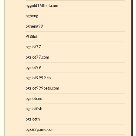
pggold168bet.com
pgheng
pgheng99
PGSlot
pgslot77
pgslot77.com
pgslot99
pgslot9999.co
pgslot999bets.com
pgslotceo
pgslotfish
pgslotth
pgx62game.com