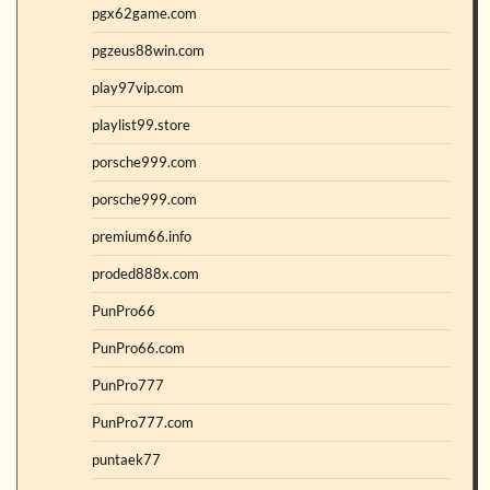
pgx62game.com
pgzeus88win.com
play97vip.com
playlist99.store
porsche999.com
porsche999.com
premium66.info
proded888x.com
PunPro66
PunPro66.com
PunPro777
PunPro777.com
puntaek77