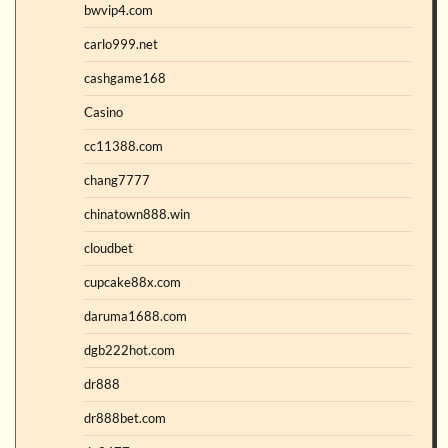
bwvip4.com
carlo999.net
cashgame168
Casino
cc11388.com
chang7777
chinatown888.win
cloudbet
cupcake88x.com
daruma1688.com
dgb222hot.com
dr888
dr888bet.com