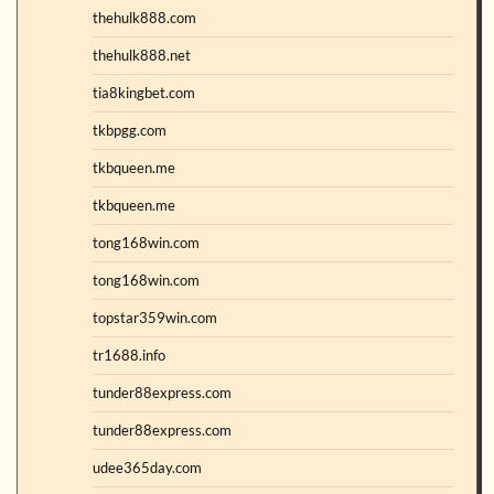
thehulk888.com
thehulk888.net
tia8kingbet.com
tkbpgg.com
tkbqueen.me
tkbqueen.me
tong168win.com
tong168win.com
topstar359win.com
tr1688.info
tunder88express.com
tunder88express.com
udee365day.com