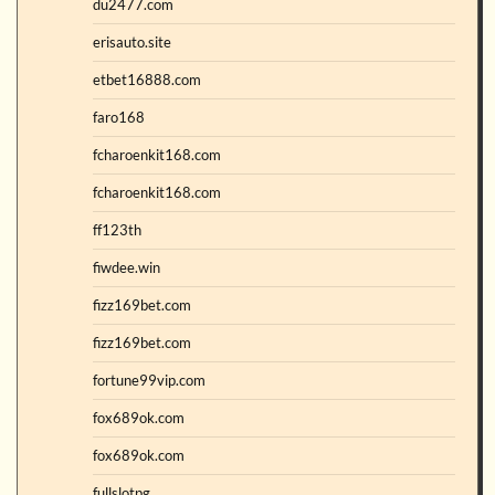
du2477.com
erisauto.site
etbet16888.com
faro168
fcharoenkit168.com
fcharoenkit168.com
ff123th
fiwdee.win
fizz169bet.com
fizz169bet.com
fortune99vip.com
fox689ok.com
fox689ok.com
fullslotpg