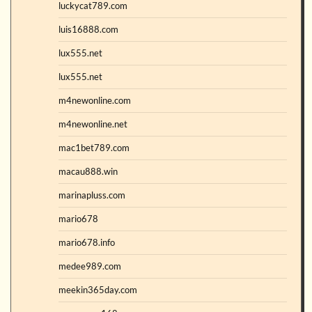
luckycat789.com
luis16888.com
lux555.net
lux555.net
m4newonline.com
m4newonline.net
mac1bet789.com
macau888.win
marinapluss.com
mario678
mario678.info
medee989.com
meekin365day.com