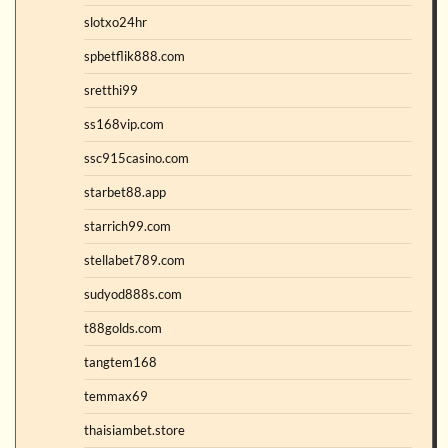
slotxo24hr
spbetflik888.com
sretthi99
ss168vip.com
ssc915casino.com
starbet88.app
starrich99.com
stellabet789.com
sudyod888s.com
t88golds.com
tangtem168
temmax69
thaisiambet.store