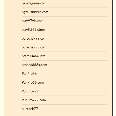
pgx62game.com
pgzeus88win.com
play97vip.com
playlist99.store
porsche999.com
porsche999.com
premium66.info
proded888x.com
PunPro66
PunPro66.com
PunPro777
PunPro777.com
puntaek77