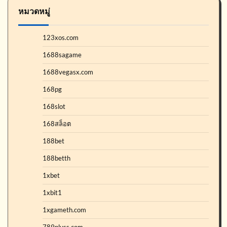
หมวดหมู่
123xos.com
1688sagame
1688vegasx.com
168pg
168slot
168สล็อต
188bet
188betth
1xbet
1xbit1
1xgameth.com
789pluss.com