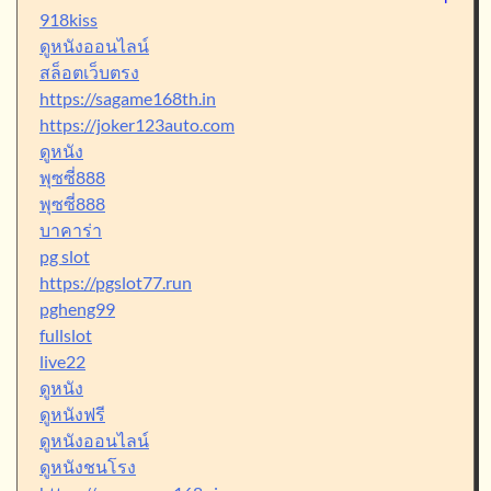
918kiss
ดูหนังออนไลน์
สล็อตเว็บตรง
https://sagame168th.in
https://joker123auto.com
ดูหนัง
พุซซี่888
พุซซี่888
บาคาร่า
pg slot
https://pgslot77.run
pgheng99
fullslot
live22
ดูหนัง
ดูหนังฟรี
ดูหนังออนไลน์
ดูหนังชนโรง