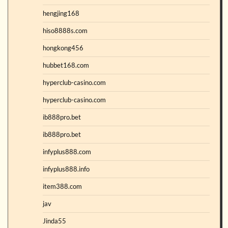
hengjing168
hiso8888s.com
hongkong456
hubbet168.com
hyperclub-casino.com
hyperclub-casino.com
ib888pro.bet
ib888pro.bet
infyplus888.com
infyplus888.info
item388.com
jav
Jinda55