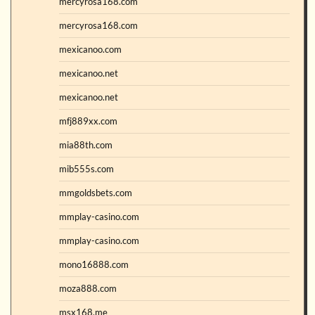
mercyrosa168.com
mercyrosa168.com
mexicanoo.com
mexicanoo.net
mexicanoo.net
mfj889xx.com
mia88th.com
mib555s.com
mmgoldsbets.com
mmplay-casino.com
mmplay-casino.com
mono16888.com
moza888.com
msx168.me