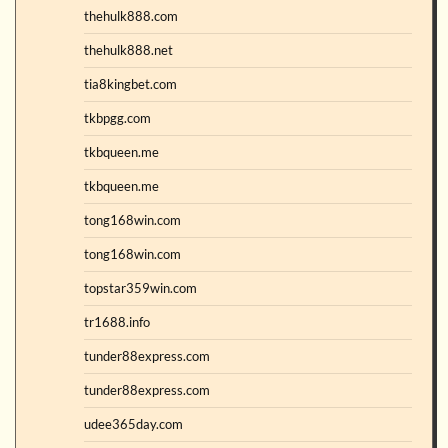
thehulk888.com
thehulk888.net
tia8kingbet.com
tkbpgg.com
tkbqueen.me
tkbqueen.me
tong168win.com
tong168win.com
topstar359win.com
tr1688.info
tunder88express.com
tunder88express.com
udee365day.com