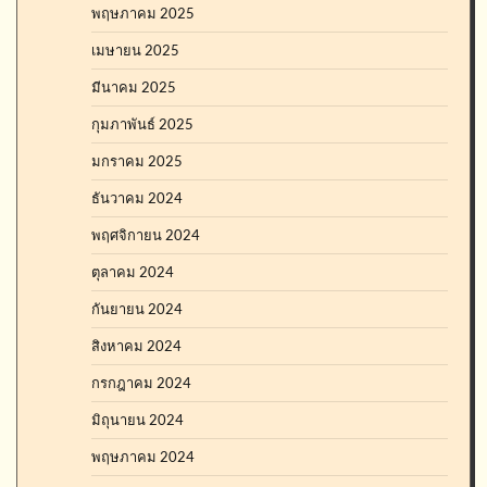
พฤษภาคม 2025
เมษายน 2025
มีนาคม 2025
กุมภาพันธ์ 2025
มกราคม 2025
ธันวาคม 2024
พฤศจิกายน 2024
ตุลาคม 2024
กันยายน 2024
สิงหาคม 2024
กรกฎาคม 2024
มิถุนายน 2024
พฤษภาคม 2024