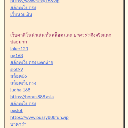
https://www.sexy168.vip
สล็อตเว็บตรง
เว็บหวยเงิน
เว็บคาสิโนน่าเล่น ทั้ง
สล็อต
และ
บาคาร่า
ตึงจริงแตก
บ่อยมาก
joker123
pg168
สล็อตเว็บตรง แตกง่าย
slot99
สล็อต66
สล็อตเว็บตรง
judhai168
https://bonus888.asia
สล็อตเว็บตรง
pgslot
https://www.pussy888fun.vip
บาคาร่า