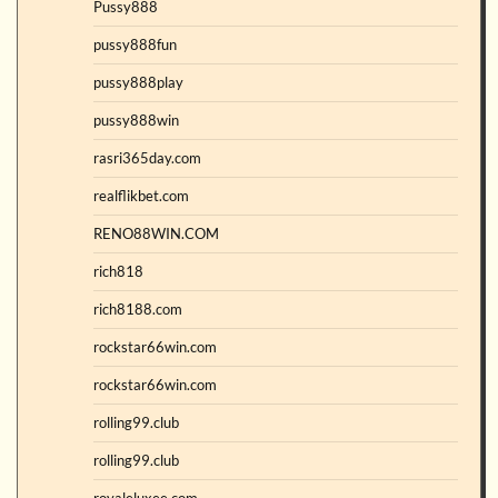
Pussy888
pussy888fun
pussy888play
pussy888win
rasri365day.com
realflikbet.com
RENO88WIN.COM
rich818
rich8188.com
rockstar66win.com
rockstar66win.com
rolling99.club
rolling99.club
royaleluxee.com