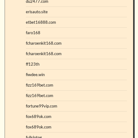
du2477.com
erisauto.site
etbet16888.com
faro168
fcharoenkit168.com
fcharoenkit168.com
ff123th
fiwdee.win
fizz169bet.com
fizz169bet.com
fortune99vip.com
fox689ok.com
fox689ok.com
fullslotpg