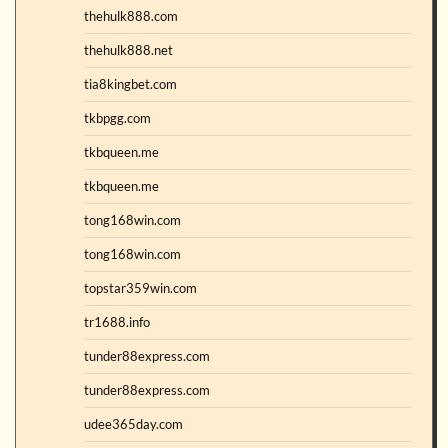
thehulk888.com
thehulk888.net
tia8kingbet.com
tkbpgg.com
tkbqueen.me
tkbqueen.me
tong168win.com
tong168win.com
topstar359win.com
tr1688.info
tunder88express.com
tunder88express.com
udee365day.com