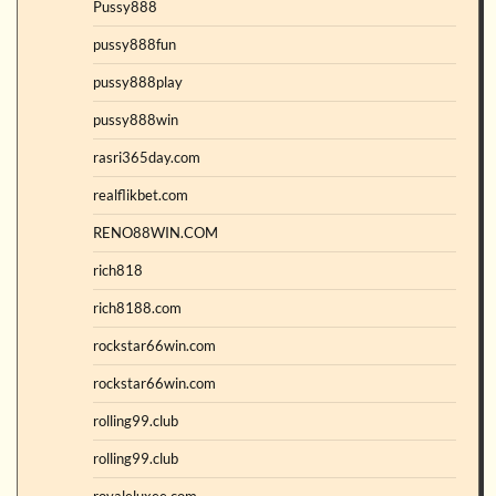
Pussy888
pussy888fun
pussy888play
pussy888win
rasri365day.com
realflikbet.com
RENO88WIN.COM
rich818
rich8188.com
rockstar66win.com
rockstar66win.com
rolling99.club
rolling99.club
royaleluxee.com