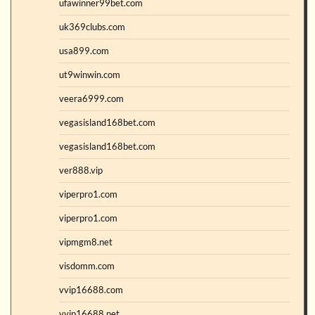
ufawinner99bet.com
uk369clubs.com
usa899.com
ut9winwin.com
veera6999.com
vegasisland168bet.com
vegasisland168bet.com
ver888.vip
viperpro1.com
viperpro1.com
vipmgm8.net
visdomm.com
vvip16688.com
vvip16688.net