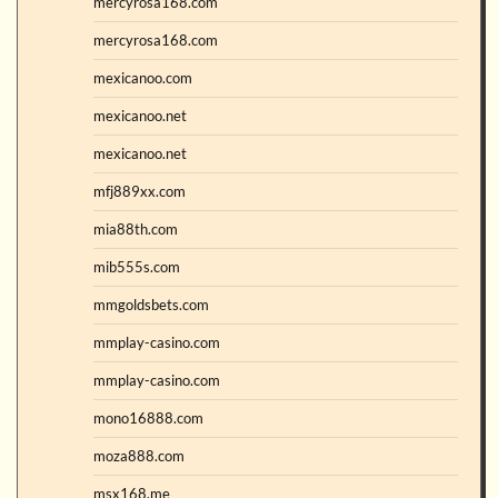
mercyrosa168.com
mercyrosa168.com
mexicanoo.com
mexicanoo.net
mexicanoo.net
mfj889xx.com
mia88th.com
mib555s.com
mmgoldsbets.com
mmplay-casino.com
mmplay-casino.com
mono16888.com
moza888.com
msx168.me