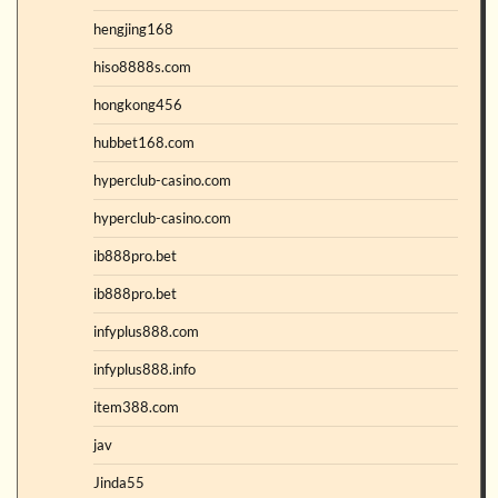
hengjing168
hiso8888s.com
hongkong456
hubbet168.com
hyperclub-casino.com
hyperclub-casino.com
ib888pro.bet
ib888pro.bet
infyplus888.com
infyplus888.info
item388.com
jav
Jinda55