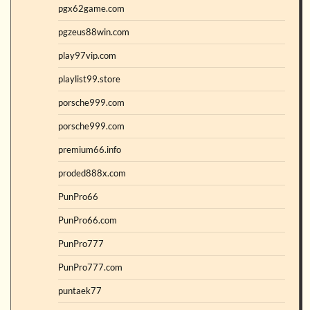
pgx62game.com
pgzeus88win.com
play97vip.com
playlist99.store
porsche999.com
porsche999.com
premium66.info
proded888x.com
PunPro66
PunPro66.com
PunPro777
PunPro777.com
puntaek77