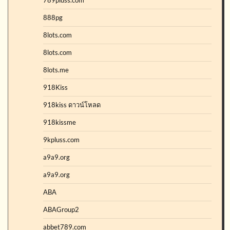
888pg
8lots.com
8lots.com
8lots.me
918Kiss
918kiss ดาวน์โหลด
918kissme
9kpluss.com
a9a9.org
a9a9.org
ABA
ABAGroup2
abbet789.com