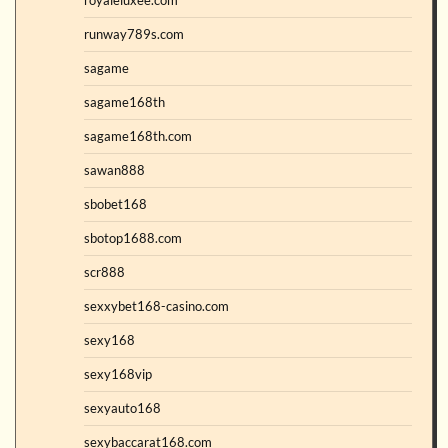
runway789s.com
sagame
sagame168th
sagame168th.com
sawan888
sbobet168
sbotop1688.com
scr888
sexxybet168-casino.com
sexy168
sexy168vip
sexyauto168
sexybaccarat168.com