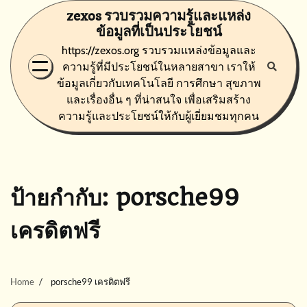
Skip
zexos รวบรวมความรู้และแหล่ง
to
ข้อมูลที่เป็นประโยชน์
content
https://zexos.org รวบรวมแหล่งข้อมูลและ
ความรู้ที่มีประโยชน์ในหลายสาขา เราให้
ข้อมูลเกี่ยวกับเทคโนโลยี การศึกษา สุขภาพ
และเรื่องอื่น ๆ ที่น่าสนใจ เพื่อเสริมสร้าง
ความรู้และประโยชน์ให้กับผู้เยี่ยมชมทุกคน
ป้ายกำกับ:
porsche99
เครดิตฟรี
Home
porsche99 เครดิตฟรี