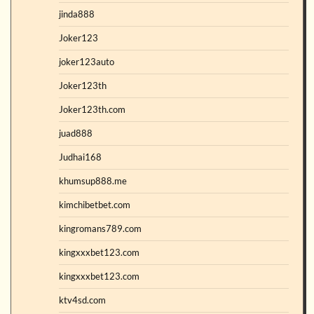
jinda888
Joker123
joker123auto
Joker123th
Joker123th.com
juad888
Judhai168
khumsup888.me
kimchibetbet.com
kingromans789.com
kingxxxbet123.com
kingxxxbet123.com
ktv4sd.com