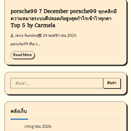
porsche99 7 December porsche99 ทุกคลิกมี
ความหมายระบบดีปลอดภัยสูงสุดกำไรเข้าไวทุกตา
Top 5 by Carmela
Jerry Ramirez
24 พฤศจิกายน 2025
porsche99 คือเว…
Read More
ค้นหา
สำหรับ:
คลังเก็บ
กรกฎาคม 2026