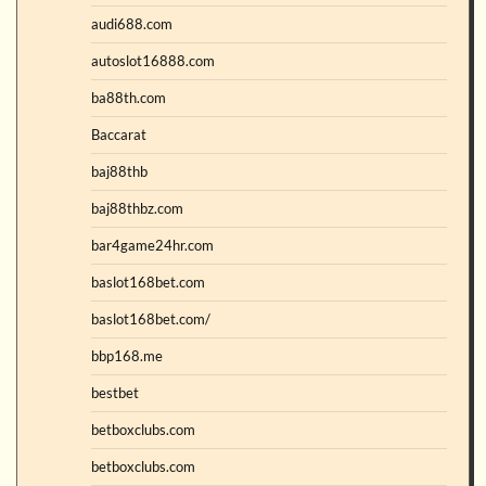
audi688.com
autoslot16888.com
ba88th.com
Baccarat
baj88thb
baj88thbz.com
bar4game24hr.com
baslot168bet.com
baslot168bet.com/
bbp168.me
bestbet
betboxclubs.com
betboxclubs.com