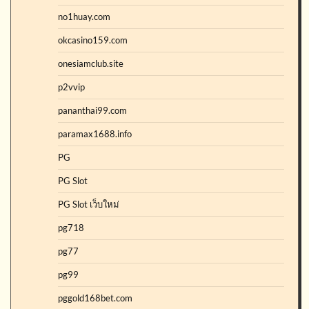
no1huay.com
okcasino159.com
onesiamclub.site
p2vvip
pananthai99.com
paramax1688.info
PG
PG Slot
PG Slot เว็บใหม่
pg718
pg77
pg99
pggold168bet.com