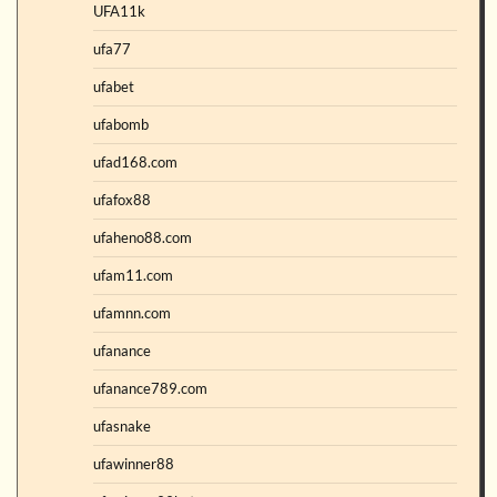
UFA11k
ufa77
ufabet
ufabomb
ufad168.com
ufafox88
ufaheno88.com
ufam11.com
ufamnn.com
ufanance
ufanance789.com
ufasnake
ufawinner88