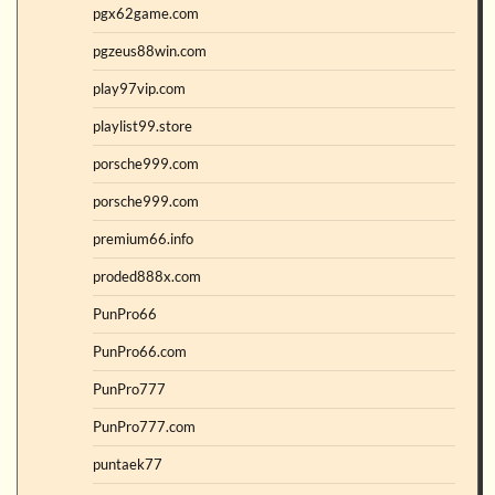
pgx62game.com
pgzeus88win.com
play97vip.com
playlist99.store
porsche999.com
porsche999.com
premium66.info
proded888x.com
PunPro66
PunPro66.com
PunPro777
PunPro777.com
puntaek77