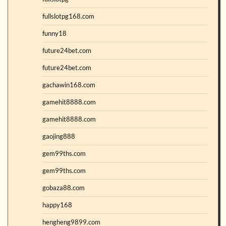
fullslotpg168.com
funny18
future24bet.com
future24bet.com
gachawin168.com
gamehit8888.com
gamehit8888.com
gaojing888
gem99ths.com
gem99ths.com
gobaza88.com
happy168
hengheng9899.com