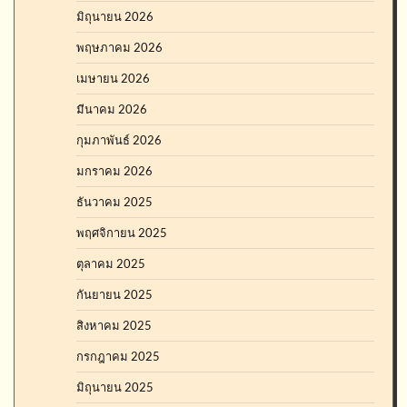
มิถุนายน 2026
พฤษภาคม 2026
เมษายน 2026
มีนาคม 2026
กุมภาพันธ์ 2026
มกราคม 2026
ธันวาคม 2025
พฤศจิกายน 2025
ตุลาคม 2025
กันยายน 2025
สิงหาคม 2025
กรกฎาคม 2025
มิถุนายน 2025