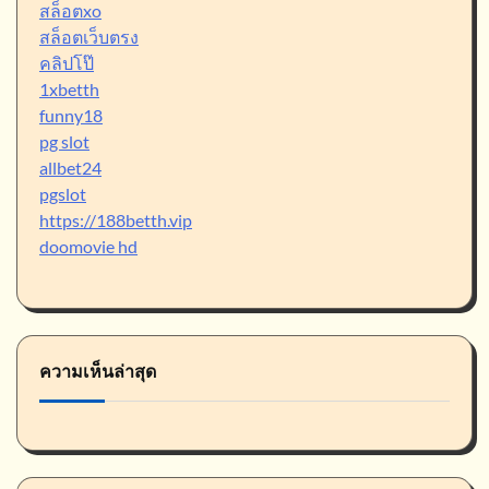
สล็อตxo
สล็อตเว็บตรง
คลิปโป๊
1xbetth
funny18
pg slot
allbet24
pgslot
https://188betth.vip
doomovie hd
ความเห็นล่าสุด