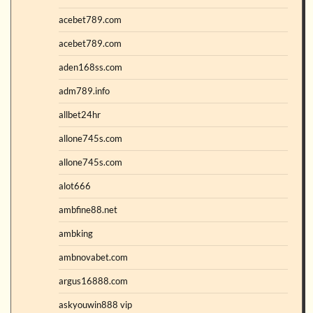
acebet789.com
acebet789.com
aden168ss.com
adm789.info
allbet24hr
allone745s.com
allone745s.com
alot666
ambfine88.net
ambking
ambnovabet.com
argus16888.com
askyouwin888 vip