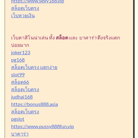
https://www.sexy168.vip
สล็อตเว็บตรง
เว็บหวยเงิน
เว็บคาสิโนน่าเล่น ทั้ง
สล็อต
และ
บาคาร่า
ตึงจริงแตก
บ่อยมาก
joker123
pg168
สล็อตเว็บตรง แตกง่าย
slot99
สล็อต66
สล็อตเว็บตรง
judhai168
https://bonus888.asia
สล็อตเว็บตรง
pgslot
https://www.pussy888fun.vip
บาคาร่า