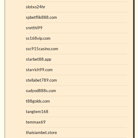
slotxo24hr
spbetflik888.com
sretthi99
ss168vip.com
ssc915casino.com
starbet88.app
starrich99.com
stellabet789.com
sudyod888s.com
t88golds.com
tangtem168
temmax69
thaisiambet.store