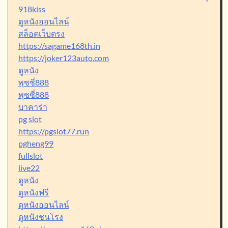
918kiss
ดูหนังออนไลน์
สล็อตเว็บตรง
https://sagame168th.in
https://joker123auto.com
ดูหนัง
พุซซี่888
พุซซี่888
บาคาร่า
pg slot
https://pgslot77.run
pgheng99
fullslot
live22
ดูหนัง
ดูหนังฟรี
ดูหนังออนไลน์
ดูหนังชนโรง