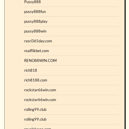
Pussy888
pussy888fun
pussy888play
pussy888win
rasri365day.com
realflikbet.com
RENO88WIN.COM
rich818
rich8188.com
rockstar66win.com
rockstar66win.com
rolling99.club
rolling99.club
royaleluxee.com