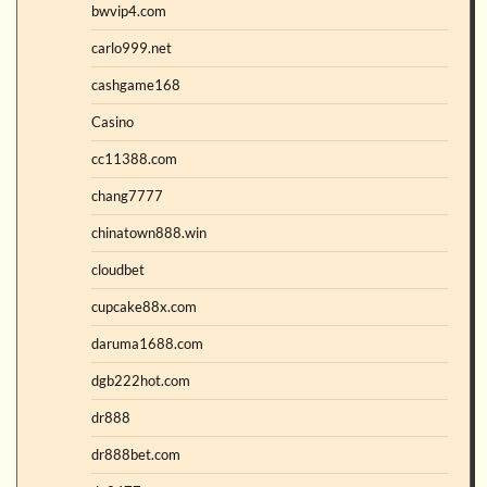
bwvip4.com
carlo999.net
cashgame168
Casino
cc11388.com
chang7777
chinatown888.win
cloudbet
cupcake88x.com
daruma1688.com
dgb222hot.com
dr888
dr888bet.com