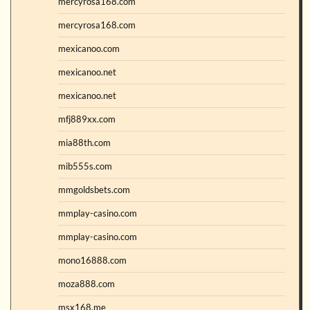
mercyrosa168.com
mercyrosa168.com
mexicanoo.com
mexicanoo.net
mexicanoo.net
mfj889xx.com
mia88th.com
mib555s.com
mmgoldsbets.com
mmplay-casino.com
mmplay-casino.com
mono16888.com
moza888.com
msx168.me