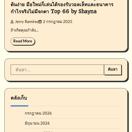
ต้นง่าย มือใหม่ก็เล่นได้รองรับวอลเล็ทและธนาคาร
กำไรจริงไม่มีจกตา Top 66 by Shayna
Jerry Ramirez
2 กรกฎาคม 2025
ถ้าเกิดคุณกำลัง…
Read More
ค้นหา
สำหรับ:
คลังเก็บ
กรกฎาคม 2026
มิถุนายน 2026