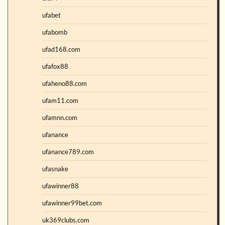
ufabet
ufabomb
ufad168.com
ufafox88
ufaheno88.com
ufam11.com
ufamnn.com
ufanance
ufanance789.com
ufasnake
ufawinner88
ufawinner99bet.com
uk369clubs.com