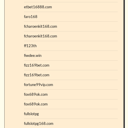
etbet16888.com
faro168
fcharoenkit168.com
fcharoenkit168.com
ff123th
fiwdee.win
fizz169bet.com
fizz169bet.com
fortune99vip.com
fox689ok.com
fox689ok.com
fullslotpg
fullslotpg168.com