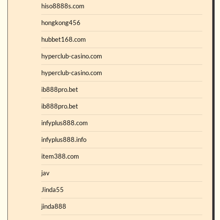
hiso8888s.com
hongkong456
hubbet168.com
hyperclub-casino.com
hyperclub-casino.com
ib888pro.bet
ib888pro.bet
infyplus888.com
infyplus888.info
item388.com
jav
Jinda55
jinda888