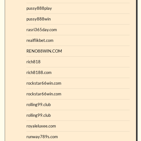
pussy888play
pussy888win
rasri365day.com
realflikbet.com
RENO88WIN.COM
rich818
rich8188.com
rockstar66win.com
rockstar66win.com
rolling99.club
rolling99.club
royaleluxee.com
runway789s.com