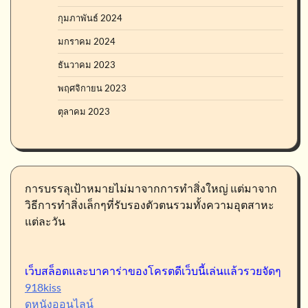
กุมภาพันธ์ 2024
มกราคม 2024
ธันวาคม 2023
พฤศจิกายน 2023
ตุลาคม 2023
การบรรลุเป้าหมายไม่มาจากการทำสิ่งใหญ่ แต่มาจาก
วิธีการทำสิ่งเล็กๆที่รับรองตัวตนรวมทั้งความอุตสาหะ
แต่ละวัน
เว็บสล็อตและบาคาร่าของโครตดีเว็บนี้เล่นแล้วรวยจัดๆ
918kiss
ดูหนังออนไลน์