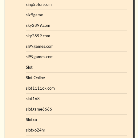
sing55fun.com
six9game
sky2899.com
sky2899.com
sl99games.com
sl99games.com
Slot
Slot Online
slot1111ok.com
slot168
slotgame6666
Slotxo
slotxo24hr