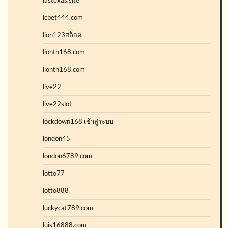
lcbet444.com
lion123สล็อต
lionth168.com
lionth168.com
live22
live22slot
lockdown168 เข้าสู่ระบบ
london45
london6789.com
lotto77
lotto888
luckycat789.com
luis16888.com