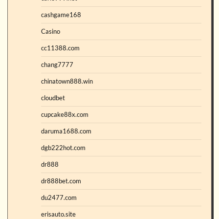
cashgame168
Casino
cc11388.com
chang7777
chinatown888.win
cloudbet
cupcake88x.com
daruma1688.com
dgb222hot.com
dr888
dr888bet.com
du2477.com
erisauto.site