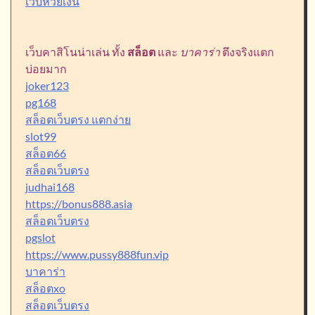
เว็บหวยเงิน
เว็บคาสิโนน่าเล่น ทั้ง
สล็อต
และ
บาคาร่า
ตึงจริงแตก
บ่อยมาก
joker123
pg168
สล็อตเว็บตรง แตกง่าย
slot99
สล็อต66
สล็อตเว็บตรง
judhai168
https://bonus888.asia
สล็อตเว็บตรง
pgslot
https://www.pussy888fun.vip
บาคาร่า
สล็อตxo
สล็อตเว็บตรง