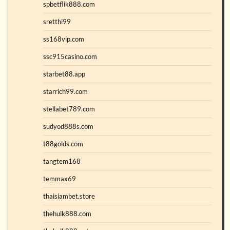
spbetflik888.com
sretthi99
ss168vip.com
ssc915casino.com
starbet88.app
starrich99.com
stellabet789.com
sudyod888s.com
t88golds.com
tangtem168
temmax69
thaisiambet.store
thehulk888.com