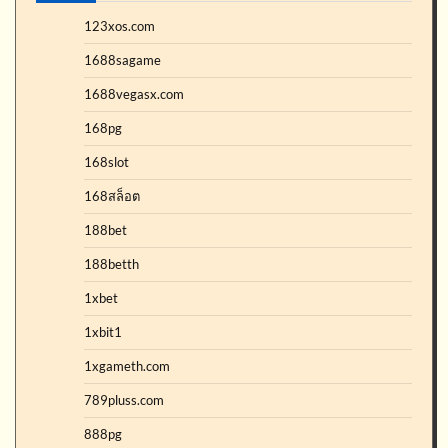
123xos.com
1688sagame
1688vegasx.com
168pg
168slot
168สล็อต
188bet
188betth
1xbet
1xbit1
1xgameth.com
789pluss.com
888pg