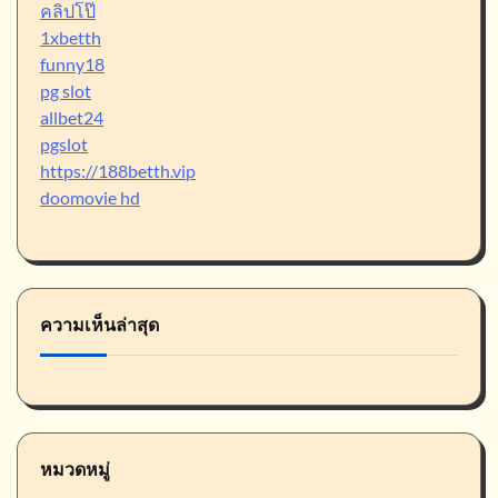
คลิปโป๊
1xbetth
funny18
pg slot
allbet24
pgslot
https://188betth.vip
doomovie hd
ความเห็นล่าสุด
หมวดหมู่