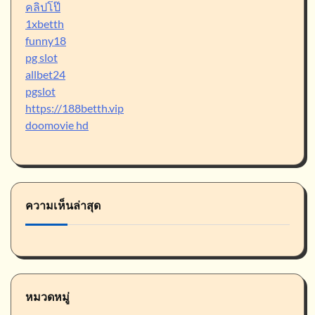
คลิปโป๊
1xbetth
funny18
pg slot
allbet24
pgslot
https://188betth.vip
doomovie hd
ความเห็นล่าสุด
หมวดหมู่