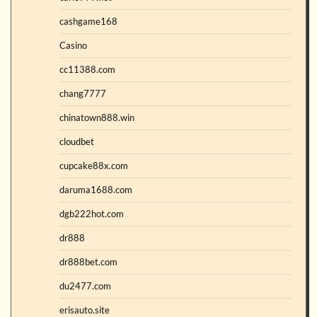
cashgame168
Casino
cc11388.com
chang7777
chinatown888.win
cloudbet
cupcake88x.com
daruma1688.com
dgb222hot.com
dr888
dr888bet.com
du2477.com
erisauto.site