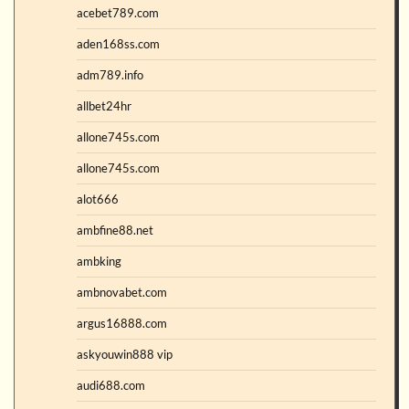
acebet789.com
aden168ss.com
adm789.info
allbet24hr
allone745s.com
allone745s.com
alot666
ambfine88.net
ambking
ambnovabet.com
argus16888.com
askyouwin888 vip
audi688.com