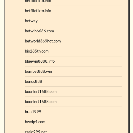
betflixtikto.info
betflixtikto.info
betway
betwin6666.com
betworld369hot.com
bio285th.com
bluewin8888.info
bombet888.win
bonus888
boonlert1688.com
boonlert1688.com
brazil999
bwvip4.com
carlo999.net