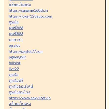
สล็อตเว็บตรง
https://sagame168th.in
https://joker123auto.com
ดูหนัง
พุซซี่888
พุซซี่888
บาคาร่า
pg slot
https://pgslot77.run
pgheng99
fullslot
live22
ดูหนัง
ดูหนังฟรี
ดูหนังออนไลน์
ดูหนังชนโรง
https://www.sexy168.vip
สล็อตเว็บตรง