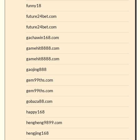
funny18
future24bet.com
future24bet.com
gachawin168.com
gamehit8888.com
gamehit8888.com
gaojing888
gem99ths.com
gem99ths.com
gobaza88.com
happy168
hengheng9899.com
hengjing168