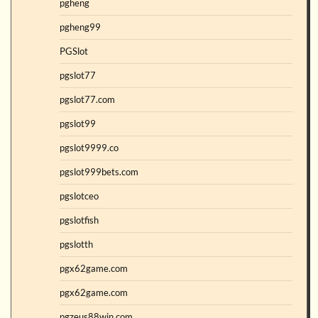
pgheng
pgheng99
PGSlot
pgslot77
pgslot77.com
pgslot99
pgslot9999.co
pgslot999bets.com
pgslotceo
pgslotfish
pgslotth
pgx62game.com
pgx62game.com
pgzeus88win.com