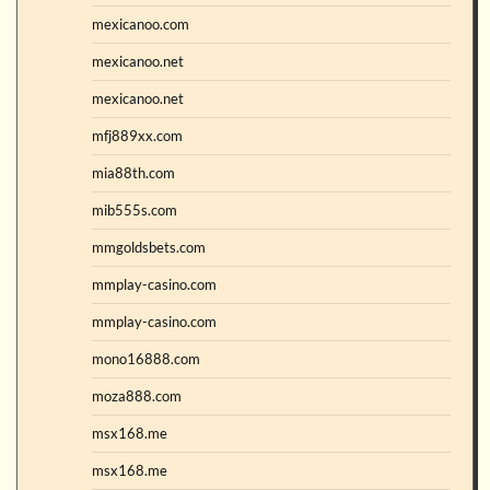
mexicanoo.com
mexicanoo.net
mexicanoo.net
mfj889xx.com
mia88th.com
mib555s.com
mmgoldsbets.com
mmplay-casino.com
mmplay-casino.com
mono16888.com
moza888.com
msx168.me
msx168.me