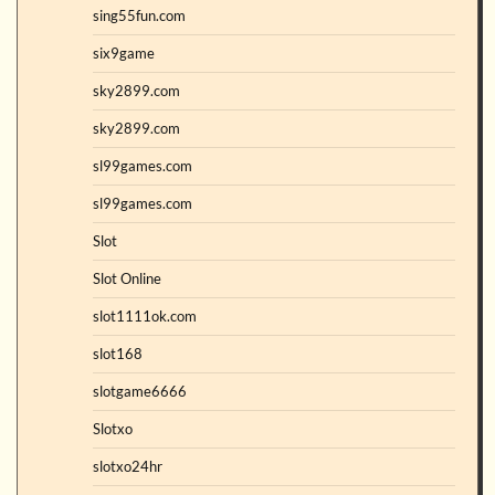
sing55fun.com
six9game
sky2899.com
sky2899.com
sl99games.com
sl99games.com
Slot
Slot Online
slot1111ok.com
slot168
slotgame6666
Slotxo
slotxo24hr