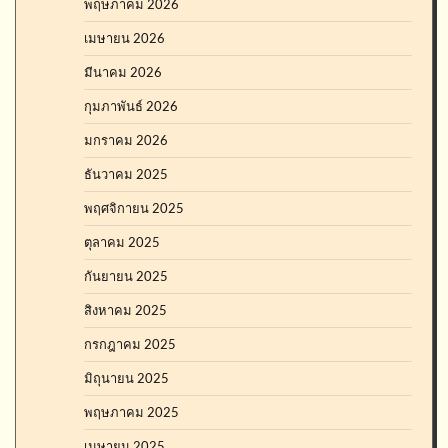
พฤษภาคม 2026
เมษายน 2026
มีนาคม 2026
กุมภาพันธ์ 2026
มกราคม 2026
ธันวาคม 2025
พฤศจิกายน 2025
ตุลาคม 2025
กันยายน 2025
สิงหาคม 2025
กรกฎาคม 2025
มิถุนายน 2025
พฤษภาคม 2025
เมษายน 2025