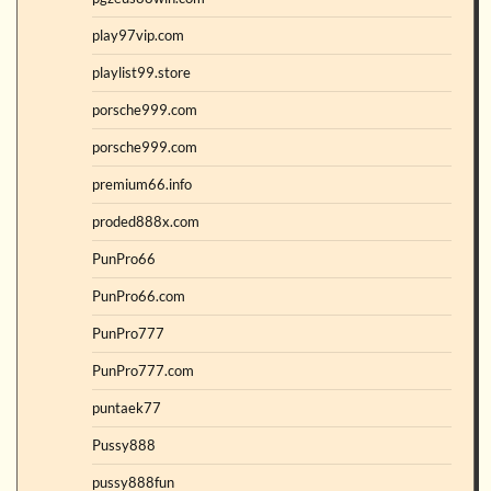
play97vip.com
playlist99.store
porsche999.com
porsche999.com
premium66.info
proded888x.com
PunPro66
PunPro66.com
PunPro777
PunPro777.com
puntaek77
Pussy888
pussy888fun