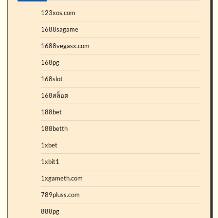
123xos.com
1688sagame
1688vegasx.com
168pg
168slot
168สล็อต
188bet
188betth
1xbet
1xbit1
1xgameth.com
789pluss.com
888pg