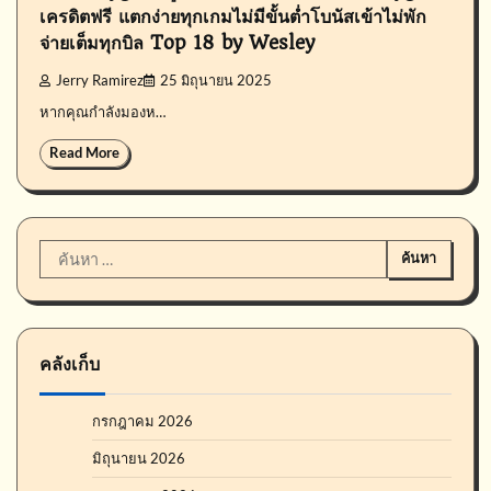
เครดิตฟรี แตกง่ายทุกเกมไม่มีขั้นต่ำโบนัสเข้าไม่พัก
จ่ายเต็มทุกบิล Top 18 by Wesley
Jerry Ramirez
25 มิถุนายน 2025
หากคุณกำลังมองห…
Read More
ค้นหา
สำหรับ:
คลังเก็บ
กรกฎาคม 2026
มิถุนายน 2026