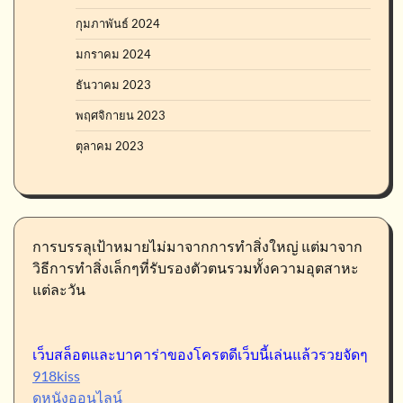
กุมภาพันธ์ 2024
มกราคม 2024
ธันวาคม 2023
พฤศจิกายน 2023
ตุลาคม 2023
การบรรลุเป้าหมายไม่มาจากการทำสิ่งใหญ่ แต่มาจาก
วิธีการทำสิ่งเล็กๆที่รับรองตัวตนรวมทั้งความอุตสาหะ
แต่ละวัน
เว็บสล็อตและบาคาร่าของโครตดีเว็บนี้เล่นแล้วรวยจัดๆ
918kiss
ดูหนังออนไลน์