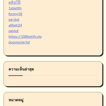
คลิปโป๊
1xbetth
funny18
pg slot
allbet24
pgslot
https://188betth.vip
doomovie hd
ความเห็นล่าสุด
หมวดหมู่