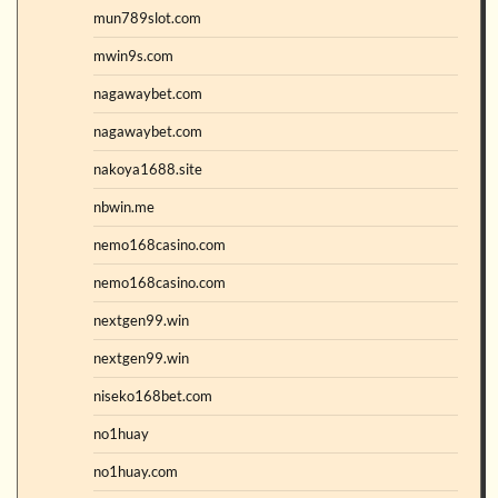
mun789slot.com
mwin9s.com
nagawaybet.com
nagawaybet.com
nakoya1688.site
nbwin.me
nemo168casino.com
nemo168casino.com
nextgen99.win
nextgen99.win
niseko168bet.com
no1huay
no1huay.com