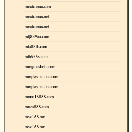
mexicanoo.com
mexicanoo.net
mexicanoo.net
mfj889xx.com
mia88th.com
mib555s.com
mmgoldsbets.com
mmplay-casino.com
mmplay-casino.com
mono16888.com
moza888.com
msx168.me
msx168.me