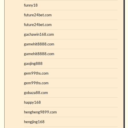
funny18
future24bet.com
future24bet.com
gachawin168.com
gamehit8888.com
gamehit8888.com
gaojing888
gem99ths.com
gem99ths.com
gobaza88.com
happy168
hengheng9899.com
hengjing168