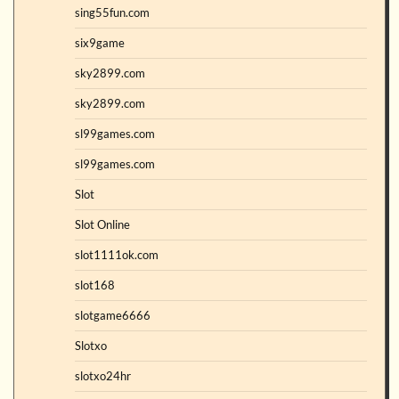
sing55fun.com
six9game
sky2899.com
sky2899.com
sl99games.com
sl99games.com
Slot
Slot Online
slot1111ok.com
slot168
slotgame6666
Slotxo
slotxo24hr