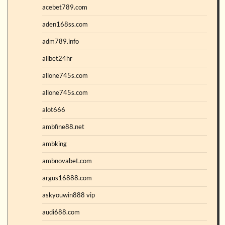
acebet789.com
aden168ss.com
adm789.info
allbet24hr
allone745s.com
allone745s.com
alot666
ambfine88.net
ambking
ambnovabet.com
argus16888.com
askyouwin888 vip
audi688.com