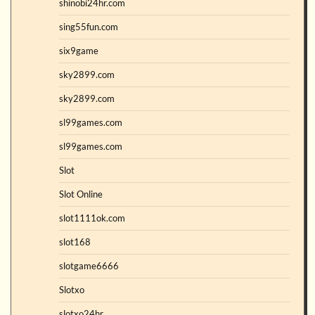
shinobi24hr.com
sing55fun.com
six9game
sky2899.com
sky2899.com
sl99games.com
sl99games.com
Slot
Slot Online
slot1111ok.com
slot168
slotgame6666
Slotxo
slotxo24hr