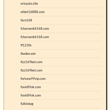
erisauto.site
etbet16888.com
faro168
fcharoenkit168.com
fcharoenkit168.com
ff123th
fiwdee.win
fizz169bet.com
fizz169bet.com
fortune99vip.com
fox689ok.com
fox689ok.com
fullslotpg