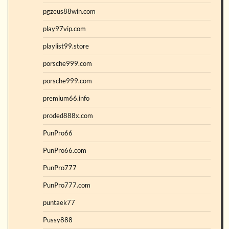
pgzeus88win.com
play97vip.com
playlist99.store
porsche999.com
porsche999.com
premium66.info
proded888x.com
PunPro66
PunPro66.com
PunPro777
PunPro777.com
puntaek77
Pussy888