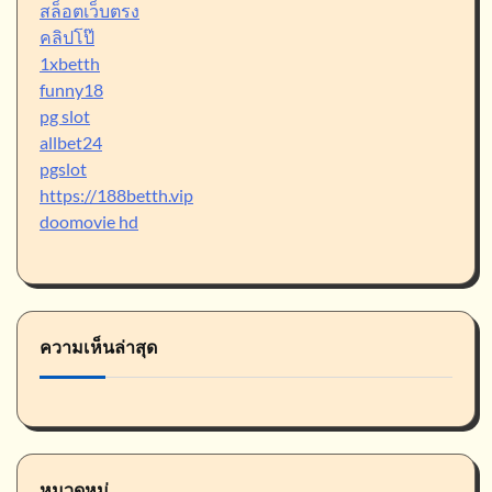
สล็อตเว็บตรง
คลิปโป๊
1xbetth
funny18
pg slot
allbet24
pgslot
https://188betth.vip
doomovie hd
ความเห็นล่าสุด
หมวดหมู่