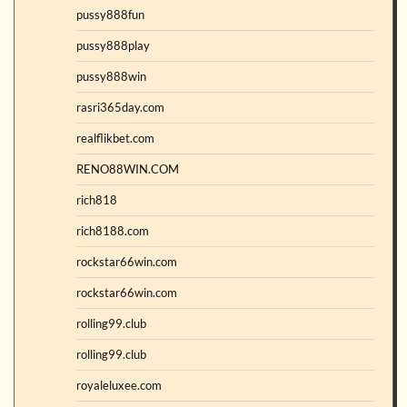
pussy888fun
pussy888play
pussy888win
rasri365day.com
realflikbet.com
RENO88WIN.COM
rich818
rich8188.com
rockstar66win.com
rockstar66win.com
rolling99.club
rolling99.club
royaleluxee.com