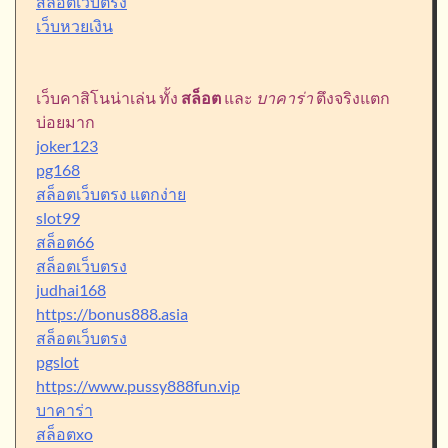
สล็อตเว็บตรง
เว็บหวยเงิน
เว็บคาสิโนน่าเล่น ทั้ง
สล็อต
และ
บาคาร่า
ตึงจริงแตก
บ่อยมาก
joker123
pg168
สล็อตเว็บตรง แตกง่าย
slot99
สล็อต66
สล็อตเว็บตรง
judhai168
https://bonus888.asia
สล็อตเว็บตรง
pgslot
https://www.pussy888fun.vip
บาคาร่า
สล็อตxo