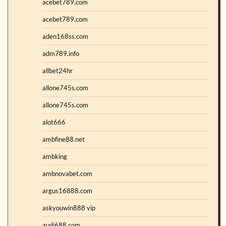
acebet789.com
acebet789.com
aden168ss.com
adm789.info
allbet24hr
allone745s.com
allone745s.com
alot666
ambfine88.net
ambking
ambnovabet.com
argus16888.com
askyouwin888 vip
audi688.com