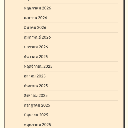
พฤษภาคม 2026
เมษายน 2026
มีนาคม 2026
กุมภาพันธ์ 2026
มกราคม 2026
ธันวาคม 2025
พฤศจิกายน 2025
ตุลาคม 2025
กันยายน 2025
สิงหาคม 2025
กรกฎาคม 2025
มิถุนายน 2025
พฤษภาคม 2025