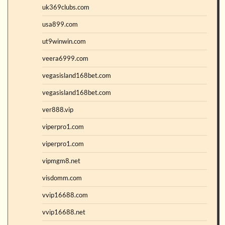
uk369clubs.com
usa899.com
ut9winwin.com
veera6999.com
vegasisland168bet.com
vegasisland168bet.com
ver888.vip
viperpro1.com
viperpro1.com
vipmgm8.net
visdomm.com
vvip16688.com
vvip16688.net