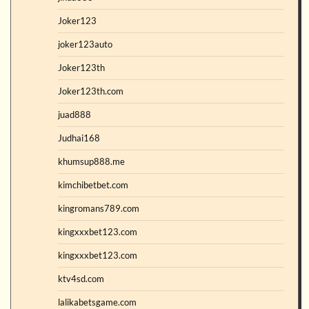
Joker123
joker123auto
Joker123th
Joker123th.com
juad888
Judhai168
khumsup888.me
kimchibetbet.com
kingromans789.com
kingxxxbet123.com
kingxxxbet123.com
ktv4sd.com
lalikabetsgame.com