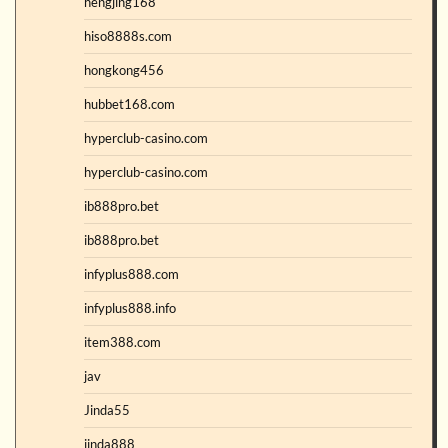
hengjing168
hiso8888s.com
hongkong456
hubbet168.com
hyperclub-casino.com
hyperclub-casino.com
ib888pro.bet
ib888pro.bet
infyplus888.com
infyplus888.info
item388.com
jav
Jinda55
jinda888