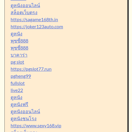
ดูหนังออนไลน์
สล็อตเว็บตรง
https://sagame168th.in
https://joker123auto.com
ดูหนัง
พุซซี่888
พุซซี่888
บาคาร่า
pg slot
https://pgslot77.run
pgheng99
fullslot
live22
ดูหนัง
ดูหนังฟรี
ดูหนังออนไลน์
ดูหนังชนโรง
https://www.sexy168.vip