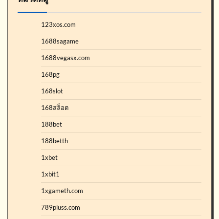
123xos.com
1688sagame
1688vegasx.com
168pg
168slot
168สล็อต
188bet
188betth
1xbet
1xbit1
1xgameth.com
789pluss.com