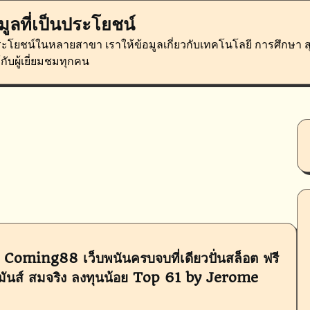
ูลที่เป็นประโยชน์
ประโยชน์ในหลายสาขา เราให้ข้อมูลเกี่ยวกับเทคโนโลยี การศึกษา ส
กับผู้เยี่ยมชมทุกคน
 Coming88 เว็บพนันครบจบที่เดียวปั่นสล็อต ฟรี
สุดมันส์ สมจริง ลงทุนน้อย Top 61 by Jerome