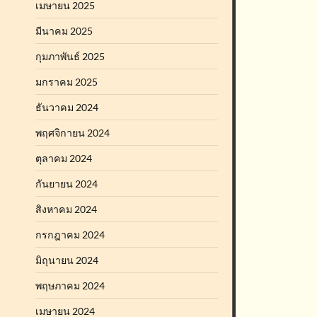
เมษายน 2025
มีนาคม 2025
กุมภาพันธ์ 2025
มกราคม 2025
ธันวาคม 2024
พฤศจิกายน 2024
ตุลาคม 2024
กันยายน 2024
สิงหาคม 2024
กรกฎาคม 2024
มิถุนายน 2024
พฤษภาคม 2024
เมษายน 2024