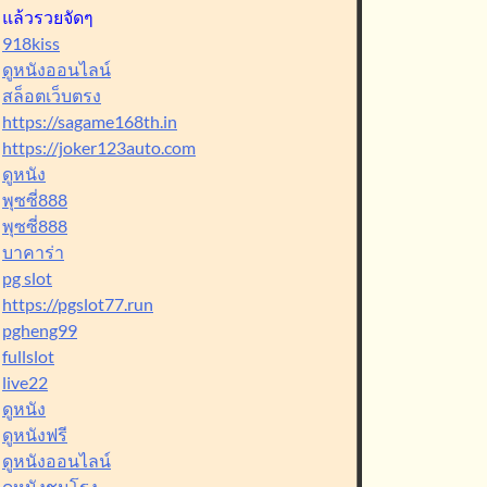
แล้วรวยจัดๆ
918kiss
ดูหนังออนไลน์
สล็อตเว็บตรง
https://sagame168th.in
https://joker123auto.com
ดูหนัง
พุซซี่888
พุซซี่888
บาคาร่า
pg slot
https://pgslot77.run
pgheng99
fullslot
live22
ดูหนัง
ดูหนังฟรี
ดูหนังออนไลน์
ดูหนังชนโรง