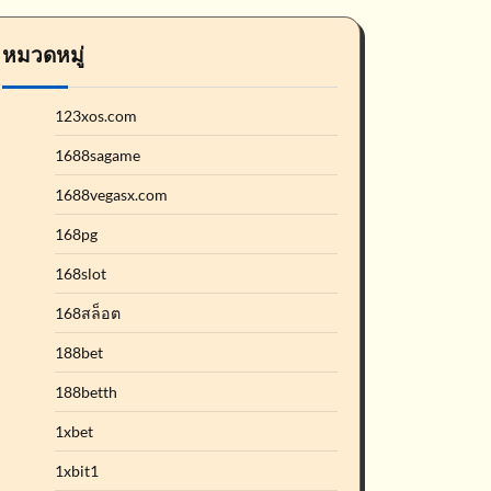
หมวดหมู่
123xos.com
1688sagame
1688vegasx.com
168pg
168slot
168สล็อต
188bet
188betth
1xbet
1xbit1