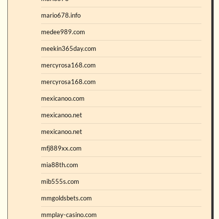
mario678.info
medee989.com
meekin365day.com
mercyrosa168.com
mercyrosa168.com
mexicanoo.com
mexicanoo.net
mexicanoo.net
mfj889xx.com
mia88th.com
mib555s.com
mmgoldsbets.com
mmplay-casino.com