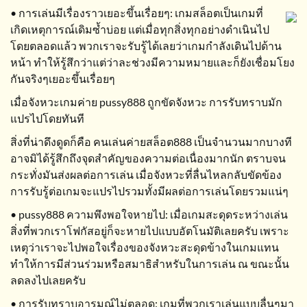
• การเล่นมีเรื่องราวเยอะขึ้นเรื่อยๆ: เกมสล็อตเป็นเกมที่
เกิดเหตุการณ์เดิมซ้ำบ่อย แต่เมื่อทุกสิ่งทุกอย่างดำเนินไป
โดยตลอดแล้ว พวกเราจะรับรู้ได้เลยว่าเกมกำลังเดินไปด้าน
หน้า ทำให้รู้สึกว่าแต่ว่าละช่วงมีความหมายและก็ยังเชื่อมโยง
กันจริงๆเยอะขึ้นเรื่อยๆ
เมื่อจังหวะเกมค่าย pussy888 ถูกขัดจังหวะ การรับทราบมัก
แปรไปโดยทันที
สิ่งที่น่าดึงดูดก็คือ คนเล่นค่ายสล็อต888 เป็นจำนวนมากบางที
อาจมิได้รู้สึกถึงจุดสำคัญของความต่อเนื่องมากนัก ตราบจน
กระทั่งมันส่งผลต่อการเล่น เมื่อจังหวะที่ลื่นไหลกลับขัดข้อง
การรับรู้ต่อเกมจะแปรไปรวมทั้งมีผลต่อการเล่นโดยรวมแน่ๆ
• pussy888 ความพึงพอใจหายไป: เมื่อเกมสะดุดระหว่างเล่น
สิ่งที่พวกเราโฟกัสอยู่ก็จะหายไปแบบอัตโนมัติเลยครับ เพราะ
เหตุว่าเราจะไปพอใจเรื่องของจังหวะสะดุดข้างในเกมแทน
ทำให้การมีส่วนร่วมหรือสมาธิสำหรับในการเล่น ณ ขณะนั้น
ลดลงไปเลยครับ
• การรับทราบอารมณ์ไม่ตลอด: เกมที่พวกเราเล่นแบบลื่นๆมา