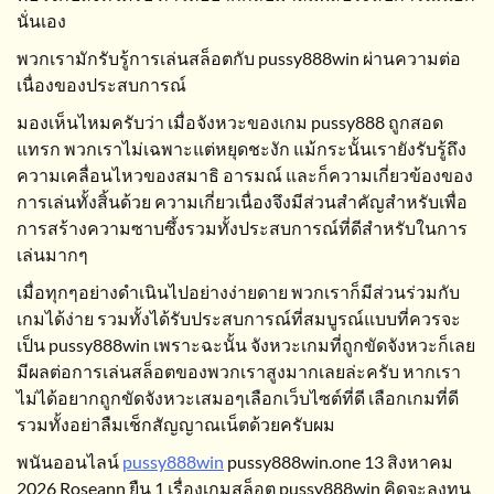
นั่นเอง
พวกเรามักรับรู้การเล่นสล็อตกับ pussy888win ผ่านความต่อ
เนื่องของประสบการณ์
มองเห็นไหมครับว่า เมื่อจังหวะของเกม pussy888 ถูกสอด
แทรก พวกเราไม่เฉพาะแต่หยุดชะงัก แม้กระนั้นเรายังรับรู้ถึง
ความเคลื่อนไหวของสมาธิ อารมณ์ และก็ความเกี่ยวข้องของ
การเล่นทั้งสิ้นด้วย ความเกี่ยวเนื่องจึงมีส่วนสำคัญสำหรับเพื่อ
การสร้างความซาบซึ้งรวมทั้งประสบการณ์ที่ดีสำหรับในการ
เล่นมากๆ
เมื่อทุกๆอย่างดำเนินไปอย่างง่ายดาย พวกเราก็มีส่วนร่วมกับ
เกมได้ง่าย รวมทั้งได้รับประสบการณ์ที่สมบูรณ์แบบที่ควรจะ
เป็น pussy888win เพราะฉะนั้น จังหวะเกมที่ถูกขัดจังหวะก็เลย
มีผลต่อการเล่นสล็อตของพวกเราสูงมากเลยล่ะครับ หากเรา
ไม่ได้อยากถูกขัดจังหวะเสมอๆเลือกเว็บไซต์ที่ดี เลือกเกมที่ดี
รวมทั้งอย่าลืมเช็กสัญญาณเน็ตด้วยครับผม
พนันออนไลน์
pussy888win
pussy888win.one 13 สิงหาคม
2026 Roseann ยืน 1 เรื่องเกมสล็อต pussy888win คิดจะลงทุน