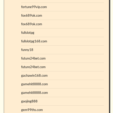
fortune99vip.com
fox689ok.com
fox689ok.com
fullslotpg
fullslotpg168.com
funny18
future24bet.com
future24bet.com
gachawin168.com
gamehit8888.com
gamehit8888.com
gaojing888
gem99ths.com