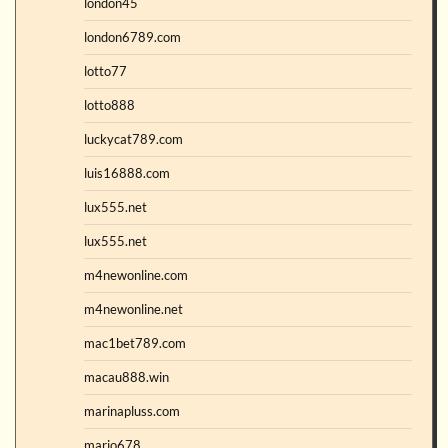
london45
london6789.com
lotto77
lotto888
luckycat789.com
luis16888.com
lux555.net
lux555.net
m4newonline.com
m4newonline.net
mac1bet789.com
macau888.win
marinapluss.com
mario678