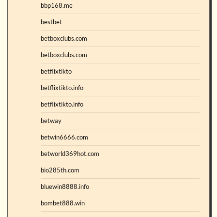
bbp168.me
bestbet
betboxclubs.com
betboxclubs.com
betflixtikto
betflixtikto.info
betflixtikto.info
betway
betwin6666.com
betworld369hot.com
bio285th.com
bluewin8888.info
bombet888.win