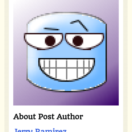
About Post Author
Jerry Ramirez