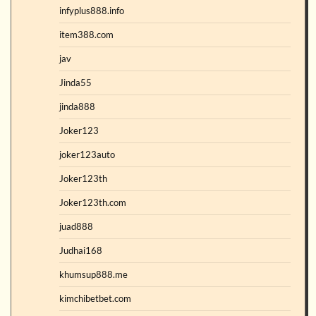
infyplus888.info
item388.com
jav
Jinda55
jinda888
Joker123
joker123auto
Joker123th
Joker123th.com
juad888
Judhai168
khumsup888.me
kimchibetbet.com