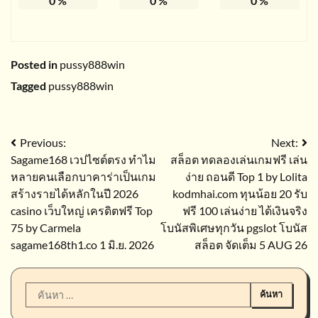
0
%
0
%
0
%
Posted in
pussy888win
Tagged
pussy888win
แนะแนว
Previous:
Next:
Sagame168 เวปไซต์ตรง ทำไม
สล็อต ทดลองเล่นเกมฟรี เล่น
เรื่อง
หลายคนเลือกบาคาร่าเป็นเกม
ง่าย ถอนดี Top 1 by Lolita
สร้างรายได้หลักในปี 2026
kodmhai.com ทุนน้อย 20 รับ
casino เว็บใหญ่ เครดิตฟรี Top
ฟรี 100 เล่นง่าย ได้เงินจริง
75 by Carmela
โบนัสพิเศษทุกวัน pgslot โบนัส
sagame168th1.co 1 มิ.ย. 2026
สล็อต จัดเต็ม 5 AUG 26
ค้นหา
สำหรับ: