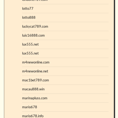
lotto77
lotto888
luckycat789.com
luis16888.com
lux555.net
lux555.net
m4newonline.com
m4newonline.net
mac1bet789.com
macau888.win
marinapluss.com
mario678
mario678.info