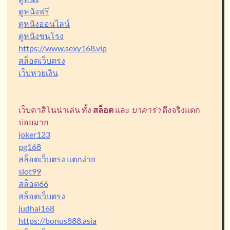
ดูหนังฟรี
ดูหนังออนไลน์
ดูหนังชนโรง
https://www.sexy168.vip
สล็อตเว็บตรง
เว็บหวยเงิน
เว็บคาสิโนน่าเล่น ทั้ง
สล็อต
และ
บาคาร่า
ตึงจริงแตก
บ่อยมาก
joker123
pg168
สล็อตเว็บตรง แตกง่าย
slot99
สล็อต66
สล็อตเว็บตรง
judhai168
https://bonus888.asia