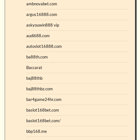
ambnovabet.com
argus16888.com
askyouwin888 vip
audi688.com
autoslot16888.com
ba88th.com
Baccarat
baj88thb
baj88thbz.com
bar4game24hr.com
baslot168bet.com
baslot168bet.com/
bbp168.me