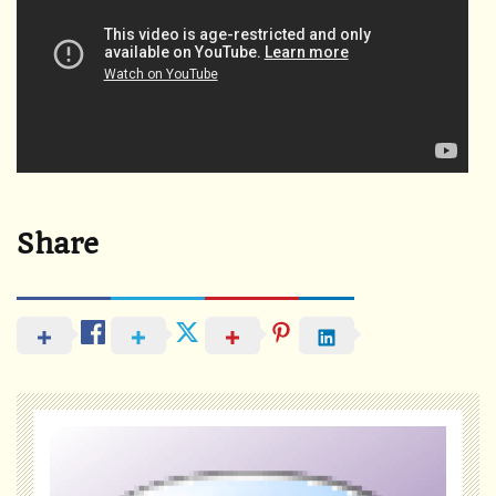
Share