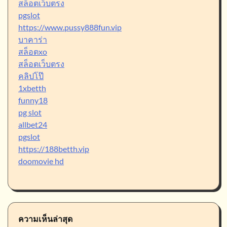
สล็อตเว็บตรง
pgslot
https://www.pussy888fun.vip
บาคาร่า
สล็อตxo
สล็อตเว็บตรง
คลิปโป๊
1xbetth
funny18
pg slot
allbet24
pgslot
https://188betth.vip
doomovie hd
ความเห็นล่าสุด