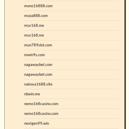
mono16888.com
moza888.com
msx168.me
msx168.me
mun789slot.com
mwin9s.com
nagawaybet.com
nagawaybet.com
nakoya1688.site
nbwin.me
nemo168casino.com
nemo168casino.com
nextgen99.win