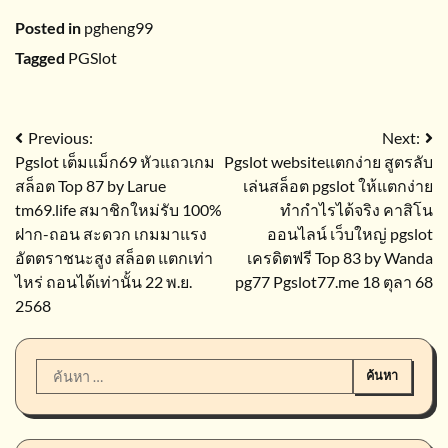
Posted in
pgheng99
Tagged
PGSlot
แนะแนว
Previous:
Next:
Pgslot เต็มแม็ก69 หัวแถวเกม
Pgslot websiteแตกง่าย สูตรลับ
เรื่อง
สล็อต Top 87 by Larue
เล่นสล็อต pgslot ให้แตกง่าย
tm69.life สมาชิกใหม่รับ 100%
ทำกำไรได้จริง คาสิโน
ฝาก-ถอน สะดวก เกมมาแรง
ออนไลน์ เว็บใหญ่ pgslot
อัตตราชนะสูง สล็อต แตกเท่า
เครดิตฟรี Top 83 by Wanda
ไหร่ ถอนได้เท่านั้น 22 พ.ย.
pg77 Pgslot77.me 18 ตุลา 68
2568
ค้นหา
สำหรับ: