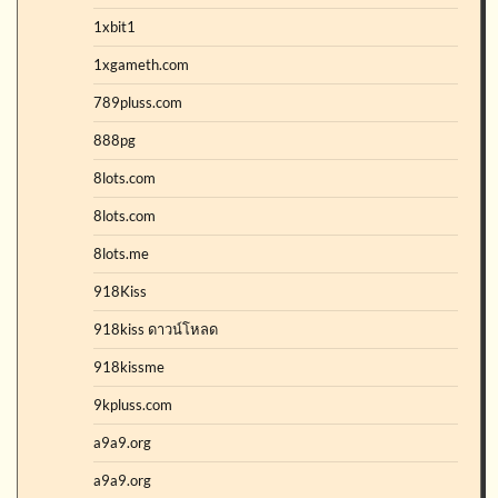
1xbit1
1xgameth.com
789pluss.com
888pg
8lots.com
8lots.com
8lots.me
918Kiss
918kiss ดาวน์โหลด
918kissme
9kpluss.com
a9a9.org
a9a9.org