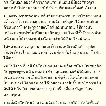
กระนั้นบอกเลยว่า ดีกว่าภาคแรกแน่นอน! มีฟีเจอร์ตัวคูณ
ตลอด ทำให้ท่านสามารถได้กำไรได้แบบต่อเนื่องกันไปเลย
• Candy Bonanza: คนใดกันที่มองหาความแปลกใหม่จากเกม
สล็อตล่ะก็ จะต้องบอกเลยว่า เกมนี้ตอบปัญหาได้อย่างแน่แท้
ด้วยเหตุว่าไม่ต้องวุ่นวายกับไลน์เดิมพันที่ชนะ ใช้การนับ
เครื่องหมายเท่านั้น เป็นเกมสล็อตรูปแบบใหม่ที่ทั้งยังสนุก จ่าย
หนัก และก็มีภาพงามผ่องใส เล่นง่ายได้เงินจริงแน่นอน
ไม่พลาดความสนุกสนานและก็ความเพลิดเพลินกับ pgslot
เว็บไซต์ตรงไม่ผ่านเอเย่นต์ที่เยี่ยมที่สุด มือใหม่เริ่มทำกำไรกัน
ได้เลย!
ผมมั่นใจว่าเดี๋ยวนี้ มือใหม่ทุกคนคงจะพร้อมสมัครเป็นสมาชิก
กับ pgheng99 แล้วล่ะขอรับ ฮ่า… คุณจะมองเห็นได้เลยว่า การ
เล่นเกมสล็อตออนไลน์กับค่ายเกมที่รู้เรื่องผู้เล่นใหม่แบบคุณ
นั้น มันช่วยให้คุณเล่นเกมได้ง่ายดายมากยิ่งขึ้นเท่าไร การเริ่ม
ต้นได้กำไรกับค่ายเกมอย่าง pg คือเรื่องที่ตอบปัญหาใคร
หลายๆคน
รวมทั้งมือใหม่คนจำนวนไม่น้อยยังสามารถได้กำไรได้ตั้งแต่