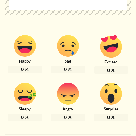
Happy
Sad
Excited
0
%
0
%
0
%
Sleepy
Angry
Surprise
0
%
0
%
0
%