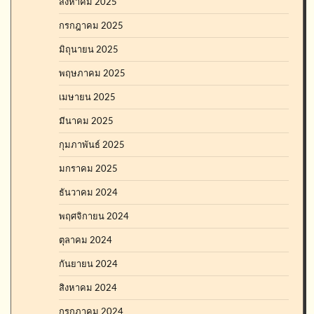
สิงหาคม 2025
กรกฎาคม 2025
มิถุนายน 2025
พฤษภาคม 2025
เมษายน 2025
มีนาคม 2025
กุมภาพันธ์ 2025
มกราคม 2025
ธันวาคม 2024
พฤศจิกายน 2024
ตุลาคม 2024
กันยายน 2024
สิงหาคม 2024
กรกฎาคม 2024