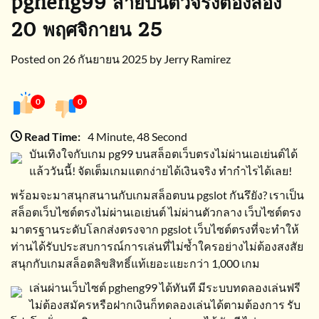
pgheng99 สายปั่นตัวจริงต้องลอง
20 พฤศจิกายน 25
Posted on
26 กันยายน 2025
by
Jerry Ramirez
0
0
Read Time:
4 Minute, 48 Second
บันเทิงใจกับเกม pg99 บนสล็อตเว็บตรงไม่ผ่านเอเย่นต์ได้
แล้ววันนี้! จัดเต็มเกมแตกง่ายได้เงินจริง ทำกำไรได้เลย!
พร้อมจะมาสนุกสนานกับเกมสล็อตบน pgslot กันรึยัง? เราเป็น
สล็อตเว็บไซต์ตรงไม่ผ่านเอเย่นต์ ไม่ผ่านตัวกลาง เว็บไซต์ตรง
มาตรฐานระดับโลกส่งตรงจาก pgslot เว็บไซต์ตรงที่จะทำให้
ท่านได้รับประสบการณ์การเล่นที่ไม่ซ้ำใครอย่างไม่ต้องสงสัย
สนุกกับเกมสล็อตลิขสิทธิ์แท้เยอะแยะกว่า 1,000 เกม
เล่นผ่านเว็บไซต์ pgheng99 ได้ทันที มีระบบทดลองเล่นฟรี
ไม่ต้องสมัครหรือฝากเงินก็ทดลองเล่นได้ตามต้องการ รับ