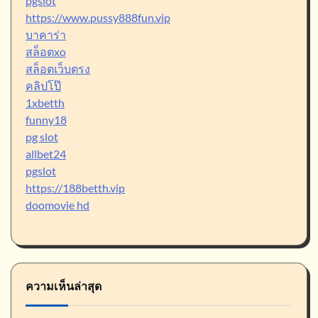
pgslot
https://www.pussy888fun.vip
บาคาร่า
สล็อตxo
สล็อตเว็บตรง
คลิปโป๊
1xbetth
funny18
pg slot
allbet24
pgslot
https://188betth.vip
doomovie hd
ความเห็นล่าสุด