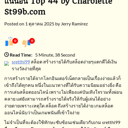
แน่นอน Top 44 by Charolette
St99b.com
Posted on
1 ตุลาคม 2025
by
Jerry Ramirez
0
0
Read Time:
5 Minute, 38 Second
sretthi99
สล็อต สร้างรายได้กับสล็อตง่ายๆแตกดีได้เงิน
รางวัลง่ายที่สุด
การสร้างรายได้จากโลกอินเตอร์เน็ตกลายเป็นเรื่องง่ายแล้วก็
เข้าถึงได้ทุกคน หนึ่งในแนวทางที่ได้รับความนิยมอย่างยิ่ง คือ
การเล่นสล็อตออนไลน์ เพราะไม่เพียงแค่บันเทิงใจรวมทั้งผ่อน
คลาย แต่ยังสามารถสร้างรายได้จริงให้กับผู้เล่นได้อย่าง
ง่ายดายเพราะเหตุใด สล็อต ถึงสร้างรายได้ง่าย เกมสล็อต
ออนไลน์นับว่าเป็นเกมพนันที่เข้าใจง่าย
ไม่จำเป็นที่จะต้องใช้ทักษะซับซ้อนเช่นเดียวกับเกม sretthi99