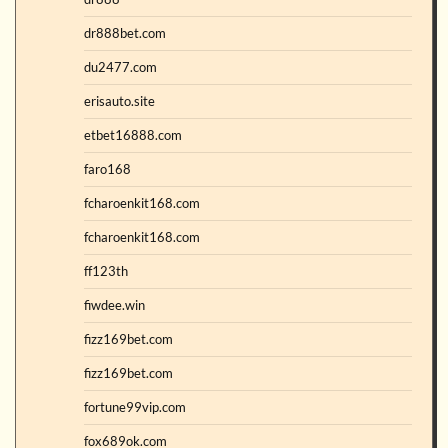
dr888bet.com
du2477.com
erisauto.site
etbet16888.com
faro168
fcharoenkit168.com
fcharoenkit168.com
ff123th
fiwdee.win
fizz169bet.com
fizz169bet.com
fortune99vip.com
fox689ok.com