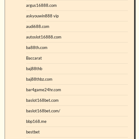
argus16888.com
askyouwin888 vip
audi688.com
autoslot16888.com
ba88th.com
Baccarat
baj88thb
baj88thbz.com
bar4game24hr.com
baslot168bet.com
baslot168bet.com/
bbp168.me
bestbet