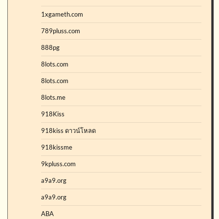
1xgameth.com
789pluss.com
888pg
8lots.com
8lots.com
8lots.me
918Kiss
918kiss ดาวน์โหลด
918kissme
9kpluss.com
a9a9.org
a9a9.org
ABA