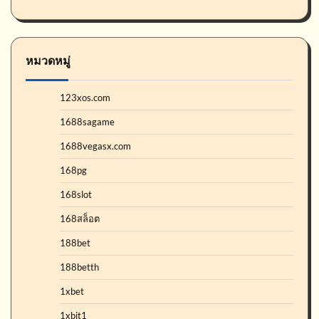
หมวดหมู่
123xos.com
1688sagame
1688vegasx.com
168pg
168slot
168สล็อต
188bet
188betth
1xbet
1xbit1