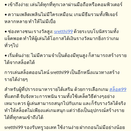
• เข้าถึงง่าย: เล่นได้ทุกที่ทุกเวลาผ่านมือถือหรือคอมพิวเตอร์
• ความเพลิดเพลินไม่มีใครเหมือน: เกมมีธีมรวมทั้งฟีเจอร์
หลากหลาย ทำให้ไม่มีเบื่อ
• ช่องทางชนะรางวัลสูง:
sretthi99
ด้วยระบบโบนัสรวมทั้ง
แจ็คพอต ทำให้ผู้เล่นได้โอกาสได้เงินรางวัลมากยิ่งกว่าเกม
ทั่วๆไป
• เริ่มต้นง่าย: ไม่มีความจำเป็นต้องมีทุนสูง ก็สามารถสร้างราย
ได้จากสล็อตได้
การเล่นสล็อตออนไลน์ sretthi99 เป็นอีกหนึ่งแนวทางสร้าง
รายได้ง่ายๆ
สำหรับผู้ที่ปรารถนาหารายได้เสริม ด้วยการเลือกเกม
สล็อต99
ที่แตกดี จับจังหวะการพนัน รวมทั้งใช้เคล็ดวิธีต่างๆอย่าง
เหมาะควร ผู้เล่นสามารถสนุกไปกับเกม และก็รับรางวัลได้จริง
ทำให้สล็อตไม่เพียงแค่เกมสนุก แต่ว่ายังเป็นอุปกรณ์สร้างราย
ได้ที่ทุกคนเข้าถึงได้
sretthi99 รองรับทรูวอเลท ใช้งานง่าย ฝากถอนไม่มีอย่างน้อย