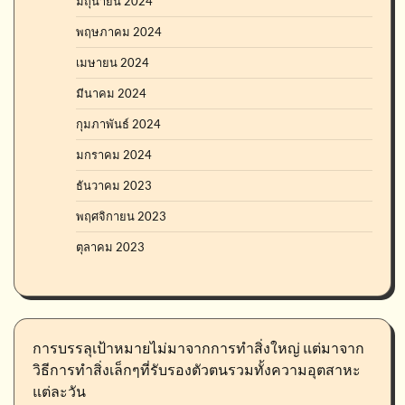
มิถุนายน 2024
พฤษภาคม 2024
เมษายน 2024
มีนาคม 2024
กุมภาพันธ์ 2024
มกราคม 2024
ธันวาคม 2023
พฤศจิกายน 2023
ตุลาคม 2023
การบรรลุเป้าหมายไม่มาจากการทำสิ่งใหญ่ แต่มาจาก
วิธีการทำสิ่งเล็กๆที่รับรองตัวตนรวมทั้งความอุตสาหะ
แต่ละวัน