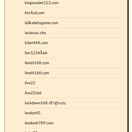
kingxxxbet123.com
ktv4sd.com
lalikabetsgame.com
lastexas.site
lcbet444.com
lion123สล็อต
lionth168.com
lionth168.com
live22
live22slot
lockdown168 เข้าสู่ระบบ
london45
london6789.com