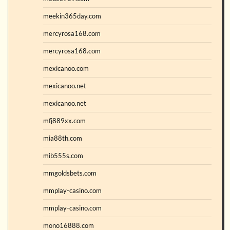
meekin365day.com
mercyrosa168.com
mercyrosa168.com
mexicanoo.com
mexicanoo.net
mexicanoo.net
mfj889xx.com
mia88th.com
mib555s.com
mmgoldsbets.com
mmplay-casino.com
mmplay-casino.com
mono16888.com