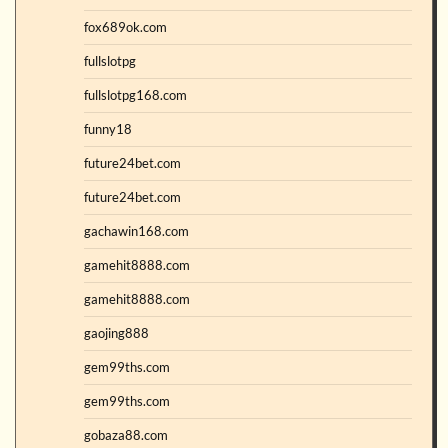
fox689ok.com
fullslotpg
fullslotpg168.com
funny18
future24bet.com
future24bet.com
gachawin168.com
gamehit8888.com
gamehit8888.com
gaojing888
gem99ths.com
gem99ths.com
gobaza88.com