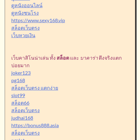
ดูหนังออนไลน์
ดูหนังชนโรง
https://www.sexy168.vip
สล็อตเว็บตรง
เว็บหวยเงิน
เว็บคาสิโนน่าเล่น ทั้ง
สล็อต
และ
บาคาร่า
ตึงจริงแตก
บ่อยมาก
joker123
pg168
สล็อตเว็บตรง แตกง่าย
slot99
สล็อต66
สล็อตเว็บตรง
judhai168
https://bonus888.asia
สล็อตเว็บตรง