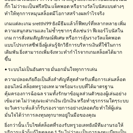
กั๊ก ไม่ว่าจะเป็นฟรีสปิน แจ็คพอต หรือรางวัลโบนัสแบบต่างๆ
ทำให้ทุกการหมุนสล็อตมีโอกาสสร้างผลกำไรจริง
เกมแต่ละเกม sretthi99 ยังมีธีมแล้วก็ฟีพบร์ที่หลากหลาย เพิ่ม
ความสนุกสนานและไม่ซ้ำๆซากๆ ดังเช่นว่า ฟีเจอร์โบนัสใน
เกม การสั่งสมสัญลักษณ์พิเศษ หรือการลุ้นรางวัลแจ็คพอต
แบบโปรเกรสซีฟ ยิ่งผู้เล่นรู้จักวิธีการบริหารเงินที่ใช้ในการ
เดิมพัน ยิ่งสามารถเพิ่มจังหวะทำกำไรจากเกมสล็อตได้มาก
ขึ้น
• ระบบไม่เป็นอันตราย มั่นอกมั่นใจทุกการเล่น
ความปลอดภัยถือเป็นสิ่งสำคัญที่สุดสำหรับเพื่อการเล่นสล็อต
ออนไลน์ สล็อตทรูวอเลท มาพร้อมระบบที่ได้มาตรฐาน
คุ้มครองการฉ้อฉล รวมทั้งรักษาข้อมูลส่วนตัวของผู้เล่นอย่าง
เข้มงวด ไม่ว่าคุณจะฝากเงิน เบิกเงิน หรือทำธุรกรรมใดๆระบบ
จะวิเคราะห์แล้วก็รับรองรายการอย่างปลอดภัย ทำให้ผู้เล่น
มั่นใจได้ว่าการลงทุนทุกบาทอยู่ในมือของคุณ
ยิ่งกว่านั้น เว็บไซต์สล็อตที่รองรับทรูวอเลทยังมีทีมงานรอให้
บริการแล้วก็แก้ไขตลอด 1 วัน ไม่ว่าจะเป็นการลงทะเบียนเป็น