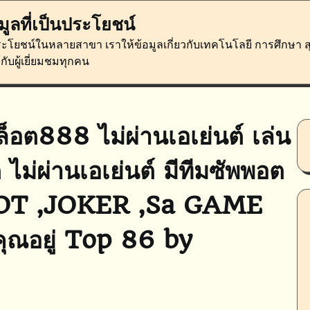
ูลที่เป็นประโยชน์
ประโยชน์ในหลายสาขา เราให้ข้อมูลเกี่ยวกับเทคโนโลยี การศึกษา ส
กับผู้เยี่ยมชมทุกคน
ต888 ไม่ผ่านเอเย่นต์ เล่น
 ไม่ผ่านเอเย่นต์ มีทีมซัพพอต
LOT ,JOKER ,Sa GAME
คุณอยู่ Top 86 by