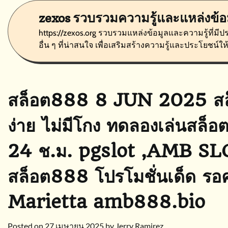
Skip
zexos รวบรวมความรู้และแหล่งข้อม
to
content
https://zexos.org รวบรวมแหล่งข้อมูลและความรู้ที่มี
อื่น ๆ ที่น่าสนใจ เพื่อเสริมสร้างความรู้และประโยชน์ให้
สล็อต888 8 JUN 2025 สล็อ
ง่าย ไม่มีโกง ทดลองเล่นสล็อต
24 ช.ม. pgslot ,AMB S
สล็อต888 โปรโมชั่นเด็ด รอ
Marietta amb888.bio
Posted on
27 เมษายน 2025
by
Jerry Ramirez