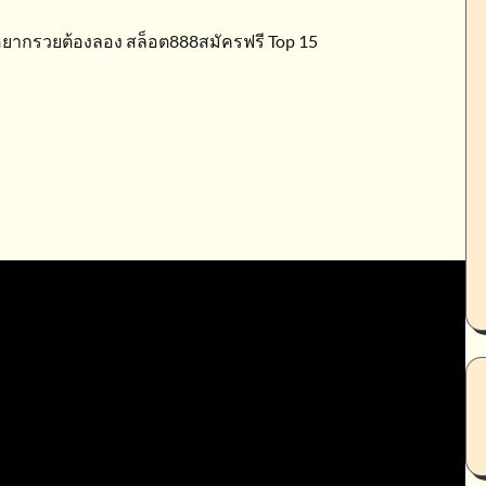
อยากรวยต้องลอง สล็อต888สมัครฟรี Top 15