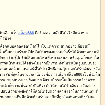
ิคเลือกเว็บ
สล็อต888
ที่สร้างความมั่งมีได้จริงมีแนวทาง
งไรบ้าง
ลือกแบบสล็อตออนไลน์ไม่ใช่แค่ความสนุกอย่างเดียว แม้
ั้นเป็นการสร้างกรุ๊ปทรัพย์สินของความสำเร็จได้ด้วยตนเอง แม้
ึกษาว่ากรุ๊ปทรัพย์สินแบบไหนที่เหมาะสมสำหรับคุณ ก็จะทำให้
รรลุเป้าหมายได้อย่างไม่ยากเย็นรวมทั้งนับว่าเป็นรูปแบบของ
ล่นเกมสล็อตออนไลน์ที่ได้ประสิทธิภาพคุ้ม และได้รับเงินรางวัล
หมาะสมที่สุดในช่วงเวลานี้ด้วยคือ การเลือก สล็อต888 เว็บนี้ไม่ใช่
วามสนุกสนานร่าเริงอย่างเดียว แม้กระนั้นเป็นการสร้างความ
็จแล้วก็ความมั่นคงยั่งยืนที่จะทำให้ท่านได้รับเงินรางวัลอย่าง
รูปแบบ รวมทั้งยังทำให้คุณได้รับความสามารถในการเล่นเกมที่
ค่ามากกว่าเดิมอีกด้วยสำหรับสมาชิกที่ถูกใจเล่นเกมเสี่ยงโชค