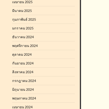
เมษายน 2025
มีนาคม 2025
กุมภาพันธ์ 2025
มกราคม 2025
ธันวาคม 2024
พฤศจิกายน 2024
ตุลาคม 2024
กันยายน 2024
สิงหาคม 2024
กรกฎาคม 2024
มิถุนายน 2024
พฤษภาคม 2024
เมษายน 2024