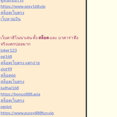
https://www.sexy168.vip
สล็อตเว็บตรง
เว็บหวยเงิน
เว็บคาสิโนน่าเล่น ทั้ง
สล็อต
และ
บาคาร่า
ตึง
จริงแตกบ่อยมาก
joker123
pg168
สล็อตเว็บตรง แตกง่าย
slot99
สล็อต66
สล็อตเว็บตรง
judhai168
https://bonus888.asia
สล็อตเว็บตรง
pgslot
https://www.pussy888fun.vip