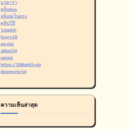
บาคาร่า
สล็อตxo
สล็อตเว็บตรง
คลิปโป๊
1xbetth
funny18
pg slot
allbet24
pgslot
https://188betth.vip
doomovie hd
ความเห็นล่าสุด